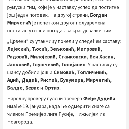
румуски тим, који је у наставку успео да постигне
још један погодак. На другој страни,
Богдан
Мирчетић
је почетком другог полувремена
постигао утешни погодак за крагујевачки тим.
„Црвени“ су утакмицу почели у следећем саставу:
Лијескић, Ћосић, Зељковић, Митровић,
Радовић, Милојевић, Станковски, Бен Хасин,
Јанковић, Глушчевић, Голијанин
. У наставку су
шансу добили још и
Симовић, Топличевић,
Аџић, Дадић, Ристић, Букумира, Мирчетић,
Балде, Бевис
и
Ортиз.
Наредну проверу пулени тренера
Феђе Дудића
имаће 19. јануара, када ће одмерити снаге са
чланом Премијер лиге Русије, Нижњијем из
Новгорода.