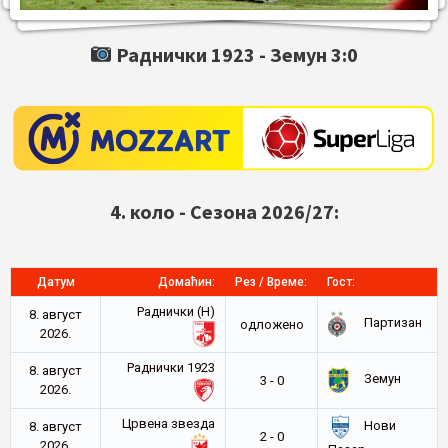
Раднички 1923 -
Земун
3:0
4. коло - Сезона 2026/27:
Датум
Домаћин:
Рез / Време:
Гост:
Раднички (Н)
8. август
Партизан
oдложено
2026.
Раднички 1923
8. август
Земун
3 - 0
2026.
Црвена звезда
Нови
8. август
2 - 0
2026.