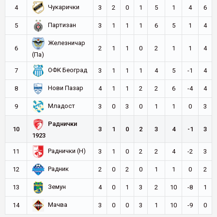
Чукарички
4
3
2
0
1
5
1
4
6
Партизан
5
3
1
1
1
6
5
1
4
Железничар
6
2
1
1
0
2
1
1
4
(Па)
ОФК Београд
7
3
1
1
1
4
5
-1
4
Нови Пазар
8
4
1
1
2
2
6
-4
4
Младост
9
3
0
3
0
1
1
0
3
Раднички
10
3
1
0
2
3
4
-1
3
1923
Раднички (Н)
11
3
1
0
2
2
4
-2
3
Радник
12
2
0
2
0
1
1
0
2
Земун
13
4
0
1
3
2
10
-8
1
Мачва
14
3
0
0
3
1
10
-9
0