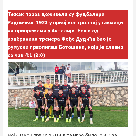
Тежак пораз доживели су фудбалери
Радничког 1923 у првој контролној утакмици
на припремама у Анталији. Бољи од
изабраника тренера Феђе Дудића био је
румуски прволигаш Ботошани, који је славио
са чак 4:1 (3:0).
Већ након првих 45 минута игре било је 3:0 за