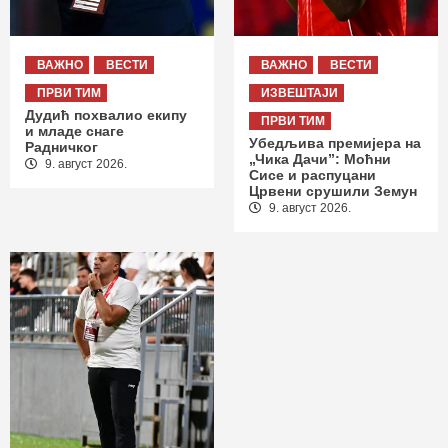
ВАЖНО
ВЕСТИ
ВАЖНО
ВЕСТИ
ПРВИ ТИМ
ИЗВЕШТАЈИ
Дудић похвалио екипу
ПРВИ ТИМ
и младе снаге
Убедљива премијера на
Радничког
„Чика Дачи”: Моћни
9. август 2026.
Сисе и распуцани
Црвени срушили Земун
9. август 2026.