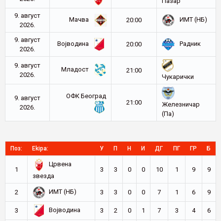
Пазар
9. август
Мачва
ИМТ (НБ)
20:00
2026.
9. август
Војводина
Радник
20:00
2026.
9. август
Младост
21:00
2026.
Чукарички
ОФК Београд
9. август
21:00
Железничар
2026.
(Па)
Поз:
Ekipa:
У
П
Н
И
ДГ
ПГ
ГР
Б
Црвена
1
3
3
0
0
10
1
9
9
звезда
ИМТ (НБ)
2
3
3
0
0
7
1
6
9
Војводина
3
3
2
0
1
7
3
4
6