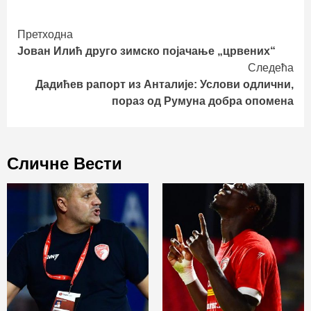
Continue
Претходна
Јован Илић друго зимско појачање „црвених“
Reading
Следећа
Дадићев рапорт из Анталије: Услови одлични,
пораз од Румуна добра опомена
Сличне Вести