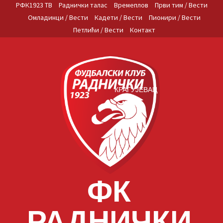
Skip
РФК1923 ТВ
Раднички талас
Времеплов
Први тим / Вести
to
Омладинци / Вести
Кадети / Вести
Пионири / Вести
content
Петлићи / Вести
Контакт
КРАГУЈЕВАЦ
ФК
РАДНИЧКИ