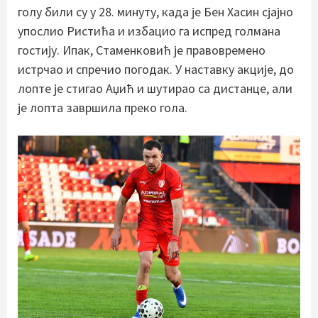
голу били су у 28. минуту, када је Бен Хасин сјајно
упослио Ристића и избацио га испред голмана
гостију. Ипак, Стаменковић је правовремено
истрчао и спречио погодак. У наставку акције, до
лопте је стигао Аџић и шутирао са дистанце, али
је лопта завршила преко гола.