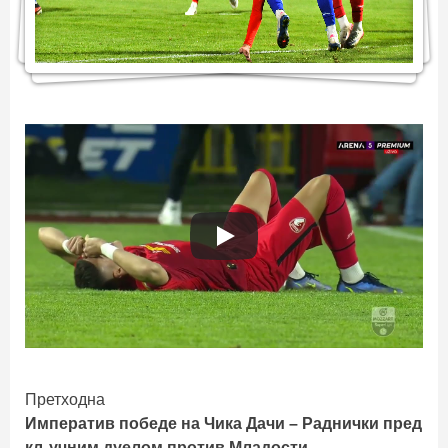
Continue
Претходна
Императив победе на Чика Дачи – Раднички пред
Reading
кључним дуелом против Младости