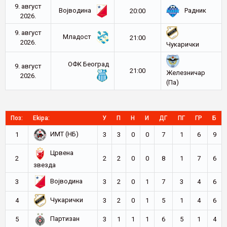
9. август
Војводина
Радник
20:00
2026.
9. август
Младост
21:00
2026.
Чукарички
ОФК Београд
9. август
21:00
Железничар
2026.
(Па)
Поз:
Ekipa:
У
П
Н
И
ДГ
ПГ
ГР
Б
ИМТ (НБ)
1
3
3
0
0
7
1
6
9
Црвена
2
2
2
0
0
8
1
7
6
звезда
Војводина
3
3
2
0
1
7
3
4
6
Чукарички
4
3
2
0
1
5
1
4
6
Партизан
5
3
1
1
1
6
5
1
4