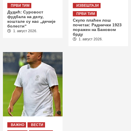
ПРВИ ТИМ
ИЗВЕШТАЈИ
Дудић: Суровост
ПРВИ ТИМ
фудбала на делу,
Скупо плаћен лош
коштале су нас „дечије
почетак: Раднички 1923
болести“
поражен на Бановом
1. август 2026.
брду
1. август 2026.
ВАЖНО
ВЕСТИ