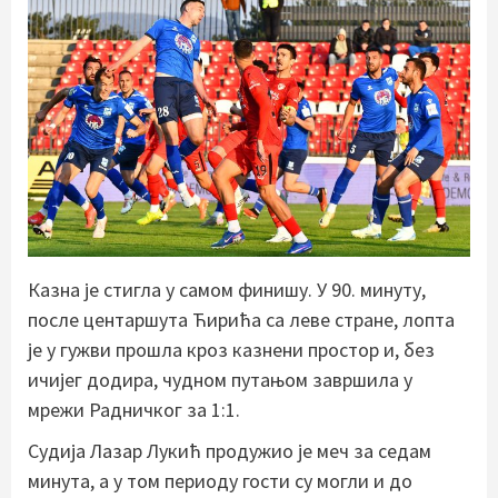
Казна је стигла у самом финишу. У 90. минуту,
после центаршута Ћирића са леве стране, лопта
је у гужви прошла кроз казнени простор и, без
ичијег додира, чудном путањом завршила у
мрежи Радничког за 1:1.
Судија Лазар Лукић продужио је меч за седам
минута, а у том периоду гости су могли и до