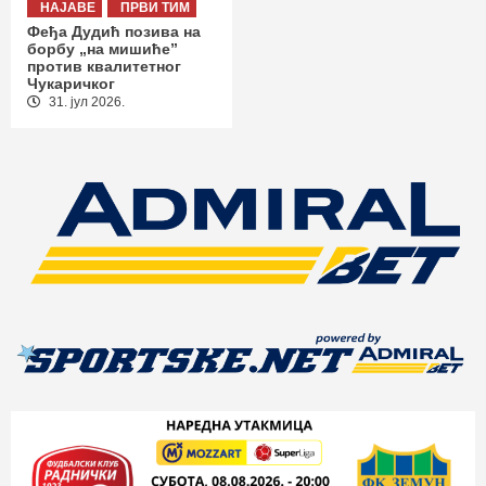
НАЈАВЕ
ПРВИ ТИМ
Феђа Дудић позива на
борбу „на мишиће”
против квалитетног
Чукаричког
31. јул 2026.