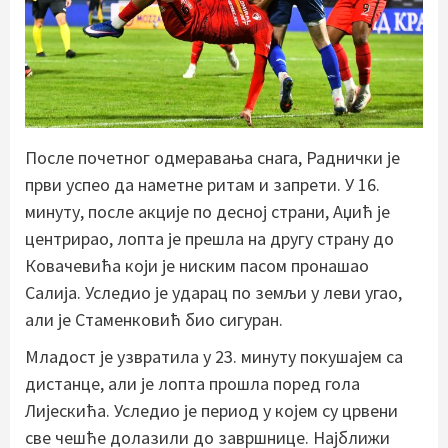
После почетног одмеравања снага, Раднички је
први успео да наметне ритам и запрети. У 16.
минуту, после акције по десној страни, Аџић је
центрирао, лопта је прешла на другу страну до
Ковачевића који је ниским пасом пронашао
Салија. Уследио је ударац по земљи у леви угао,
али је Стаменковић био сигуран.
Младост је узвратила у 23. минуту покушајем са
дистанце, али је лопта прошла поред гола
Лијескића. Уследио је период у којем су црвени
све чешће долазили до завршнице. Најближи