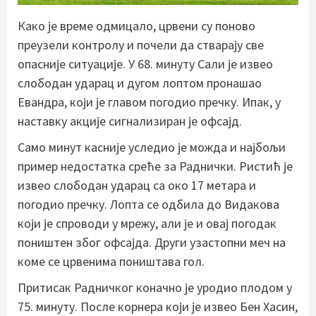
Како је време одмицало, црвени су поново
преузели контролу и почели да стварају све
опасније ситуације. У 68. минуту Сали је извео
слободан ударац и дугом лоптом пронашао
Евандра, који је главом погодио пречку. Ипак, у
наставку акције сигнализиран је офсајд.
Само минут касније уследио је можда и најбољи
пример недостатка среће за Раднички. Ристић је
извео слободан ударац са око 17 метара и
погодио пречку. Лопта се одбила до Видакова
који је спроводи у мрежу, али је и овај погодак
поништен због офсајда. Други узастопни меч на
коме се црвенима поништава гол.
Притисак Радничког коначно је уродио плодом у
75. минуту. После корнера који је извео Бен Хасин,