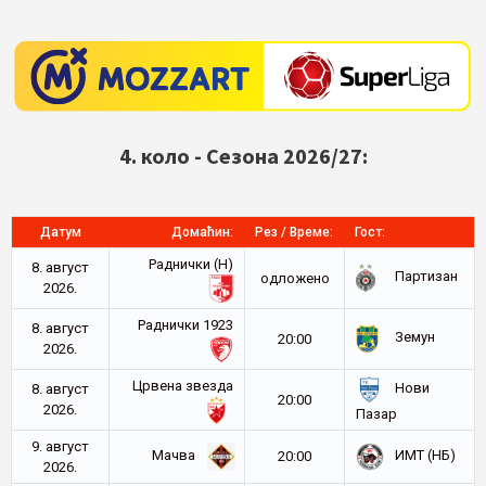
4. коло - Сезона 2026/27:
Датум
Домаћин:
Рез / Време:
Гост:
Раднички (Н)
8. август
Партизан
oдложено
2026.
Раднички 1923
8. август
Земун
20:00
2026.
Црвена звезда
Нови
8. август
20:00
2026.
Пазар
9. август
Мачва
ИМТ (НБ)
20:00
2026.