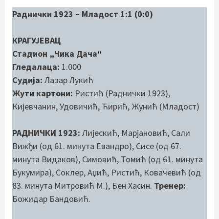
Раднички 1923 – Младост 1:1 (0:0)
КРАГУЈЕВАЦ
Стадион „Чика Дача“
Гледалаца:
1.000
Судија:
Лазар Лукић
Жути картони:
Ристић (Раднички 1923),
Кијевчанин, Удовичић, Ћирић, Жунић (Младост)
РАДНИЧКИ 1923:
Лијескић, Марјановић, Сали
Вижђи (од 61. минута Евандро), Сисе (од 67.
минута Видаков), Симовић, Томић (од 61. минута
Букумира), Соклер, Аџић, Ристић, Ковачевић (од
83. минута Митровић М.), Бен Хасин.
Тренер:
Божидар Бандовић.