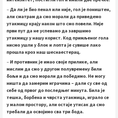
–
Да ли је био пенал или није, гол је поништен,
али сматрам да смо морали да приведемо
утакмицу крају након што смо повели. Није
први пут да не успевамо да завршимо
утакмицу у нашу корист. Код примљеног гола
нисмо ушли у блок и лопта је сувише лако
прошла кроз наш шеснаестерац.
–
И противник је имао своје прилике, али
мислим да смо у другом полувремену били
бољи и да смо морали да победимо. Не могу
ништа да замерим играчима – дали су све од
себе од првог до последњег минута. Била је
тешка, борбена и чврста утакмица, играло се
у малом простору, али остаје утисак да смо
требали да освојимо сва три бода.