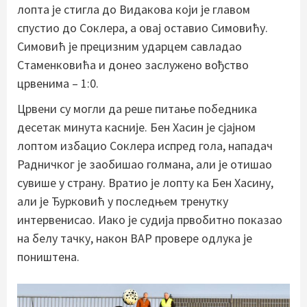
лопта је стигла до Видакова који је главом
спустио до Соклера, а овај оставио Симовићу.
Симовић је прецизним ударцем савладао
Стаменковића и донео заслужено вођство
црвенима – 1:0.
Црвени су могли да реше питање победника
десетак минута касније. Бен Хасин је сјајном
лоптом избацио Соклера испред гола, нападач
Радничког је заобишао голмана, али је отишао
сувише у страну. Вратио је лопту ка Бен Хасину,
али је Ђурковић у последњем тренутку
интервенисао. Иако је судија првобитно показао
на белу тачку, након ВАР провере одлука је
поништена.