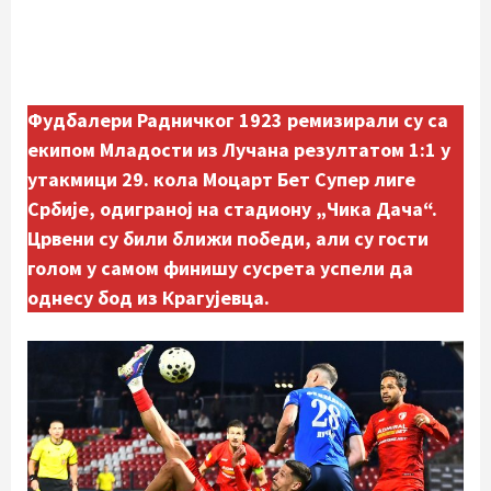
Фудбалери Радничког 1923 ремизирали су са
екипом Младости из Лучана резултатом 1:1 у
утакмици 29. кола Моцарт Бет Супер лиге
Србије, одиграној на стадиону „Чика Дача“.
Црвени су били ближи победи, али су гости
голом у самом финишу сусрета успели да
однесу бод из Крагујевца.