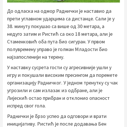
До одласка на одмор Раднички је наставио да
прети углавном ударцима са дистанце. Сали је у
38. минуту покушао са више од 30 метара, а
недуго затим и Ристић са око 18 метара, али је
Стаменковић оба пута био сигуран. У првом
полувремену управо је голман Младости био
најзапосленији на терену.
У наставку сусрета гости су агресивније ушли у
игру и покушали високим пресингом да поремете
организацију Радничког. У једном тренутку су чак
угрозили и сам излазак из одбране, али је
Лијескић остао прибран и отклонио опасност
испред свог гола.
Раднички је брзо успео да одговори и врати
иницијативу. Ристић је после додавања Бен