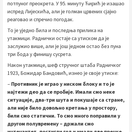
потпуног преокрета. У 95. минуту Ћирић је изашао
испред Лијескића, али је голман црвених сјајно
реаговао и спречио погодак.
То је уједно била и последња прилика на
утакмици. Раднички остаје са утиском да је
заслужио више, али је још једном остао без пуна
три бода у финишу сусрета.
Након утакмице, шеф стручног штаба Радничког
1923, Божидар Бандовић, изнео је своје утиске:
–
Противник је играо у ниском блоку и то је
најтежи део да се пробије. Имали смо неке
ситуације, два-три шута и покушаје са стране,
али није било довољно кретања у простору,
били смо статични. То смо много поправили у
другом полувремену – држали смо
интензитет, постигли гол и имали две пречке.