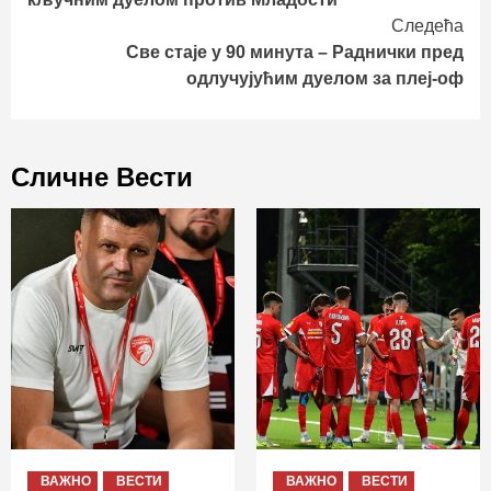
Следећа
Све стаје у 90 минута – Раднички пред
одлучујућим дуелом за плеј-оф
Сличне Вести
ВАЖНО
ВЕСТИ
ВАЖНО
ВЕСТИ