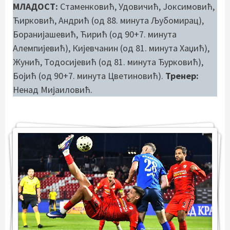
МЛАДОСТ:
Стаменковић, Удовичић, Јоксимовић,
Ћирковић, Андрић (од 88. минута Љубомирац),
Боранијашевић, Ћирић (од 90+7. минута
Алемпијевић), Кијевчанин (од 81. минута Хаџић),
Жунић, Тодосијевић (од 81. минута Ђурковић),
Бојић (од 90+7. минута Цветиновић).
Тренер:
Ненад Мијаиловић.