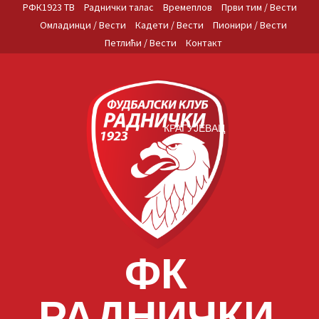
Skip
РФК1923 ТВ
Раднички талас
Времеплов
Први тим / Вести
to
Омладинци / Вести
Кадети / Вести
Пионири / Вести
content
Петлићи / Вести
Контакт
КРАГУЈЕВАЦ
ФК
РАДНИЧКИ