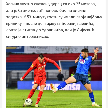
Хасина упутио снажан ударац са око 25 метара,
али је Стаменковић поново био на висини
задатка. У 53. минуту гости су имали своју најбољу
прилику – после центаршута Боранијашевића,
лопта је стигла до Удовичића, али је Лијескић
сигурно интервенисао.