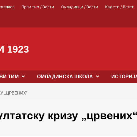
емеплов
Први тим / Вести
Омладинци / Вести
Кадети / Вести
 1923
ВИ ТИМ
OМЛАДИНСКА ШКОЛА
ИСТОРИЈ
У „ЦРВЕНИХ“
лтатску кризу „црвених