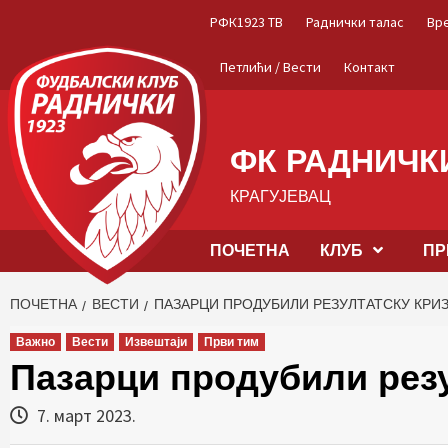
Skip
РФК1923 ТВ
Раднички талас
Вр
to
content
Петлићи / Вести
Контакт
ФК РАДНИЧКИ
КРАГУЈЕВАЦ
ПОЧЕТНА
КЛУБ
ПР
ПОЧЕТНА
ВЕСТИ
ПАЗАРЦИ ПРОДУБИЛИ РЕЗУЛТАТСКУ КРИЗ
Важно
Вести
Извештаји
Први тим
Пазарци продубили резу
7. март 2023.