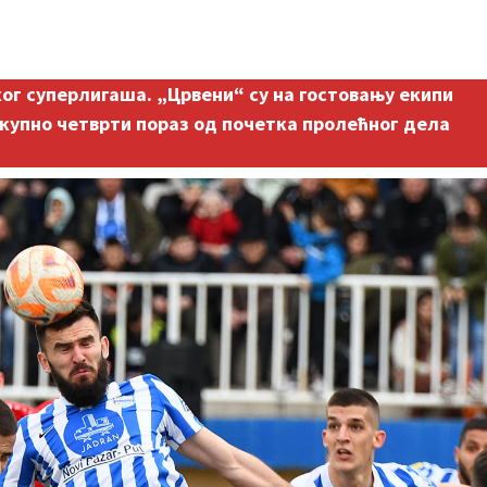
ког суперлигаша. „Црвени“ су на гостовању екипи
укупно четврти пораз од почетка пролећног дела