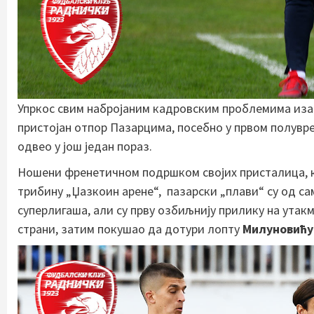
Упркос свим набројаним кадровским проблемима из
пристојан отпор Пазарцима, посебно у првом полуврем
одвео у још један пораз.
Ношени френетичном подршком својих присталица, кој
трибину „Џазкоин арене“, пазарски „плави“ су од сам
суперлигаша, али су прву озбиљнију прилику на ут
страни, затим покушао да дотури лопту
Милуновићу