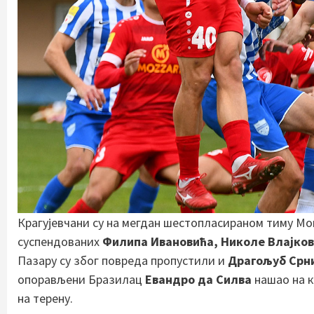
Крагујевчани су на мегдан шестопласираном тиму Мо
суспендованих
Филипа Ивановића, Николе Влајко
Пазару су због повреда пропустили и
Драгољуб Срн
опорављени Бразилац
Евандро да Силва
нашао на к
на терену.