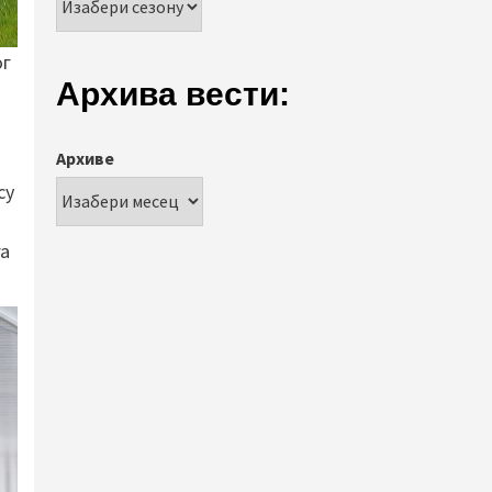
ог
Архива вести:
Архиве
су
га