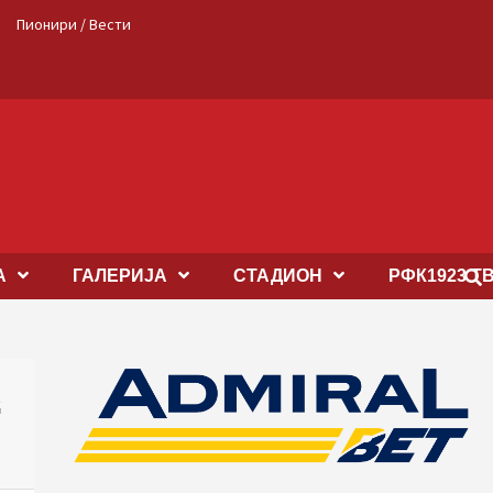
Пионири / Вести
А
ГАЛЕРИЈА
СТАДИОН
РФК1923 Т
“