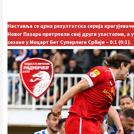
Наставља се црна резултатска серија крагујевач
Новог Пазара претрпели свој други узастопни, а 
сезоне у Моцарт Бет Суперлиги Србије – 0:1 (0:1).