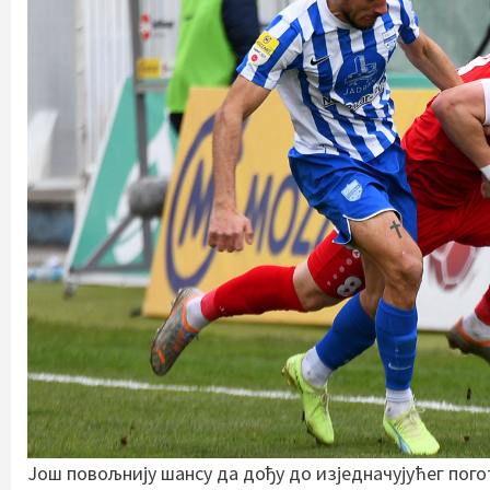
Још повољнију шансу да дођу до изједначујућег пог