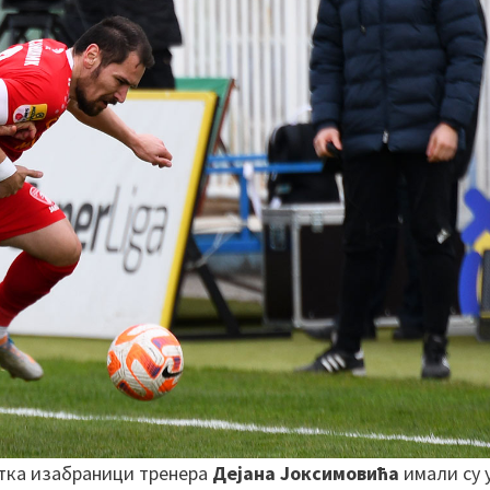
отка изабраници тренера
Дејана Јоксимовића
имали су 