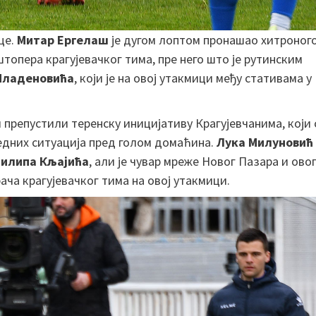
це.
Митар Ергелаш
је дугом лоптом пронашао хитроног
штопера крагујевачког тима, пре него што је рутинским
Младеновића
, који је на овој утакмици међу стативама у
 препустили теренску иницијативу Крагујевчанима, који 
едних ситуација пред голом домаћина.
Лука Милуновић
илипа Кљајића
, али је чувар мреже Новог Пазара и ово
рача крагујевачког тима на овој утакмици.