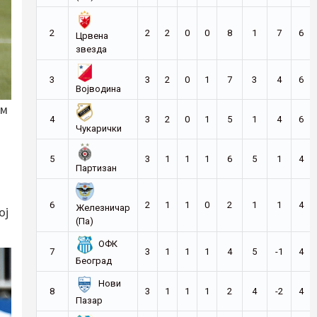
2
2
2
0
0
8
1
7
6
Црвена
звезда
3
3
2
0
1
7
3
4
6
Војводина
им
4
3
2
0
1
5
1
4
6
Чукарички
5
3
1
1
1
6
5
1
4
Партизан
6
2
1
1
0
2
1
1
4
Железничар
ој
(Па)
ОФК
7
3
1
1
1
4
5
-1
4
Београд
Нови
8
3
1
1
1
2
4
-2
4
Пазар