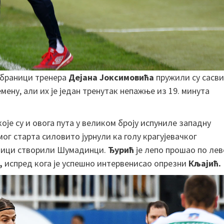
абраници тренера
Дејана Јоксимовића
пружили су сасв
ену, али их је један тренутак непажње из 19. минута
е су и овога пута у великом броју испуниле западну
ог старта силовито јурнули ка голу крагујевачког
акмици створили Шумадинци.
Ђурић
је лепо прошао по лев
,
испред кога је успешно интервенисао опрезни
Кљајић.