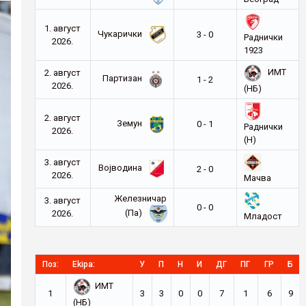
1. август
Чукарички
3 - 0
Раднички
2026.
1923
ИМТ
2. август
Партизан
1 - 2
2026.
(НБ)
2. август
Земун
0 - 1
Раднички
2026.
(Н)
3. август
Војводина
2 - 0
2026.
Мачва
Железничар
3. август
0 - 0
(Па)
2026.
Младост
Поз:
Ekipa:
У
П
Н
И
ДГ
ПГ
ГР
Б
ИМТ
1
3
3
0
0
7
1
6
9
(НБ)