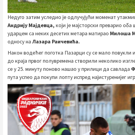
Недуго затим уследио је одлучујући моменат утакми
Андрију Мајдевца,
који је мајсторски преварио оба 
ударцем са неких десетих метара матирао
Милоша 
односу на
Лазара Раичевића.
Након водећег поготка Пазарци су се мало повукли и
до краја првог полувремена створили неколико изгл
се у 25. минуту поново нашао у прилици да савлада
Ф
пута успео да покупи лопту испред најистуренијег иг