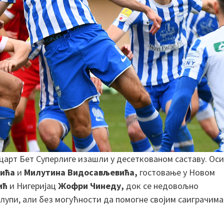
царт Бет Суперлиге изашли у десеткованом саставу. Ос
вића
и
Милутина Видосављевића,
гостовање у Новом
ић
и Нигеријац
Жофри Чинеду,
док се недовољно
лупи, али без могућности да помогне својим саиграчима