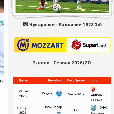
Чукарички -
Раднички 1923
3:0
3. коло - Сезона 2026/27:
им
Датум
Домаћин:
Рез / Време:
Гост:
23. јул
Радник
oдложено
Црвена
2026.
звезда
Нови Пазар
ОФК
1. август
1 - 4
2026.
Београд