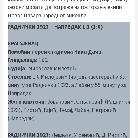
сезони морати да потраже на гостовању екипи
Новог Пазара наредног викенда.
РАДНИЧКИ 1923 – НАПРЕДАК 1:1 (1:0)
КРАГУЈЕВАЦ
Помоћни терен стадиона Чика Дача.
Гледалаца:
100.
Судија:
Мирослав Милетић.
Стрелци:
1:0 Милојевић (из једанаестерца) у 35.
минуту за Раднички 1923, а Лабан у 55. минуту за
Напредак.
Жути картони:
Јовановић, Огњановић (Раднички
1923), Ристић, Гајић, Темај, Лабан, Петровић
(Напредак).
РАДНИЧКИ 1923:
Лешњак, Угреновић, Д. Ристић,