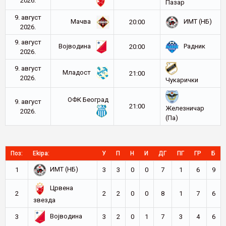
2026.
Пазар
9. август
Мачва
ИМТ (НБ)
20:00
2026.
9. август
Војводина
Радник
20:00
2026.
9. август
Младост
21:00
2026.
Чукарички
ОФК Београд
9. август
21:00
Железничар
2026.
(Па)
Поз:
Ekipa:
У
П
Н
И
ДГ
ПГ
ГР
Б
ИМТ (НБ)
1
3
3
0
0
7
1
6
9
Црвена
2
2
2
0
0
8
1
7
6
звезда
Војводина
3
3
2
0
1
7
3
4
6