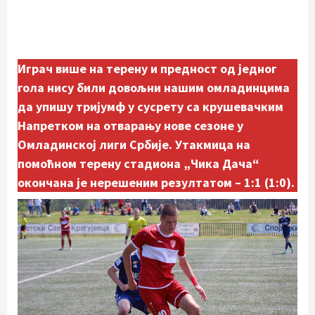
Играч више на терену и предност од једног
гола нису били довољни нашим омладинцима
да упишу тријумф у сусрету са крушевачким
Напретком на отварању нове сезоне у
Омладинској лиги Србије. Утакмица на
помоћном терену стадиона „Чика Дача“
окончана је нерешеним резултатом – 1:1 (1:0).