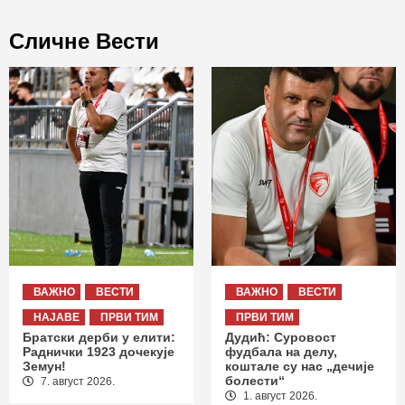
Сличне Вести
ВАЖНО
ВЕСТИ
ВАЖНО
ВЕСТИ
НАЈАВЕ
ПРВИ ТИМ
ПРВИ ТИМ
Братски дерби у елити:
Дудић: Суровост
Раднички 1923 дочекује
фудбала на делу,
Земун!
коштале су нас „дечије
болести“
7. август 2026.
1. август 2026.