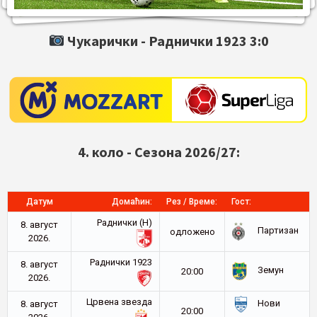
Чукарички -
Раднички 1923
3:0
4. коло - Сезона 2026/27:
Датум
Домаћин:
Рез / Време:
Гост:
Раднички (Н)
8. август
Партизан
oдложено
2026.
Раднички 1923
8. август
Земун
20:00
2026.
Црвена звезда
Нови
8. август
20:00