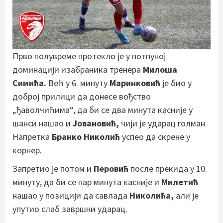
Прво полувреме протекло је у потпуној
доминацији изабраника тренера
Милоша
Симића.
Већ у 6. минуту
Маринковић
је био у
доброј прилици да донесе вођство
„ђаволчићима“, да би се два минута касније у
шанси нашао и
Јовановић,
чији је ударац голман
Напретка
Бранко Николић
успео да скрене у
корнер.
Запретио је потом и
Перовић
после прекида у 10.
минуту, да би се пар минута касније и
Милетић
нашао у позицији да савлада
Николића,
али је
упутио слаб завршни ударац.