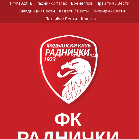
Skip
РФК1923 ТВ
Раднички талас
Времеплов
Први тим / Вести
to
Омладинци / Вести
Кадети / Вести
Пионири / Вести
content
Петлићи / Вести
Контакт
КРАГУЈЕВАЦ
ФК
РАДНИЧКИ