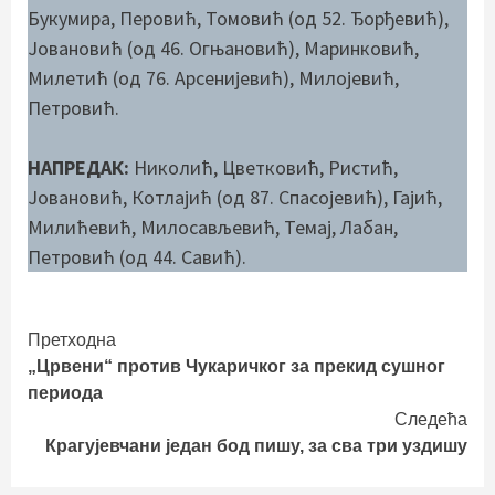
Букумира, Перовић, Томовић (од 52. Ђорђевић),
Јовановић (од 46. Огњановић), Маринковић,
Милетић (од 76. Арсенијевић), Милојевић,
Петровић.
НАПРЕДАК:
Николић, Цветковић, Ристић,
Јовановић, Котлајић (од 87. Спасојевић), Гајић,
Милићевић, Милосављевић, Темај, Лабан,
Петровић (од 44. Савић).
Continue
Претходна
„Црвени“ против Чукаричког за прекид сушног
Reading
периода
Следећа
Крагујевчани један бод пишу, за сва три уздишу