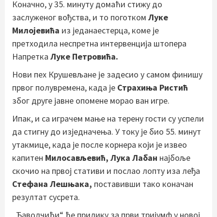
Коначно, у 35. минуту домаћи стижу до
заслуженог вођства, и то поготком
Луке
Милојевића
из једанаестерца, коме је
претходила неспретна интервенција штопера
Напретка
Луке Петровића.
Нови пех Крушевљане је задесио у самом финишу
првог полувремена, када је
Страхиња Ристић
због друге јавне опомене морао ван игре.
Ипак, и са играчем мање на терену гости су успели
да стигну до изједначења. У току је био 55. минут
утакмице, када је после корнера који је извео
капитен
Милосављевић, Лука Лабан
најбоље
скочио на првој стативи и послао лопту иза леђа
Стефана Лешњака,
поставивши тако коначан
резултат сусрета.
„Ђаволчићи“ ће прилику за први тријумф у новој