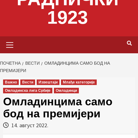
1923
Primary
Menu
ПОЧЕТНА
ВЕСТИ
ОМЛАДИНЦИМА САМО БОД НА
ПРЕМИЈЕРИ
Важно
Вести
Извештаји
Млађе категорије
Омладинска лига Србије
Омладинци
Омладинцима само
бод на премијери
14. август 2022.