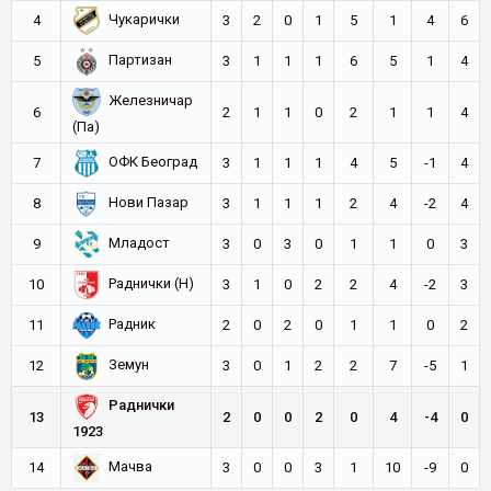
Чукарички
4
3
2
0
1
5
1
4
6
Партизан
5
3
1
1
1
6
5
1
4
Железничар
6
2
1
1
0
2
1
1
4
(Па)
ОФК Београд
7
3
1
1
1
4
5
-1
4
Нови Пазар
8
3
1
1
1
2
4
-2
4
Младост
9
3
0
3
0
1
1
0
3
Раднички (Н)
10
3
1
0
2
2
4
-2
3
Радник
11
2
0
2
0
1
1
0
2
Земун
12
3
0
1
2
2
7
-5
1
Раднички
13
2
0
0
2
0
4
-4
0
1923
Мачва
14
3
0
0
3
1
10
-9
0