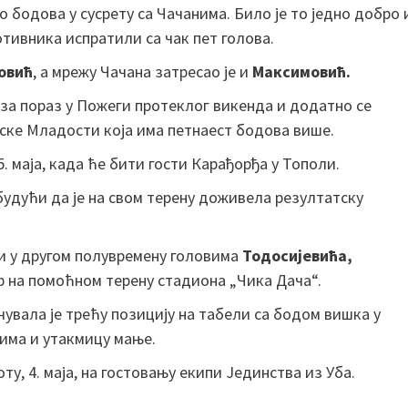
 бодова у сусрету са Чачанима. Било је то једно добро 
тивника испратили са чак пет голова.
овић
, а мрежу Чачана затресао је и
Максимовић.
за пораз у Пожеги протеклог викенда и додатно се
анске Младости која има петнаест бодова више.
. маја, када ће бити гости Карађорђа у Тополи.
будући да је на свом терену доживела резултатску
би у другом полувремену головима
Тодосијевића,
 на помоћном терену стадиона „Чика Дача“.
чувала је трећу позицију на табели са бодом вишка у
 има и утакмицу мање.
у, 4. маја, на гостовању екипи Јединства из Уба.