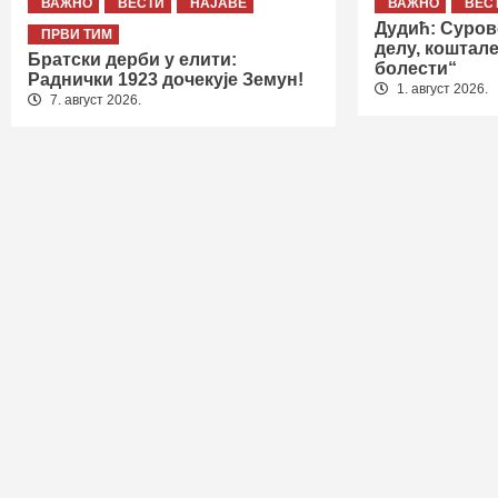
ВАЖНО
ВЕСТИ
НАЈАВЕ
ВАЖНО
ВЕС
Дудић: Суров
ПРВИ ТИМ
делу, коштале
Братски дерби у елити:
болести“
Раднички 1923 дочекује Земун!
1. август 2026.
7. август 2026.