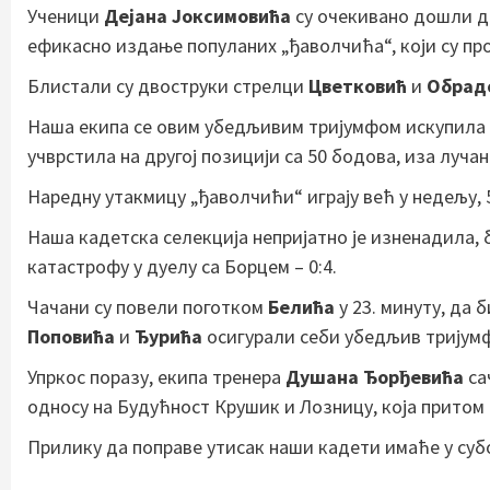
Ученици
Дејана Јоксимовића
су очекивано дошли до
ефикасно издање популаних „ђаволчића“, који су про
Блистали су двоструки стрелци
Цветковић
и
Обрад
Наша екипа се овим убедљивим тријумфом искупила 
учврстила на другој позицији са 50 бодова, иза луч
Наредну утакмицу „ђаволчићи“ играју већ у недељу, 5
Наша кадетска селекција непријатно је изненадила, 
катастрофу у дуелу са Борцем – 0:4.
Чачани су повели поготком
Белића
у 23. минуту, да 
Поповића
и
Ђурића
осигурали себи убедљив тријумф
Упркос поразу, екипа тренера
Душана Ђорђевића
са
односу на Будућност Крушик и Лозницу, која притом
Прилику да поправе утисак наши кадети имаће у субот