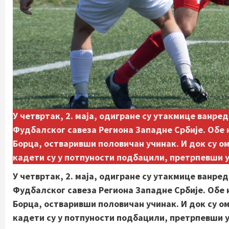
У четвртак, 2. маја, одигране су утакмице ванред
Фудбалског савеза Региона Западне Србије. Обе 
Борца, остваривши половичан учинак. И док су ом
кадети су у потпуности подбацили, претрпевши 
У четвртак, 2. маја, одигране су утакмице ванред
Фудбалског савеза Региона Западне Србије. Обе 
Борца, остваривши половичан учинак. И док су ом
кадети су у потпуности подбацили, претрпевши 