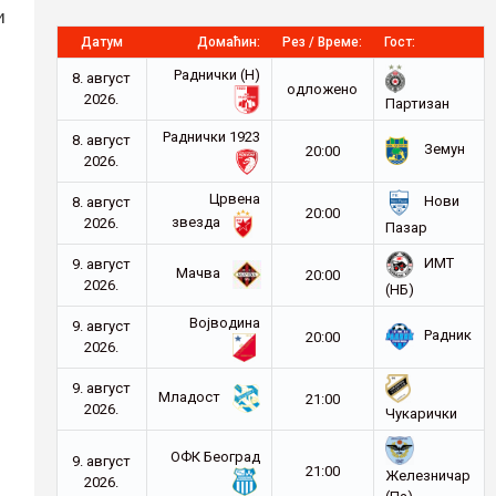
и
Датум
Домаћин:
Рез / Време:
Гост:
Раднички (Н)
8. август
oдложено
2026.
Партизан
Раднички 1923
8. август
Земун
20:00
2026.
Црвена
Нови
8. август
20:00
звезда
2026.
Пазар
ИМТ
9. август
Мачва
20:00
2026.
(НБ)
Војводина
9. август
Радник
20:00
2026.
9. август
Младост
21:00
2026.
Чукарички
ОФК Београд
9. август
21:00
Железничар
2026.