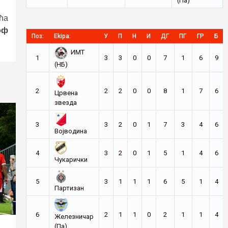
(Па)
ћа
оф
Поз:
Ekipa:
У
П
Н
И
ДГ
ПГ
ГР
Б
ИМТ
1
3
3
0
0
7
1
6
9
(НБ)
2
2
2
0
0
8
1
7
6
Црвена
звезда
3
3
2
0
1
7
3
4
6
Војводина
4
3
2
0
1
5
1
4
6
Чукарички
5
3
1
1
1
6
5
1
4
Партизан
6
2
1
1
0
2
1
1
4
Железничар
(Па)