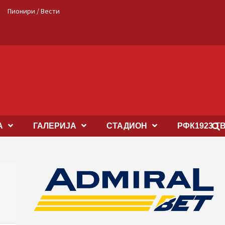
Пионири / Вести
А
ГАЛЕРИЈА
СТАДИОН
РФК1923 Т