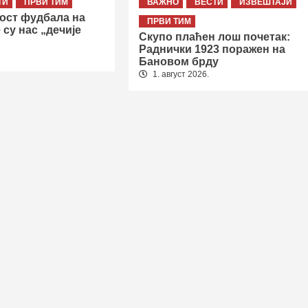
ТИ
ПРВИ ТИМ
ВАЖНО
ВЕСТИ
ИЗВЕШТАЈИ
ост фудбала на
ПРВИ ТИМ
 су нас „дечије
Скупо плаћен лош почетак:
Раднички 1923 поражен на
Бановом брду
1. август 2026.