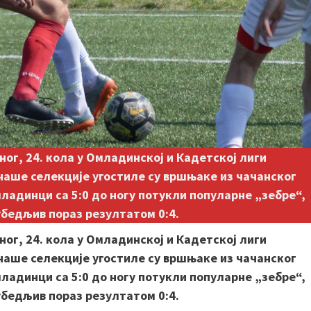
ног, 24. кола у Омладинској и Кадетској лиги
наше селекције угостиле су вршњаке из чачанског
ладинци са 5:0 до ногу потукли популарне „зебре“,
убедљив пораз резултатом 0:4.
ног, 24. кола у Омладинској и Кадетској лиги
наше селекције угостиле су вршњаке из чачанског
ладинци са 5:0 до ногу потукли популарне „зебре“,
убедљив пораз резултатом 0:4.