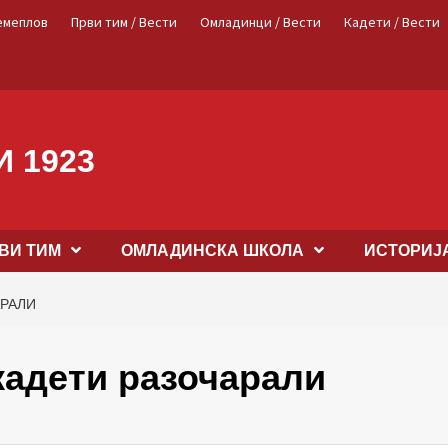
емеплов
Први тим / Вести
Омладинци / Вести
Кадети / Вести
 1923
ВИ ТИМ
OМЛАДИНСКА ШКОЛА
ИСТОРИЈ
АРАЛИ
адети разочарали