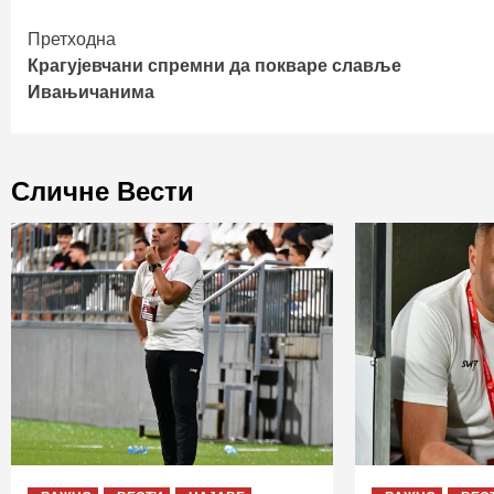
Continue
Претходна
Крагујевчани спремни да покваре славље
Reading
Ивањичанима
Сличне Вести