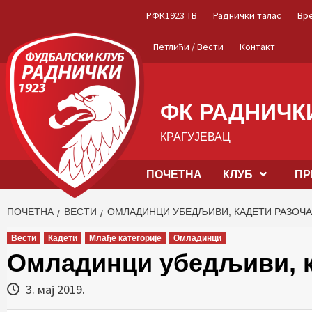
Skip
РФК1923 ТВ
Раднички талас
Вр
to
content
Петлићи / Вести
Контакт
ФК РАДНИЧКИ
КРАГУЈЕВАЦ
ПОЧЕТНА
КЛУБ
ПР
ПОЧЕТНА
ВЕСТИ
ОМЛАДИНЦИ УБЕДЉИВИ, КАДЕТИ РАЗОЧ
Вести
Кадети
Млађе категорије
Омладинци
Омладинци убедљиви, к
3. мај 2019.