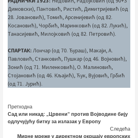
РАДНИЧКИ 1923:
Недовић, Радојковић (од 90+3
Димовски), Пантовић, Ристић, Димитријевић (од
28. Јовановић), Томић, Арсенијевић (од 82.
Косановић), Чорбић, Маринковић (од 82. Лукић),
Танасијевић, Милојковић (од 82. Петровић).
СПАРТАК:
Лончар (од 70. Ђураш), Макаји, А.
Павловић, Станковић, Пушкар (од 46. Војновић),
Зонић (од 71. Миленковић), О. Малиновић,
Стојановић (од 46. Кљајић), Ћук, Вујовић, Грбић
(од 71. Јурић).
Continue
Претходна
Сад или никад: „Црвени“ против Војводине бију
Reading
одлучујућу битку за излазак у Европу
Следећа
Мирне мреже у директном окршају европских