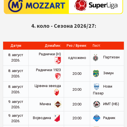
4. коло - Сезона 2026/27:
Датум
Домаћин:
Рез / Време:
Гост:
Раднички (Н)
8. август
Партизан
oдложено
2026.
Раднички 1923
8. август
Земун
20:00
2026.
Црвена звезда
Нови
8. август
20:00
2026.
Пазар
9. август
Мачва
ИМТ (НБ)
20:00
2026.
9. август
Војводина
Радник
20:00
2026.