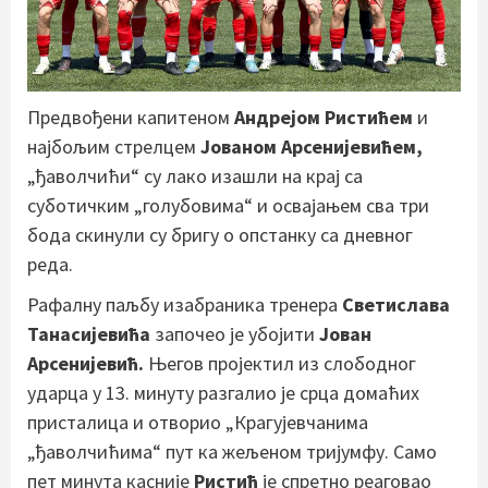
Предвођени капитеном
Андрејом Ристићем
и
најбољим стрелцем
Јованом Арсенијевићем,
„ђаволчићи“ су лако изашли на крај са
суботичким „голубовима“ и освајањем сва три
бода скинули су бригу о опстанку са дневног
реда.
Рафалну паљбу изабраника тренера
Светислава
Танасијевића
започео је убојити
Јован
Арсенијевић.
Његов пројектил из слободног
ударца у 13. минуту разгалио је срца домаћих
присталица и отворио „Крагујевчанима
„ђаволчићима“ пут ка жељеном тријумфу. Само
пет минута касније
Ристић
је спретно реаговао