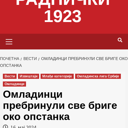
1923
Primary
Menu
ПОЧЕТНА
ВЕСТИ
ОМЛАДИНЦИ ПРЕБРИНУЛИ СВЕ БРИГЕ ОКО
ОПСТАНКА
Вести
Извештаји
Млађе категорије
Омладинска лига Србије
Омладинци
Омладинци
пребринули све бриге
око опстанка
16. мај 2024.