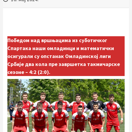
Победом над вршњацима из суботичког
Спартака наши омладинци и математички
осигурали су опстанак Омладинској лиги
Србије два кола пре завршетка такмичарске
сезоне – 4:2 (2:0).