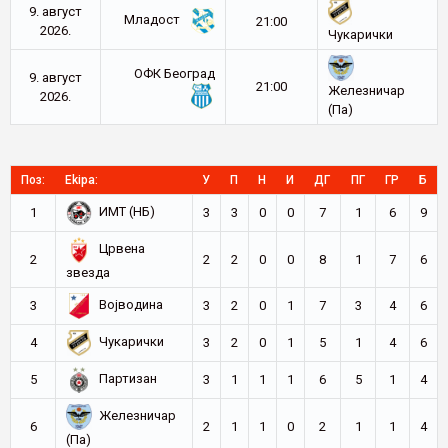
9. август
Младост
21:00
2026.
Чукарички
ОФК Београд
9. август
21:00
Железничар
2026.
(Па)
Поз:
Ekipa:
У
П
Н
И
ДГ
ПГ
ГР
Б
ИМТ (НБ)
1
3
3
0
0
7
1
6
9
Црвена
2
2
2
0
0
8
1
7
6
звезда
Војводина
3
3
2
0
1
7
3
4
6
Чукарички
4
3
2
0
1
5
1
4
6
Партизан
5
3
1
1
1
6
5
1
4
Железничар
6
2
1
1
0
2
1
1
4
(Па)