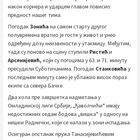
након корнера и ударцем главом повисио
предност нашег тима.
Погодак
Зонића
на самом старту другог
полувремена вратио је госте у живот и унео
одређену дозу неизвености у утакмицу. Међутим,
тада су поново на сцену ступили
Ристић
и
Арсенијевић,
који су погоцима у 63. и 71. минуту
пресудили Суботичанима. Погодак
Станковића
у
последњем минуту само је ублажио висок пораз
екипе са севера Бачке.
Два кола пре завршетка надметања у
Омладинској лиги Србије, „ђаволчићи“ имају
недостижних седам бодова „вишка“ у односу на
нишки Раднички, који се налази у зони испадања.
Осигуран опстанак пружа Танасијевићевим