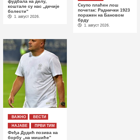
фудбала на делу,
Скупо плаћен лош
коштале су нас „дечије
почетак: Раднички 1923
болести“
поражен на Бановом
1. август 2026.
брду
1. август 2026.
ВАЖНО
ВЕСТИ
НАЈАВЕ
ПРВИ ТИМ
Феђа Дудић позива на
борбу „на мишиће”