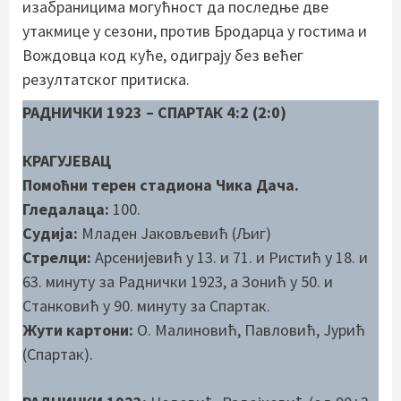
изабраницима могућност да последње две
утакмице у сезони, против Бродарца у гостима и
Вождовца код куће, одиграју без већег
резултатског притиска.
РАДНИЧКИ 1923 – СПАРТАК 4:2 (2:0)
КРАГУЈЕВАЦ
Помоћни терен стадиона Чика Дача.
Гледалаца:
100.
Судија:
Младен Јаковљевић (Љиг)
Стрелци:
Арсенијевић у 13. и 71. и Ристић у 18. и
63. минуту за Раднички 1923, а Зонић у 50. и
Станковић у 90. минуту за Спартак.
Жути картони:
О. Малиновић, Павловић, Јурић
(Спартак).