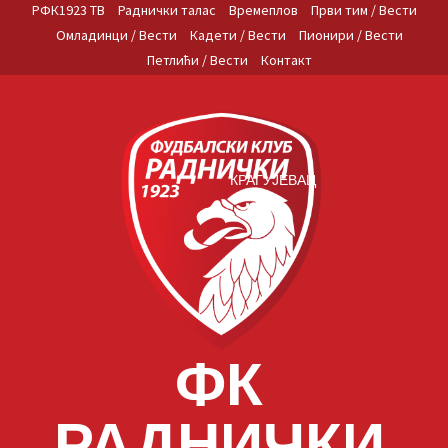
Skip
РФК1923 ТВ
Раднички талас
Времеплов
Први тим / Вести
to
Омладинци / Вести
Кадети / Вести
Пионири / Вести
content
Петлићи / Вести
Контакт
КРАГУЈЕВАЦ
ФК
РАДНИЧКИ