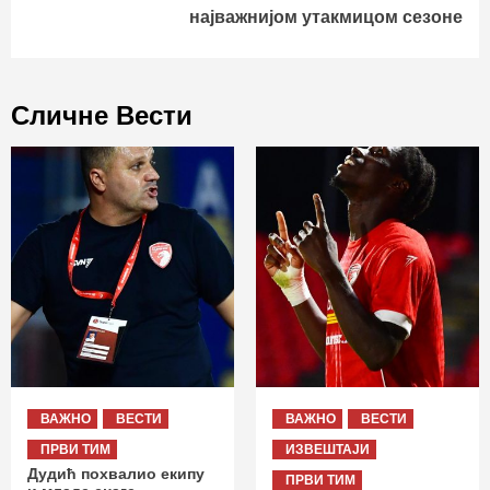
најважнијом утакмицом сезоне
Сличне Вести
ВАЖНО
ВЕСТИ
ВАЖНО
ВЕСТИ
ПРВИ ТИМ
ИЗВЕШТАЈИ
Дудић похвалио екипу
ПРВИ ТИМ