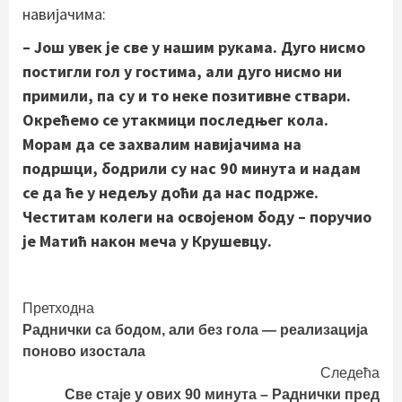
навијачима:
– Још увек је све у нашим рукама. Дуго нисмо
постигли гол у гостима, али дуго нисмо ни
примили, па су и то неке позитивне ствари.
Окрећемо се утакмици последњег кола.
Морам да се захвалим навијачима на
подршци, бодрили су нас 90 минута и надам
се да ће у недељу доћи да нас подрже.
Честитам колеги на освојеном боду – поручио
је Матић након меча у Крушевцу.
Continue
Претходна
Раднички са бодом, али без гола — реализација
Reading
поново изостала
Следећа
Све стаје у ових 90 минута – Раднички пред