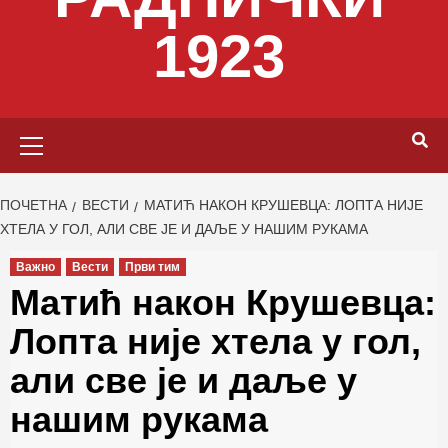
1923
Primary
Menu
ПОЧЕТНА
ВЕСТИ
МАТИЋ НАКОН КРУШЕВЦА: ЛОПТА НИЈЕ
ХТЕЛА У ГОЛ, АЛИ СВЕ ЈЕ И ДАЉЕ У НАШИМ РУКАМА
Важно
Вести
Први тим
Матић након Крушевца:
Лопта није хтела у гол,
али све је и даље у
нашим рукама