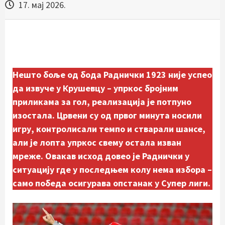
17. мај 2026.
Нешто боље од бода Раднички 1923 није успео
да извуче у Крушевцу – упркос бројним
приликама за гол, реализација је потпуно
изостала.
Црвени су од првог минута носили
игру, контролисали темпо и стварали шансе,
али је лопта упркос свему остала изван
мреже.
Овакав исход довео је Раднички у
ситуацију где у последњем колу нема избора –
само победа осигурава опстанак у Супер лиги.