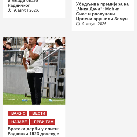
и младе снаге
Убедљива премијера на
Радничког
„Чика Дачи”: Моћни
9. август 2026.
Сисе и распуцани
Црвени срушили Земун
9. август 2026.
ВАЖНО
ВЕСТИ
НАЈАВЕ
ПРВИ ТИМ
Братски дерби у елити:
Раднички 1923 дочекује