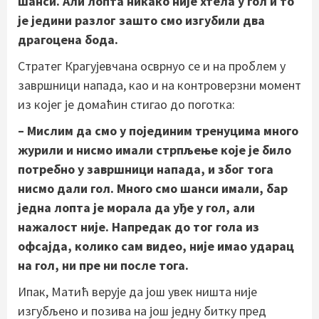
шанси. Али лопта никако није хтела у гол и то
је једини разлог зашто смо изгубили два
драгоцена бода.
Стратег Крагујевчана осврнуо се и на проблем у
завршници напада, као и на контроверзни момент
из којег је домаћин стигао до поготка:
– Мислим да смо у појединим тренуцима много
журили и нисмо имали стрпљење које је било
потребно у завршници напада, и због тога
нисмо дали гол. Много смо шанси имали, бар
једна лопта је морала да уђе у гол, али
нажалост није. Напредак до тог гола из
офсајда, колико сам видео, није имао ударац
на гол, ни пре ни после тога.
Ипак, Матић верује да још увек ништа није
изгубљено и позива на још једну битку пред