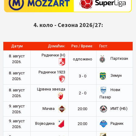
4. коло - Сезона 2026/27:
Датум
Домаћин:
Рез / Време:
Гост:
Раднички (Н)
8. август
Партизан
oдложено
2026.
Раднички 1923
8. август
Земун
3 - 0
2026.
Црвена звезда
Нови
8. август
2 - 0
2026.
Пазар
9. август
Мачва
ИМТ (НБ)
20:00
2026.
9. август
Војводина
Радник
20:00
2026.