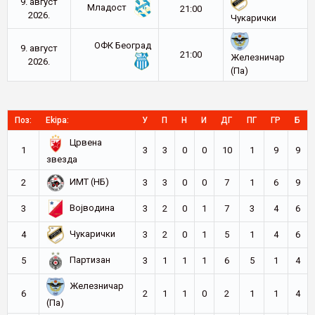
9. август
Младост
21:00
2026.
Чукарички
ОФК Београд
9. август
21:00
Железничар
2026.
(Па)
Поз:
Ekipa:
У
П
Н
И
ДГ
ПГ
ГР
Б
Црвена
1
3
3
0
0
10
1
9
9
звезда
ИМТ (НБ)
2
3
3
0
0
7
1
6
9
Војводина
3
3
2
0
1
7
3
4
6
Чукарички
4
3
2
0
1
5
1
4
6
Партизан
5
3
1
1
1
6
5
1
4
Железничар
6
2
1
1
0
2
1
1
4
(Па)