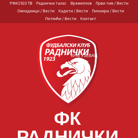
Skip
РФК1923 ТВ
Раднички талас
Времеплов
Први тим / Вести
to
Омладинци / Вести
Кадети / Вести
Пионири / Вести
content
Петлићи / Вести
Контакт
КРАГУЈЕВАЦ
ФК
РАДНИЧКИ