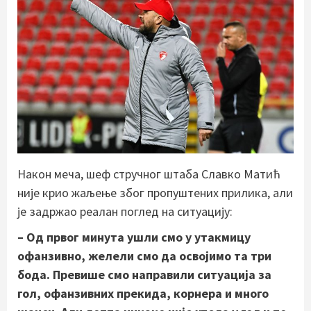
Након меча, шеф стручног штаба Славко Матић
није крио жаљење због пропуштених прилика, али
је задржао реалан поглед на ситуацију:
– Од првог минута ушли смо у утакмицу
офанзивно, желели смо да освојимо та три
бода. Превише смо направили ситуација за
гол, офанзивних прекида, корнера и много