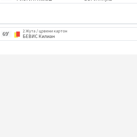
2 Жута / црвени картон
69'
БЕВИС Килиан