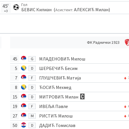
Гол
45'
БЕВИС Килиан
(
АЛЕКСИЋ Милан
)
Асистент:
+3
ФК Раднички 1923
45
МЛАДЕНОВИЋ Милош
G
5
ШЕРБЕЧИЋ Бесим
D
7
ГЛУШЧЕВИЋ Матија
F
8
ЋОСИЋ Мехмед
D
15
МИТРОВИЋ Милан
D
19
ИВЕЉА Павле
F
27
РИСТИЋ Милош
M
50
ДАДИЋ Томислав
D