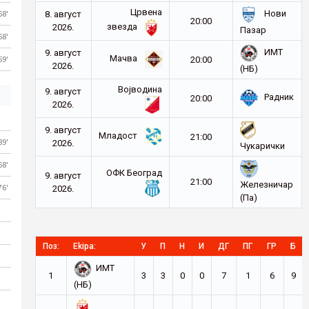
Црвена
68'
Нови
8. август
20:00
звезда
2026.
Пазар
68'
ИМТ
9. август
Мачва
69'
20:00
2026.
(НБ)
Војводина
9. август
Радник
20:00
2026.
9. август
Младост
21:00
89'
2026.
Чукарички
68'
ОФК Београд
9. август
21:00
Железничар
76'
2026.
(Па)
Поз:
Ekipa:
У
П
Н
И
ДГ
ПГ
ГР
Б
ИМТ
1
3
3
0
0
7
1
6
9
(НБ)