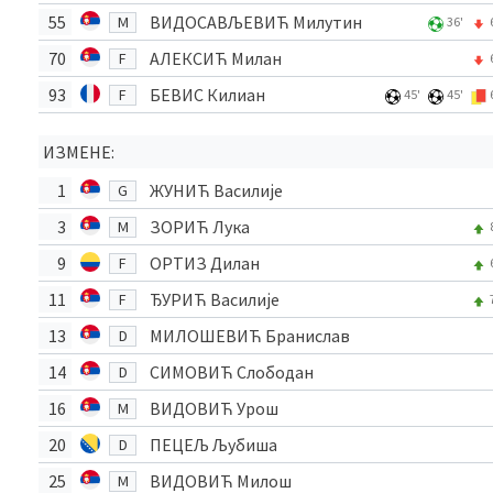
55
ВИДОСАВЉЕВИЋ Милутин
M
36'
70
АЛЕКСИЋ Милан
F
93
БЕВИС Килиан
F
45'
45'
ИЗМЕНЕ:
1
ЖУНИЋ Василије
G
3
ЗОРИЋ Лука
M
9
ОРТИЗ Дилан
F
11
ЂУРИЋ Василије
F
13
МИЛОШЕВИЋ Бранислав
D
14
СИМОВИЋ Слободан
D
16
ВИДОВИЋ Урош
M
20
ПЕЦЕЉ Љубиша
D
25
ВИДОВИЋ Милош
M