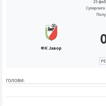
25 феб
Суперлига
Полув
ФК Јавор
РЕ
ГОЛОВИ: