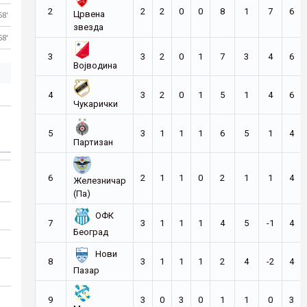
2
2
2
0
0
8
1
7
6
Црвена
68'
звезда
68'
3
3
2
0
1
7
3
4
6
Војводина
4
3
2
0
1
5
1
4
6
Чукарички
5
3
1
1
1
6
5
1
4
Партизан
6
2
1
1
0
2
1
1
4
Железничар
(Па)
ОФК
7
3
1
1
1
4
5
-1
4
Београд
Нови
8
3
1
1
1
2
4
-2
4
Пазар
9
3
0
3
0
1
1
0
3