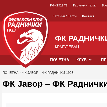
Skip
РФК1923 ТВ
Раднички талас
Вр
to
content
Петлићи / Вести
Контакт
ФК РАДНИЧКИ
КРАГУЈЕВАЦ
ПОЧЕТНА
КЛУБ
ПР
ПОЧЕТНА
ФК ЈАВОР – ФК РАДНИЧКИ 1923
ФК Јавор – ФК Раднички