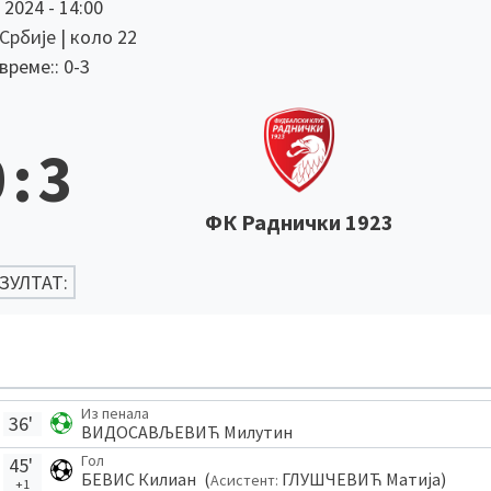
 2024
-
14:00
 Србије
| коло 22
реме:: 0-3
0
:
3
ФК Раднички 1923
ЗУЛТАТ:
Из пенала
36'
ВИДОСАВЉЕВИЋ Милутин
Гол
45'
БЕВИС Килиан
(
ГЛУШЧЕВИЋ Матија
)
Асистент:
+1