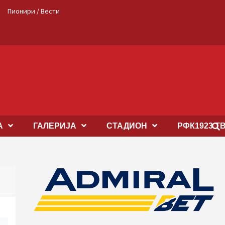
Пионири / Вести
А
ГАЛЕРИЈА
СТАДИОН
РФК1923 Т