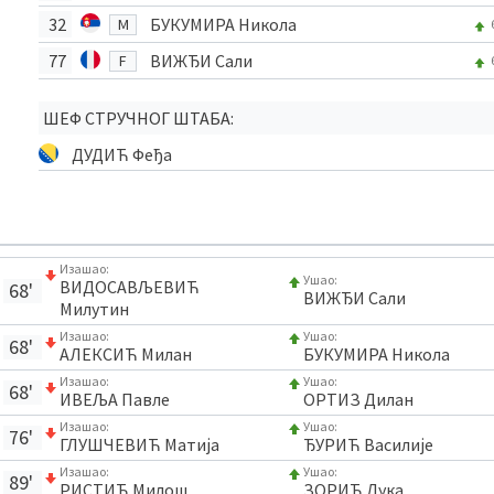
32
БУКУМИРА Никола
M
77
ВИЖЂИ Сали
F
ШЕФ СТРУЧНОГ ШТАБА:
ДУДИЋ Феђа
Изашао:
Ушао:
ВИДОСАВЉЕВИЋ
68'
ВИЖЂИ Сали
Милутин
Изашао:
Ушао:
68'
АЛЕКСИЋ Милан
БУКУМИРА Никола
Изашао:
Ушао:
68'
ИВЕЉА Павле
ОРТИЗ Дилан
Изашао:
Ушао:
76'
ГЛУШЧЕВИЋ Матија
ЂУРИЋ Василије
Изашао:
Ушао:
89'
РИСТИЋ Милош
ЗОРИЋ Лука