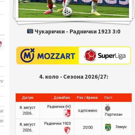
Чукарички -
Раднички 1923
3:0
4. коло - Сезона 2026/27:
76'
Датум
Домаћин:
Рез / Време:
Гост:
Раднички (Н)
8. август
oдложено
68'
2026.
Партизан
89'
Раднички 1923
8. август
Земун
20:00
2026.