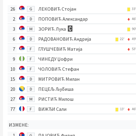
26
ЛЕКОВИЋ Стојан
G
33
2
ПОПОВИЋ Александар
D
46
3
ЗОРИЋ Лука
M
90
6
РАДОВАНОВИЋ Андрија
D
22'
49
7
ГЛУШЧЕВИЋ Матија
F
53
9
ЧИНЕДУ Џофри
F
10
ЧОЛОВИЋ Стефан
F
15
МИТРОВИЋ Милан
D
20
ПЕЦЕЉ Љубиша
D
27
РИСТИЋ Милош
M
77
ВИЖЂИ Сали
F
13'
46
ИЗМЕНЕ:
1
ПАЈОВИЋ Филип
G