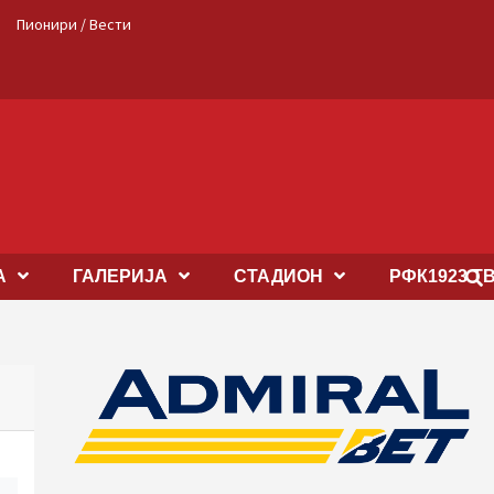
Пионири / Вести
А
ГАЛЕРИЈА
СТАДИОН
РФК1923 Т