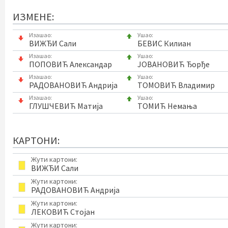
ИЗМЕНЕ:
Изашао:
Ушао:
ВИЖЂИ Сали
БЕВИС Килиан
Изашао:
Ушао:
ПОПОВИЋ Александар
ЈОВАНОВИЋ Ђорђе
Изашао:
Ушао:
РАДОВАНОВИЋ Андрија
ТОМОВИЋ Владимир
Изашао:
Ушао:
ГЛУШЧЕВИЋ Матија
ТОМИЋ Немања
КАРТОНИ:
Жути картони:
ВИЖЂИ Сали
Жути картони:
РАДОВАНОВИЋ Андрија
Жути картони:
ЛЕКОВИЋ Стојан
Жути картони: