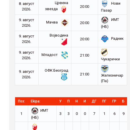
Црвена
Нови
8. август
20:00
звезда
2026.
Пазар
ИМТ
9. август
Мачва
20:00
2026.
(НБ)
Војводина
9. август
Радник
20:00
2026.
9. август
Младост
21:00
2026.
Чукарички
ОФК Београд
9. август
21:00
Железничар
2026.
(Па)
Поз:
Ekipa:
У
П
Н
И
ДГ
ПГ
ГР
Б
ИМТ
1
3
3
0
0
7
1
6
9
(НБ)