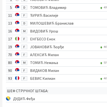
5
ТОМОВИЋ Владимир
D
49
11
ЂУРИЋ Василије
F
13
МИЛОШЕВИЋ Бранислав
D
16
ВИДОВИЋ Урош
M
17
ЕНГБЕСО Енок
F
19
ЈОВАНОВИЋ Ђорђе
F
46
70
АЛЕКСИЋ Милан
F
80
ТОМИЋ Немања
M
53
90
ВИДАКОВ Милан
F
93
БЕВИС Килиан
F
46
ШЕФ СТРУЧНОГ ШТАБА:
ДУДИЋ Феђа