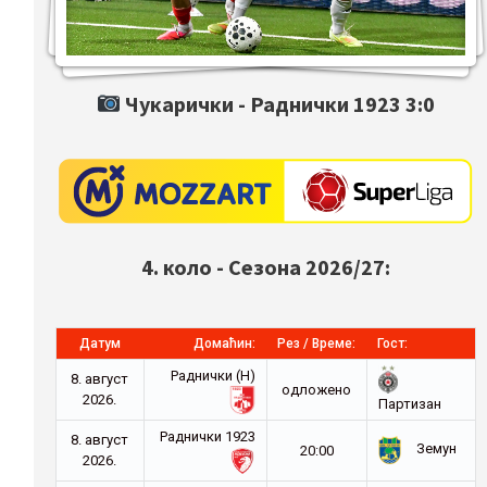
Чукарички -
Раднички 1923
3:0
4. коло - Сезона 2026/27:
Датум
Домаћин:
Рез / Време:
Гост:
Раднички (Н)
8. август
oдложено
2026.
Партизан
Раднички 1923
8. август
Земун
20:00
2026.