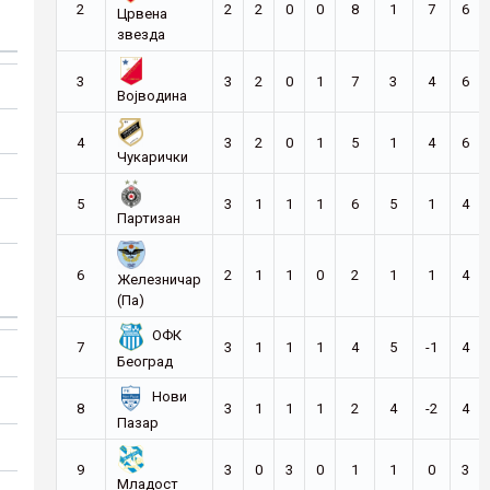
2
2
2
0
0
8
1
7
6
Црвена
звезда
3
3
2
0
1
7
3
4
6
Војводина
4
3
2
0
1
5
1
4
6
Чукарички
5
3
1
1
1
6
5
1
4
Партизан
6
2
1
1
0
2
1
1
4
Железничар
(Па)
ОФК
7
3
1
1
1
4
5
-1
4
Београд
Нови
8
3
1
1
1
2
4
-2
4
Пазар
9
3
0
3
0
1
1
0
3
Младост