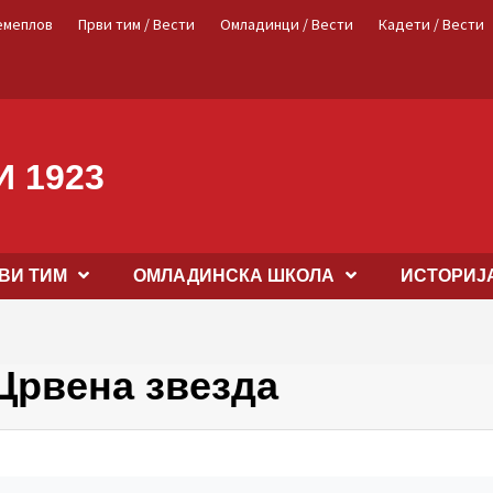
емеплов
Први тим / Вести
Омладинци / Вести
Кадети / Вести
 1923
ВИ ТИМ
OМЛАДИНСКА ШКОЛА
ИСТОРИЈ
Црвена звезда