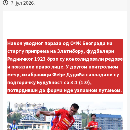
7. јул 2026.
Након уводног пораза од ОФК Београда на
старту припрема на Златибору, фудбалери
Радничког 1923 брзо су консолидовали редове
и показали право лице. У другом контролном
мечу, изабраници Феђе Дудића савладали су
подгоричку Будућност са 3:1 (1:0),
потврдивши да форма иде узлазном путањом.