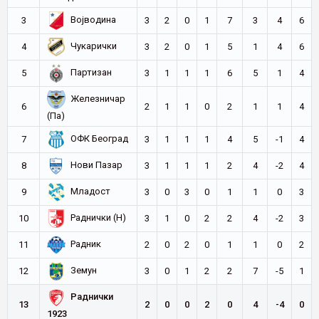
Војводина
3
3
2
0
1
7
3
4
6
Чукарички
4
3
2
0
1
5
1
4
6
Партизан
5
3
1
1
1
6
5
1
4
Железничар
6
2
1
1
0
2
1
1
4
(Па)
ОФК Београд
7
3
1
1
1
4
5
-1
4
Нови Пазар
8
3
1
1
1
2
4
-2
4
Младост
9
3
0
3
0
1
1
0
3
Раднички (Н)
10
3
1
0
2
2
4
-2
3
Радник
11
2
0
2
0
1
1
0
2
Земун
12
3
0
1
2
2
7
-5
1
Раднички
13
2
0
0
2
0
4
-4
0
1923