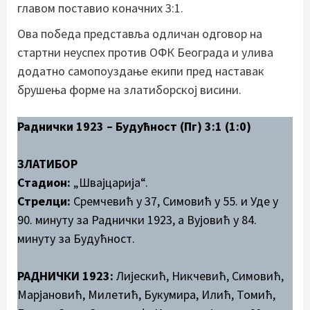
главом поставио коначних 3:1.
Ова победа представља одличан одговор на
стартни неуспех против ОФК Београда и улива
додатно самопоуздање екипи пред наставак
брушења форме на златиборској висини.
Раднички 1923 – Будућност (Пг) 3:1 (1:0)
ЗЛАТИБОР
Стадион:
„Швајцарија“.
Стрелци:
Сремчевић у 37, Симовић у 55. и Уде у
90. минуту за Раднички 1923, а Вујовић у 84.
минуту за Будућност.
РАДНИЧКИ 1923:
Лијескић, Никчевић, Симовић,
Марјановић, Милетић, Букумира, Илић, Томић,