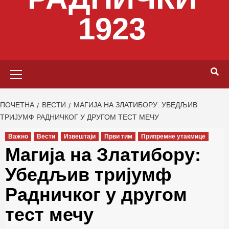
1923
Primary
Menu
ПОЧЕТНА
ВЕСТИ
МАГИЈА НА ЗЛАТИБОРУ: УБЕДЉИВ
ТРИЈУМФ РАДНИЧКОГ У ДРУГОМ ТЕСТ МЕЧУ
Важно
Вести
Извештаји
Први тим
Припремне утакмице
Магија на Златибору:
Убедљив тријумф
Радничког у другом
тест мечу