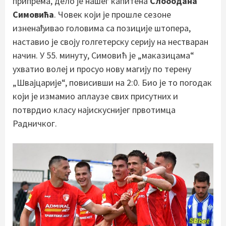
припрема, дело је нашег капитена
Слободана
Симовића
. Човек који је прошле сезоне
изненађивао головима са позиције штопера,
наставио је своју голгетерску серију на нестваран
начин. У 55. минуту, Симовић је „маказицама“
ухватио волеј и просуо нову магију по терену
„Швајцарије“, повисивши на 2:0. Био је то погодак
који је измамио аплаузе свих присутних и
потврдио класу најискуснијег првотимца
Радничког.