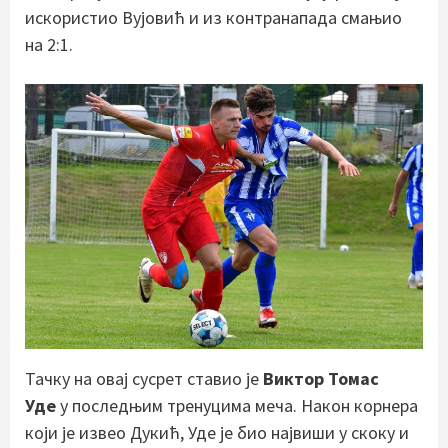
искористио Вујовић и из контранапада смањио
на 2:1.
Тачку на овај сусрет ставио је
Виктор Томас
Уде
у последњим тренуцима меча. Након корнера
који је извео Дукић, Уде је био највиши у скоку и