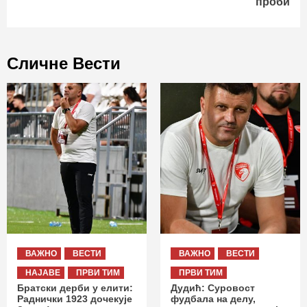
проби
Сличне Вести
ВАЖНО
ВЕСТИ
ВАЖНО
ВЕСТИ
НАЈАВЕ
ПРВИ ТИМ
ПРВИ ТИМ
Братски дерби у елити:
Дудић: Суровост
Раднички 1923 дочекује
фудбала на делу,