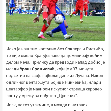
Иако је наш тим наступио без Соклера и Ристића,
то није омело Крагујевчане да доминирају већим
делом меча. Прилику да предводи напад добио је
млади
Урош Сремчевић
, који је у 37. минуту
подсетио на своје најбоље дане из Лучана. Након
одличног центаршута Бојице Никчевића, млади
центарфор је маниром искусног стрелца спровео
лопту у мрежу за вођство „Црвених“.
Ипак, потез утакмице, а можда и читавих