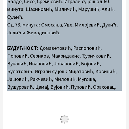
Балде, Сисе, Сремчевић. Играли су још од 60.
минута: Шахиновић, Миличић, Марушић, Алић,
Суљић.
Од 73. минута
:
Омосања, Уде, Милојевић, Дукић,
Јелић и Живадиновић.
БУДУЋНОСТ:
Домазетовић, Распоповић,
Поповић, Сериков, Макридакис, Ђуричковић,
Вуканић, Ивановић, Јовановић, Бојовић,
Булатовић. Играли су још
:
Мијатовић, Ковинић,
Јашовић, Ракчевић, Миловић, Мугоша,
Вушуровић, Цамај, Вујовић, Пуповић, Ораховац.