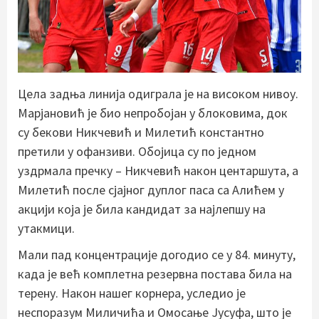
Цела задња линија одиграла је на високом нивоу.
Марјановић је био непробојан у блоковима, док
су бекови Никчевић и Милетић константно
претили у офанзиви. Обојица су по једном
уздрмала пречку – Никчевић након центаршута, а
Милетић после сјајног дуплог паса са Алићем у
акцији која је била кандидат за најлепшу на
утакмици.
Мали пад концентрације догодио се у 84. минуту,
када је већ комплетна резервна постава била на
терену. Након нашег корнера, уследио је
неспоразум Миличића и Омосање Јусуфа, што је