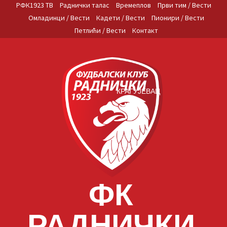
Skip
РФК1923 ТВ
Раднички талас
Времеплов
Први тим / Вести
to
Омладинци / Вести
Кадети / Вести
Пионири / Вести
content
Петлићи / Вести
Контакт
КРАГУЈЕВАЦ
ФК
РАДНИЧКИ