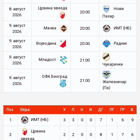
Црвена звезда
Нови
8. август
20:00
2026.
Пазар
9. август
Мачва
ИМТ (НБ)
20:00
2026.
9. август
Војводина
Радник
20:00
2026.
9. август
Младост
21:00
2026.
Чукарички
ОФК Београд
9. август
21:00
Железничар
2026.
(Па)
Поз:
Ekipa:
У
П
Н
И
ДГ
ПГ
ГР
Б
ИМТ (НБ)
1
3
3
0
0
7
1
6
9
Црвена
2
2
2
0
0
8
1
7
6
звезда