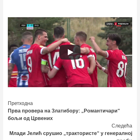
Continue
Претходна
Прва провера на Златибору: „Романтичари“
Reading
бољи од Црвених
Следећа
Млади Јелић срушио „трактористе“ у генералној