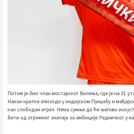
Потом је био члан мостарског Вележа, где је на 31 у
Након кратке епизоде у индијском Пунџабу и мађарск
као слободан играч. Нема сумње да ће његово искус
бити од огромног значаја за амбиције Радничког у на