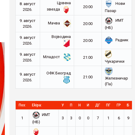
Црвена
Нови
8. август
20:00
звезда
2026.
Пазар
ИМТ
9. август
Мачва
20:00
2026.
(НБ)
Војводина
9. август
Радник
20:00
2026.
9. август
Младост
21:00
2026.
Чукарички
ОФК Београд
9. август
21:00
Железничар
2026.
(Па)
Поз:
Ekipa:
У
П
Н
И
ДГ
ПГ
ГР
Б
ИМТ
1
3
3
0
0
7
1
6
9
(НБ)