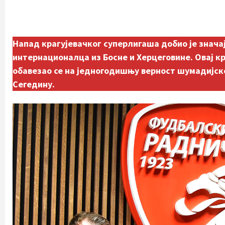
Напад крагујевачког суперлигаша добио је знача
интернационалца из Босне и Херцеговине. Овај кр
обавезао се на једногодишњу верност шумадијско
Сегедину.