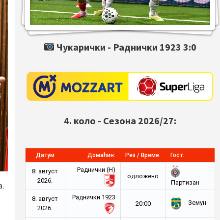
Чукарички -
Раднички 1923
3:0
4. коло - Сезона 2026/27:
Датум
Домаћин:
Рез / Време:
Гост:
Раднички (Н)
8. август
oдложено
2026.
Партизан
а.
Раднички 1923
8. август
Земун
20:00
2026.