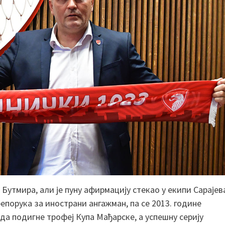
Бутмира, али је пуну афирмацију стекао у екипи Сарајев
епорука за инострани ангажман, па се 2013. године
 да подигне трофеј Купа Мађарске, а успешну серију