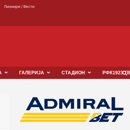
Пионири / Вести
А
ГАЛЕРИЈА
СТАДИОН
РФК1923 Т