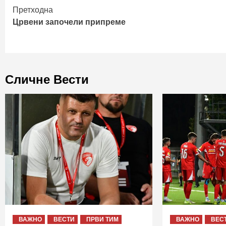
Continue
Претходна
Црвени започели припреме
Reading
Сличне Вести
ВАЖНО
ВЕСТИ
ПРВИ ТИМ
ВАЖНО
ВЕС