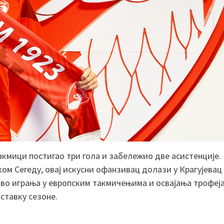
такмици постигао три гола и забележио две асистенције.
ом Сегеду, овај искусни офанзивац долази у Крагујевац
тво играња у европским такмичењима и освајања трофеј
ставку сезоне.