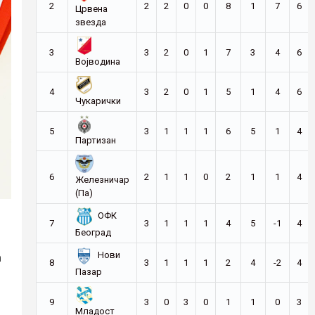
2
2
2
0
0
8
1
7
6
Црвена
звезда
3
3
2
0
1
7
3
4
6
Војводина
4
3
2
0
1
5
1
4
6
Чукарички
5
3
1
1
1
6
5
1
4
Партизан
6
2
1
1
0
2
1
1
4
Железничар
(Па)
ОФК
7
3
1
1
1
4
5
-1
4
Београд
а
Нови
8
3
1
1
1
2
4
-2
4
Пазар
9
3
0
3
0
1
1
0
3
Младост