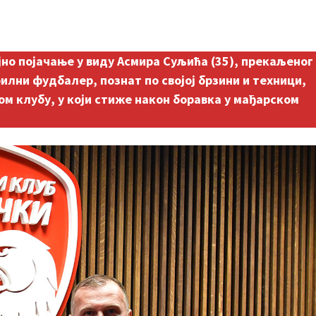
јно појачање у виду Асмира Суљића (35), прекаљеног
илни фудбалер, познат по својој брзини и техници,
м клубу, у који стиже након боравка у мађарском