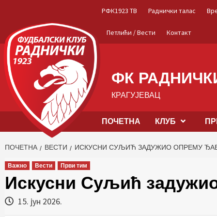
Skip
РФК1923 ТВ
Раднички талас
Вр
to
content
Петлићи / Вести
Контакт
ФК РАДНИЧКИ
КРАГУЈЕВАЦ
ПОЧЕТНА
КЛУБ
ПР
ПОЧЕТНА
ВЕСТИ
ИСКУСНИ СУЉИЋ ЗАДУЖИО ОПРЕМУ ЂА
Важно
Вести
Први тим
Искусни Суљић задужи
15. јун 2026.