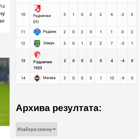
ћа
чу
10
3
1
0
2
2
4
-2
3
Раднички
ог
(Н)
Радник
11
2
0
2
0
1
1
0
2
Земун
12
3
0
1
2
2
7
-5
1
13
2
0
0
2
0
4
-4
0
Раднички
1923
Мачва
14
3
0
0
3
1
10
-9
0
Архива резултата: