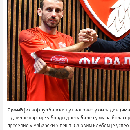
Суљић
је свој фудбалски пут започео у омладинцима 
Одличне партије у бордо дресу биле су му најбоља пр
преселио у мађарски Ујпешт. Са овим клубом је успео