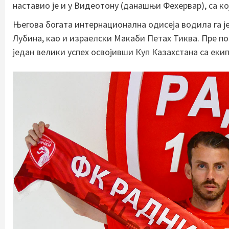
наставио је и у Видеотону (данашњи Фехервар), са 
Његова богата интернационална одисеја водила га ј
Лубина, као и израелски Макаби Петах Тиква. Пре п
један велики успех освојивши Куп Казахстана са еки