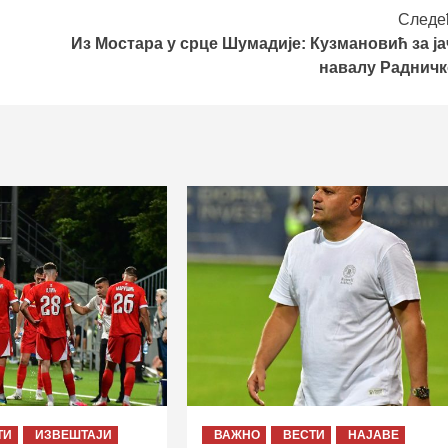
Следе
Из Мостара у срце Шумадије: Кузмановић за ја
навалу Радничк
ТИ
ИЗВЕШТАЈИ
ВАЖНО
ВЕСТИ
НАЈАВЕ