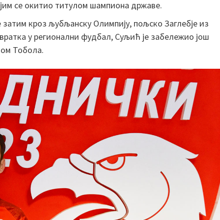
којим се окитио титулом шампиона државе.
е затим кроз љубљанску Олимпију, пољско Заглебје из
овратка у регионални фудбал, Суљић је забележио још
пом Тобола.