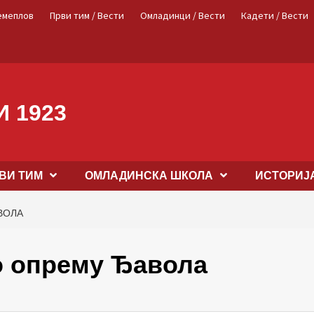
емеплов
Први тим / Вести
Омладинци / Вести
Кадети / Вести
 1923
ВИ ТИМ
OМЛАДИНСКА ШКОЛА
ИСТОРИЈ
ВОЛА
о опрему Ђавола