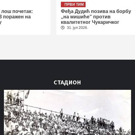
ПРВИ ТИМ
 лош почетак:
Феђа Дудић позива на борбу
3 поражен на
„на мишиће” против
у
квалитетног Чукаричког
31. јул 2026.
СТАДИОН