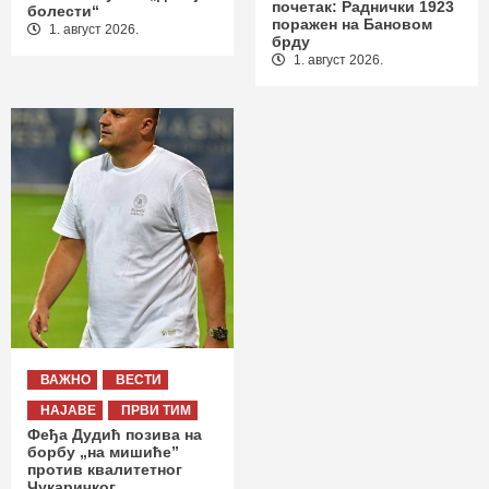
почетак: Раднички 1923
болести“
поражен на Бановом
1. август 2026.
брду
1. август 2026.
ВАЖНО
ВЕСТИ
НАЈАВЕ
ПРВИ ТИМ
Феђа Дудић позива на
борбу „на мишиће”
против квалитетног
Чукаричког