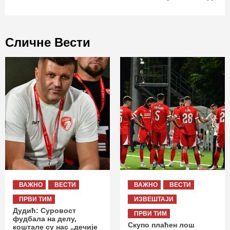
Сличне Вести
ВАЖНО
ВЕСТИ
ВАЖНО
ВЕСТИ
ПРВИ ТИМ
ИЗВЕШТАЈИ
Дудић: Суровост
ПРВИ ТИМ
фудбала на делу,
Скупо плаћен лош
коштале су нас „дечије