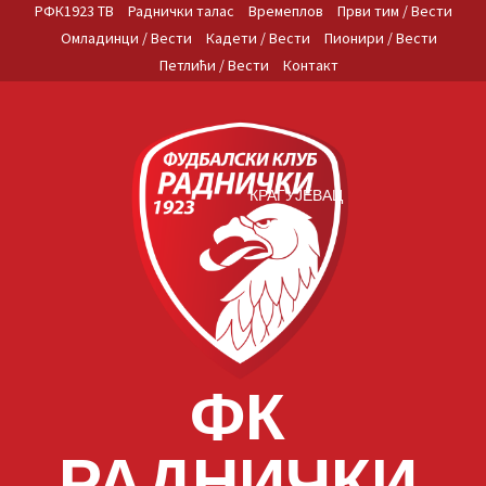
Skip
РФК1923 ТВ
Раднички талас
Времеплов
Први тим / Вести
to
Омладинци / Вести
Кадети / Вести
Пионири / Вести
content
Петлићи / Вести
Контакт
КРАГУЈЕВАЦ
ФК
РАДНИЧКИ