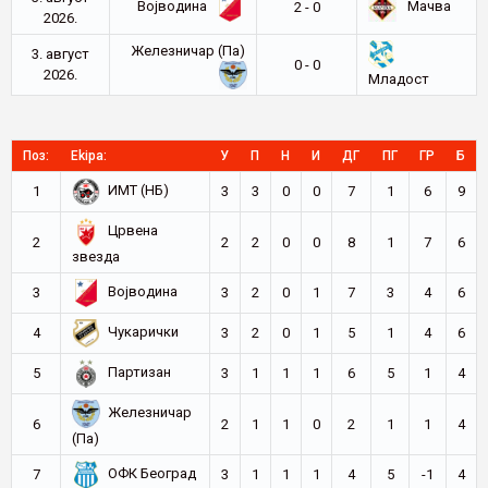
Војводина
Мачва
2 - 0
2026.
Железничар (Па)
3. август
0 - 0
2026.
Младост
Поз:
Ekipa:
У
П
Н
И
ДГ
ПГ
ГР
Б
ИМТ (НБ)
1
3
3
0
0
7
1
6
9
Црвена
2
2
2
0
0
8
1
7
6
звезда
Војводина
3
3
2
0
1
7
3
4
6
Чукарички
4
3
2
0
1
5
1
4
6
Партизан
5
3
1
1
1
6
5
1
4
Железничар
6
2
1
1
0
2
1
1
4
(Па)
ОФК Београд
7
3
1
1
1
4
5
-1
4