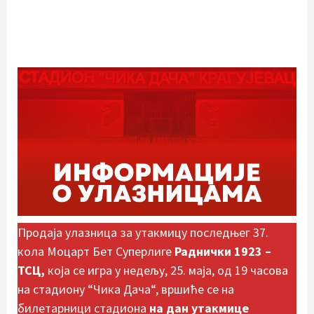
Продаја улазница за утакмицу последњег 37.
кола Моцарт Бет Суперлиге
Раднички 1923 –
ТСЦ,
која се игра у недељу, 25. маја, од 19 часова
на стадиону “Чика Дача“, вршиће се на
билетарници стадиона
на дан утакмице