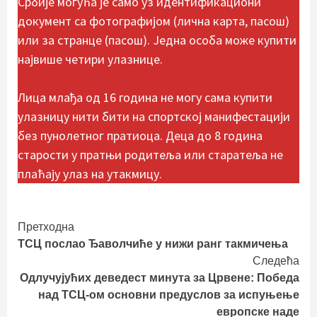
Србије могућа је само уз идентификациони
документ са фотографијом (лична карта, пасош)
или за странце (пасош). Једна особа може купити
највише четири улазнице.
Лица млађа од 16 година не могу сама купити
улазницу нити бити на спортској манифестацији
без пунолетног пратиоца. Деца до 8 година
старости у пратњи родитеља или старатеља не
плаћају улаз на утакмицу.
Continue
Претходна
ТСЦ послао Ђаволчиће у нижи ранг такмичења
Reading
Следећа
Одлучујућих деведест минута за Црвене: Победа
над ТСЦ-ом основни предуслов за испуњење
европске наде