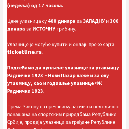
(недеља) од 17 часова.
Цене улазница су
400 динара
за
ЗАПАДНУ
и
300
динара
за
ИСТОЧНУ
трибину.
Улазнице је могуће купити и онлајн преко сајта
𝘁𝗶𝗰𝗸𝗲𝘁𝗹𝗶𝗻𝗲.𝗿𝘀.
Подсећамо да купљене улазнице за утакмицу
Раднички 1923 – Нови Пазар важе и за ову
утакмицу, као и годишње улазнице ФК
Раднички 1923.
Према Закону о спречавању насиља и недоличног
понашања на спортским приредбама Републике
Србије, продаја улазница за грађане Републике