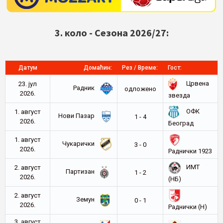
3. коло - Сезона 2026/27:
Датум
Домаћин:
Рез / Време:
Гост:
Црвена
23. јул
Радник
oдложено
2026.
звезда
ОФК
1. август
Нови Пазар
1 - 4
2026.
Београд
1. август
Чукарички
3 - 0
2026.
Раднички 1923
ИМТ
2. август
Партизан
1 - 2
2026.
(НБ)
2. август
Земун
0 - 1
2026.
Раднички (Н)
3. август