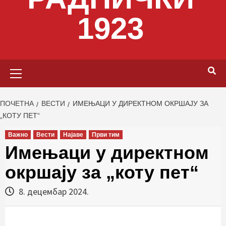
1923
Primary
Menu
ПОЧЕТНА
ВЕСТИ
ИМЕЊАЦИ У ДИРЕКТНОМ ОКРШАЈУ ЗА
„КОТУ ПЕТ“
Важно
Вести
Најаве
Први тим
Имењаци у директном
окршају за „коту пет“
8. децембар 2024.