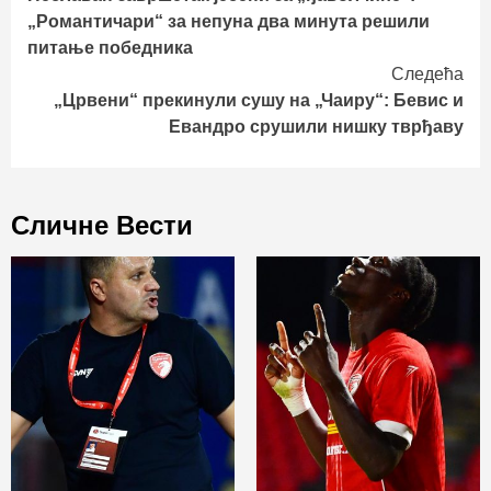
Reading
„Романтичари“ за непуна два минута решили
питање победника
Следећа
„Црвени“ прекинули сушу на „Чаиру“: Бевис и
Евандро срушили нишку тврђаву
Сличне Вести