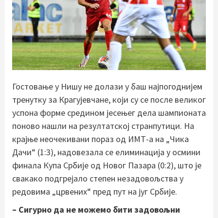
Гостовање у Нишу не долази у баш најпогоднијем
тренутку за Крагујевчане, који су се после великог
успона форме средином јесењег дела шампионата
поново нашли на резултатској странпутици. На
крајње неочекивани пораз од ИМТ-а на „Чика
Дачи“ (1:3), надовезала се елиминација у осмини
финала Купа Србије од Новог Пазара (0:2), што је
свакако подгрејало степен незадовољства у
редовима „црвених“ пред пут на југ Србије.
– Сигурно да не можемо бити задовољни