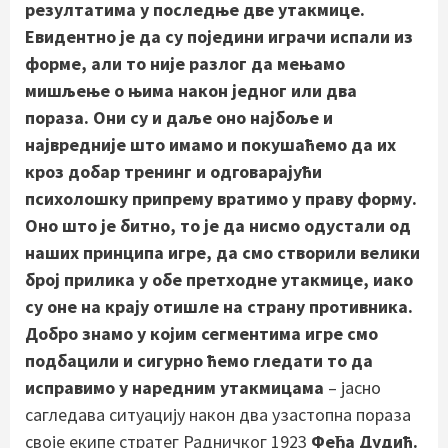
резултатима у последње две утакмице.
Евидентно је да су поједини играчи испали из
форме, али то није разлог да мењамо
мишљење о њима након једног или два
пораза. Они су и даље оно најбоље и
највредније што имамо и покушаћемо да их
кроз добар тренинг и одговарајући
психолошку припрему вратимо у праву форму.
Оно што је битно, то је да нисмо одустали од
наших принципа игре, да смо створили велики
број прилика у обе претходне утакмице, иако
су оне на крају отишле на страну противника.
Добро знамо у којим сегментима игре смо
подбацили и сигурно ћемо гледати то да
исправимо у наредним утакмицама
– јасно
сагледава ситуацију након два узастопна пораза
своје екипе стратег Радничког 1923
Феђа Дудић.