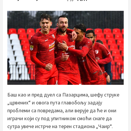
Баш као и пред дуел са Пазарцима, шефу струке
„црвених“ и овога пута главобољу задају
проблеми са повредама, али верује да ће и они
играчи који су под упитником смоћи снаге да
сутра увече истрче на терен стадиона „Чаир“.