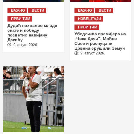
ВАЖНО
ВЕСТИ
ВАЖНО
ВЕСТИ
ПРВИ ТИМ
ИЗВЕШТАЈИ
Дудић похвалио младе
ПРВИ ТИМ
снаге и победу
Убедљива премијера на
посветио навијачу
„Чика Дачи”: Моћни
Дакићу
Сисе и распуцани
9. август 2026.
Црвени срушили Земун
9. август 2026.