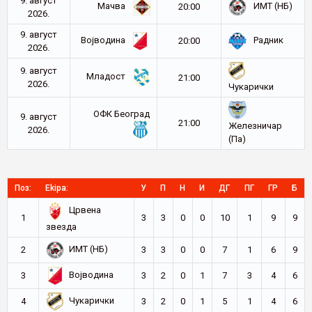
9. август
Мачва
ИМТ (НБ)
20:00
2026.
9. август
Војводина
Радник
20:00
2026.
9. август
Младост
21:00
2026.
Чукарички
ОФК Београд
9. август
21:00
Железничар
2026.
(Па)
Поз:
Ekipa:
У
П
Н
И
ДГ
ПГ
ГР
Б
Црвена
1
3
3
0
0
10
1
9
9
звезда
ИМТ (НБ)
2
3
3
0
0
7
1
6
9
Војводина
3
3
2
0
1
7
3
4
6
Чукарички
4
3
2
0
1
5
1
4
6