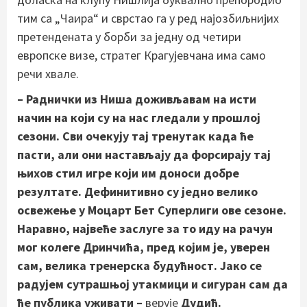
тим са „Чаира“ и сврстао га у ред најозбиљнијих
претендената у борби за једну од четири
европске визе, стратег Крагујевчана има само
речи хвале.
– Раднички из Ниша доживљавам на исти
начин на који су на нас гледали у прошлој
сезони. Сви очекују тај тренутак када ће
пасти, али они настављају да форсирају тај
њихов стил игре који им доноси добре
резултате. Дефинитивно су једно велико
освежење у Моцарт Бет Суперлиги ове сезоне.
Наравно, највеће заслуге за то иду на рачун
мог колеге Дринчића, пред којим је, уверен
сам, велика тренерска будућност. Јако се
радујем сутрашњој утакмици и сигуран сам да
ће публика уживати –
верује
Дудић.