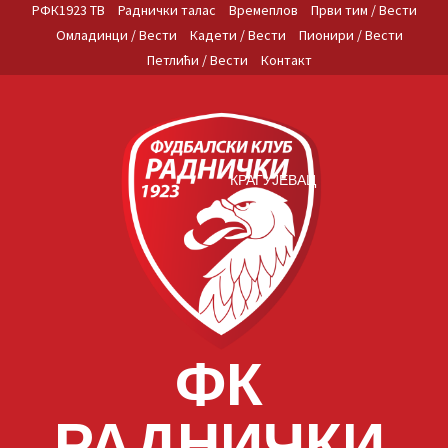
Skip
РФК1923 ТВ
Раднички талас
Времеплов
Први тим / Вести
to
Омладинци / Вести
Кадети / Вести
Пионири / Вести
content
Петлићи / Вести
Контакт
КРАГУЈЕВАЦ
ФК
РАДНИЧКИ