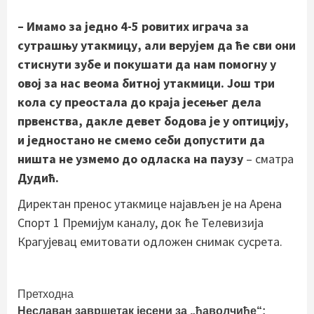
– Имамо за једно 4-5 ровитих играча за
сутрашњу утакмицу, али верујем да ће сви они
стиснути зубе и покушати да нам помогну у
овој за нас веома битној утакмици. Још три
кола су преостала до краја јесењег дела
првенства, дакле девет бодова је у оптицију,
и једностано не смемо себи допустити да
ништа не узмемо
до одласка на паузу
– сматра
Дудић.
Директан пренос утакмице најављен је на Арена
Спорт 1 Премијум каналу, док ће Телевизија
Крагујевац емитовати одложен снимак сусрета.
Continue
Претходна
Неславан завршетак јесени за „ђаволчиће“: