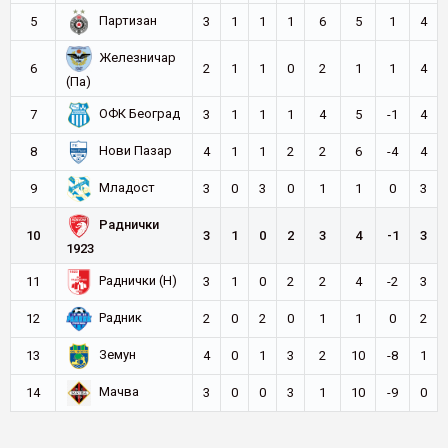
Партизан
5
3
1
1
1
6
5
1
4
Железничар
6
2
1
1
0
2
1
1
4
(Па)
ОФК Београд
7
3
1
1
1
4
5
-1
4
Нови Пазар
8
4
1
1
2
2
6
-4
4
Младост
9
3
0
3
0
1
1
0
3
Раднички
10
3
1
0
2
3
4
-1
3
1923
Раднички (Н)
11
3
1
0
2
2
4
-2
3
Радник
12
2
0
2
0
1
1
0
2
Земун
13
4
0
1
3
2
10
-8
1
Мачва
14
3
0
0
3
1
10
-9
0