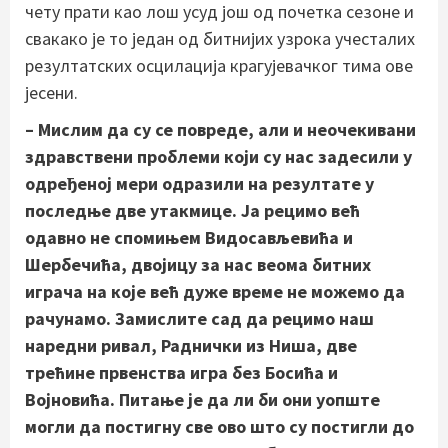
чету прати као лош усуд још од почетка сезоне и
свакако је то један од битнијих узрока учесталих
резултатских осцилација крагујевачког тима ове
јесени.
– Мислим да су се повреде, али и неочекивани
здравствени проблеми који су нас задесили у
одређеној мери одразили на резултате у
последње две утакмице. Ја рецимо већ
одавно не спомињем Видосављевића и
Шербечића, двојицу за нас веома битних
играча на које већ дуже време не можемо да
рачунамо. Замислите сад да рецимо наш
наредни ривал, Раднички из Ниша, две
трећине првенства игра без Босића и
Војновића. Питање је да ли би они уопште
могли да постигну све ово што су постигли до