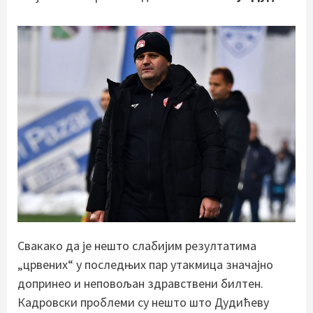
Свакако да је нешто слабијим резултатима
„црвених“ у последњих пар утакмица значајно
допринео и неповољан здравствени билтен.
Кадровски проблеми су нешто што Дудићеву