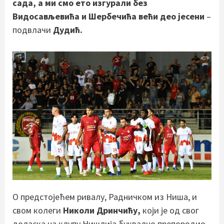
сада, а ми смо ето изгурали без
Видосављевића и Шербечића већи део јесени
–
подвлачи
Дудић.
О предстојећем ривалу, Радничком из Ниша, и
свом колеги
Николи Дринчићу,
који је од свог
доласка на клупу Нишлија буквално препородио