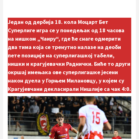
Један од дербија 18. кола Моцарт Бет
Суперлиге игра се у понедељак од 18 часова
на нишком „Чаиру“, где ће снаге одмерити
два тима која се тренутно налазе на деоби
пете позиције на суперлигашкој табели,
нишки и крагујевачки Раднички. Биће то други
окршај имењака ове суперлигашке јесени
након дуела у Горњем Милановцу, у којем су
Крагујевчани декласирали Нишлије са чак 4:0.