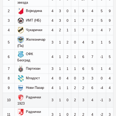
звезда
Војводина
2
4
3
0
1
9
4
5
9
ИМТ (НБ)
3
4
3
0
1
7
2
5
9
Чукарички
4
4
2
1
1
7
3
4
7
Железничар
5
3
1
2
0
4
3
1
5
(Па)
ОФК
6
4
1
2
1
6
7
-1
5
Београд
Партизан
7
3
1
1
1
6
5
1
4
Младост
8
4
0
4
0
3
3
0
4
Нови Пазар
9
4
1
1
2
2
6
-4
4
Раднички
10
3
1
0
2
3
4
-1
3
1923
Раднички
11
3
1
0
2
2
4
-2
3