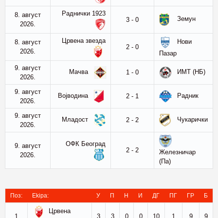
Раднички 1923
8. август
Земун
3 - 0
2026.
Црвена звезда
Нови
8. август
2 - 0
2026.
Пазар
9. август
Мачва
ИМТ (НБ)
1 - 0
2026.
9. август
Војводина
Радник
2 - 1
2026.
9. август
Младост
Чукарички
2 - 2
2026.
ОФК Београд
9. август
2 - 2
Железничар
2026.
(Па)
Поз:
Ekipa:
У
П
Н
И
ДГ
ПГ
ГР
Б
Црвена
1
3
3
0
0
10
1
9
9