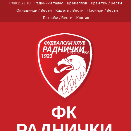
Skip
РФК1923 ТВ
Раднички талас
Времеплов
Први тим / Вести
to
Омладинци / Вести
Кадети / Вести
Пионири / Вести
content
Петлићи / Вести
Контакт
КРАГУЈЕВАЦ
ФК
РАДНИЧКИ