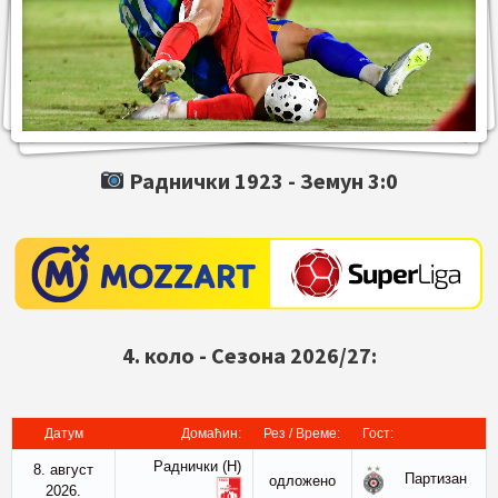
Раднички 1923 -
Земун
3:0
4. коло - Сезона 2026/27:
Датум
Домаћин:
Рез / Време:
Гост:
Раднички (Н)
8. август
Партизан
oдложено
2026.