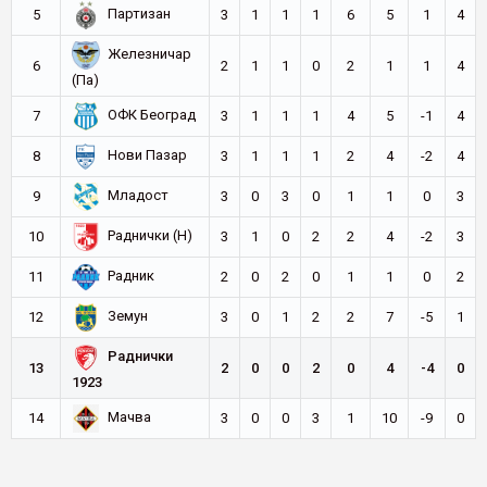
Партизан
5
3
1
1
1
6
5
1
4
Железничар
6
2
1
1
0
2
1
1
4
(Па)
ОФК Београд
7
3
1
1
1
4
5
-1
4
Нови Пазар
8
3
1
1
1
2
4
-2
4
Младост
9
3
0
3
0
1
1
0
3
Раднички (Н)
10
3
1
0
2
2
4
-2
3
Радник
11
2
0
2
0
1
1
0
2
Земун
12
3
0
1
2
2
7
-5
1
Раднички
13
2
0
0
2
0
4
-4
0
1923
Мачва
14
3
0
0
3
1
10
-9
0