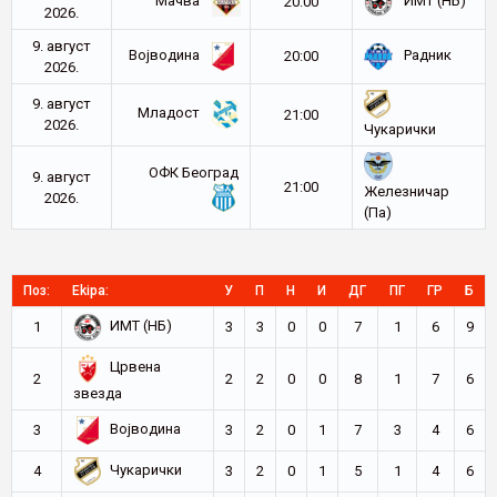
Мачва
ИМТ (НБ)
20:00
2026.
9. август
Војводина
Радник
20:00
2026.
9. август
Младост
21:00
2026.
Чукарички
ОФК Београд
9. август
21:00
Железничар
2026.
(Па)
Поз:
Ekipa:
У
П
Н
И
ДГ
ПГ
ГР
Б
ИМТ (НБ)
1
3
3
0
0
7
1
6
9
Црвена
2
2
2
0
0
8
1
7
6
звезда
Војводина
3
3
2
0
1
7
3
4
6
Чукарички
4
3
2
0
1
5
1
4
6