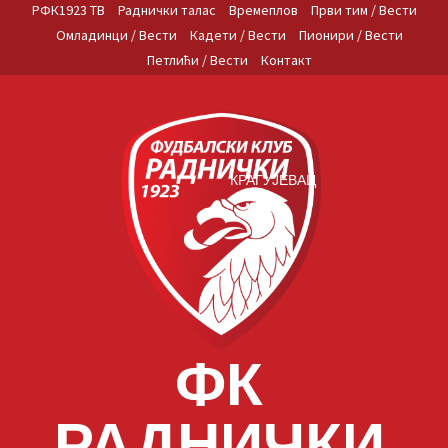
Skip
РФК1923 ТВ
Раднички талас
Времеплов
Први тим / Вести
to
Омладинци / Вести
Кадети / Вести
Пионири / Вести
content
Петлићи / Вести
Контакт
КРАГУЈЕВАЦ
ФК
РАДНИЧКИ