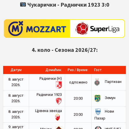
Чукарички -
Раднички 1923
3:0
4. коло - Сезона 2026/27:
Датум
Домаћин:
Рез / Време:
Гост:
Раднички (Н)
8. август
Партизан
oдложено
2026.
Раднички 1923
8. август
Земун
20:00
2026.
Црвена звезда
Нови
8. август
20:00
2026.
Пазар
9. август