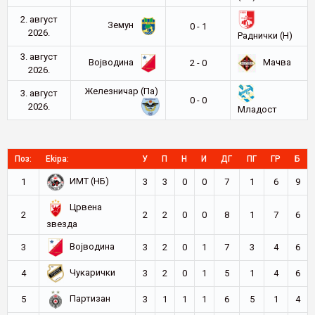
2. август
Земун
0 - 1
2026.
Раднички (Н)
3. август
Војводина
Мачва
2 - 0
2026.
Железничар (Па)
3. август
0 - 0
2026.
Младост
Поз:
Ekipa:
У
П
Н
И
ДГ
ПГ
ГР
Б
ИМТ (НБ)
1
3
3
0
0
7
1
6
9
Црвена
2
2
2
0
0
8
1
7
6
звезда
Војводина
3
3
2
0
1
7
3
4
6
Чукарички
4
3
2
0
1
5
1
4
6
Партизан
5
3
1
1
1
6
5
1
4