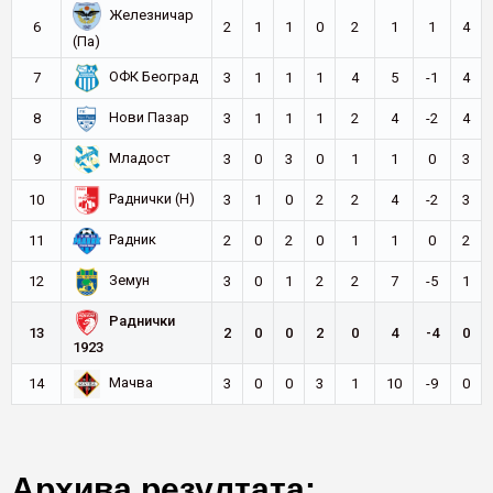
Железничар
6
2
1
1
0
2
1
1
4
(Па)
ОФК Београд
7
3
1
1
1
4
5
-1
4
Нови Пазар
8
3
1
1
1
2
4
-2
4
Младост
9
3
0
3
0
1
1
0
3
Раднички (Н)
10
3
1
0
2
2
4
-2
3
Радник
11
2
0
2
0
1
1
0
2
Земун
12
3
0
1
2
2
7
-5
1
Раднички
13
2
0
0
2
0
4
-4
0
1923
Мачва
14
3
0
0
3
1
10
-9
0
Архива резултата: