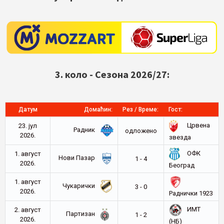
3. коло - Сезона 2026/27:
Датум
Домаћин:
Рез / Време:
Гост:
Црвена
23. јул
Радник
oдложено
2026.
звезда
ОФК
1. август
Нови Пазар
1 - 4
2026.
Београд
1. август
Чукарички
3 - 0
2026.
Раднички 1923
ИМТ
2. август
Партизан
1 - 2
2026.
(НБ)