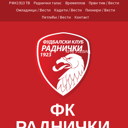
Skip
РФК1923 ТВ
Раднички талас
Времеплов
Први тим / Вести
to
Омладинци / Вести
Кадети / Вести
Пионири / Вести
content
Петлићи / Вести
Контакт
КРАГУЈЕВАЦ
ФК
РАДНИЧКИ