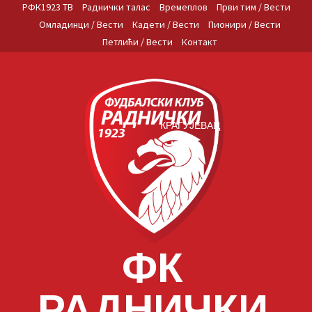
Skip
РФК1923 ТВ
Раднички талас
Времеплов
Први тим / Вести
to
Омладинци / Вести
Кадети / Вести
Пионири / Вести
content
Петлићи / Вести
Контакт
КРАГУЈЕВАЦ
ФК
РАДНИЧКИ