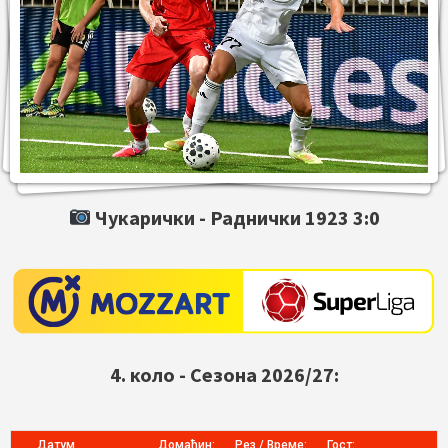
Чукарички -
Раднички 1923
3:0
4. коло - Сезона 2026/27:
Датум
Домаћин:
Рез / Време:
Гост: