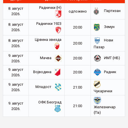
Раднички (Н)
8. август
Партизан
oдложено
2026.
Раднички 1923
8. август
Земун
20:00
2026.
Црвена звезда
Нови
8. август
20:00
2026.
Пазар
9. август
Мачва
ИМТ (НБ)
20:00
2026.
9. август
Војводина
Радник
20:00
2026.
9. август
Младост
21:00
2026.
Чукарички
ОФК Београд
9. август
21:00
Железничар
2026.
(Па)