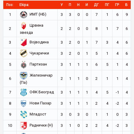
Поз:
Ekipa:
У
П
Н
И
ДГ
ПГ
ГР
Б
ИМТ (НБ)
1
3
3
0
0
7
1
6
9
Црвена
2
2
2
0
0
8
1
7
6
звезда
Војводина
3
3
2
0
1
7
3
4
6
Чукарички
4
3
2
0
1
5
1
4
6
Партизан
5
3
1
1
1
6
5
1
4
Железничар
6
2
1
1
0
2
1
1
4
(Па)
ОФК Београд
7
3
1
1
1
4
5
-1
4
Нови Пазар
8
3
1
1
1
2
4
-2
4
Младост
9
3
0
3
0
1
1
0
3
Раднички (Н)
10
3
1
0
2
2
4
-2
3