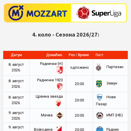
4. коло - Сезона 2026/27:
Датум
Домаћин:
Рез / Време:
Гост:
Раднички (Н)
8. август
Партизан
oдложено
2026.
Раднички 1923
8. август
Земун
20:00
2026.
Црвена звезда
Нови
8. август
20:00
2026.
Пазар
9. август
Мачва
ИМТ (НБ)
20:00
2026.
9. август
Војводина
Радник
20:00