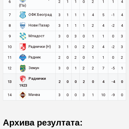
6
2
1
1
0
2
1
1
4
(Па)
ОФК Београд
7
3
1
1
1
4
5
-1
4
Нови Пазар
8
3
1
1
1
2
4
-2
4
Младост
9
3
0
3
0
1
1
0
3
Раднички (Н)
10
3
1
0
2
2
4
-2
3
Радник
11
2
0
2
0
1
1
0
2
Земун
12
3
0
1
2
2
7
-5
1
Раднички
13
2
0
0
2
0
4
-4
0
1923
Мачва
14
3
0
0
3
1
10
-9
0
Архива резултата: