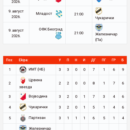
2026.
9. август
Младост
21:00
2026.
Чукарички
ОФК Београд
9. август
21:00
Железничар
2026.
(Па)
Поз:
Ekipa:
У
П
Н
И
ДГ
ПГ
ГР
Б
ИМТ (НБ)
1
3
3
0
0
7
1
6
9
Црвена
2
2
2
0
0
8
1
7
6
звезда
Војводина
3
3
2
0
1
7
3
4
6
Чукарички
4
3
2
0
1
5
1
4
6
Партизан
5
3
1
1
1
6
5
1
4
Железничар