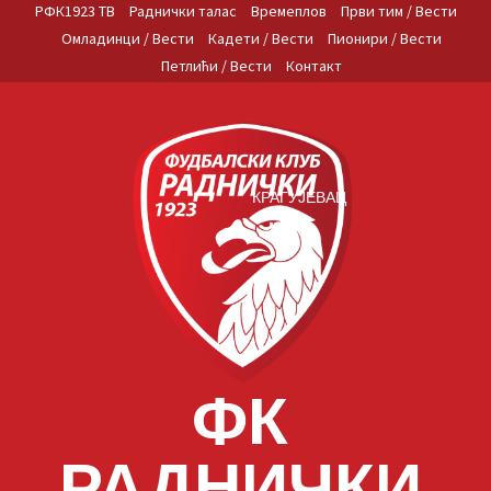
Skip
РФК1923 ТВ
Раднички талас
Времеплов
Први тим / Вести
to
Омладинци / Вести
Кадети / Вести
Пионири / Вести
content
Петлићи / Вести
Контакт
КРАГУЈЕВАЦ
ФК
РАДНИЧКИ