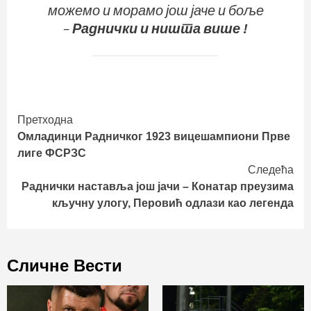
можемо и морамо још јаче и боље
–
Раднички и ништа више !
Continue
Претходна
Омладинци Радничког 1923 вицешампиони Прве
Reading
лиге ФСРЗС
Следећа
Раднички наставља још јачи – Конатар преузима
кључну улогу, Перовић одлази као легенда
Сличне Вести