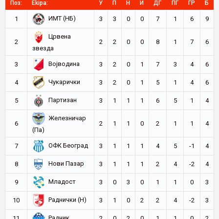
Поз:
Ekipa:
У
П
Н
И
ДГ
ПГ
ГР
Б
ИМТ (НБ)
1
3
3
0
0
7
1
6
9
Црвена
2
2
2
0
0
8
1
7
6
звезда
Војводина
3
3
2
0
1
7
3
4
6
Чукарички
4
3
2
0
1
5
1
4
6
Партизан
5
3
1
1
1
6
5
1
4
Железничар
6
2
1
1
0
2
1
1
4
(Па)
ОФК Београд
7
3
1
1
1
4
5
-1
4
Нови Пазар
8
3
1
1
1
2
4
-2
4
Младост
9
3
0
3
0
1
1
0
3
Раднички (Н)
10
3
1
0
2
2
4
-2
3
Радник
11
2
0
2
0
1
1
0
2