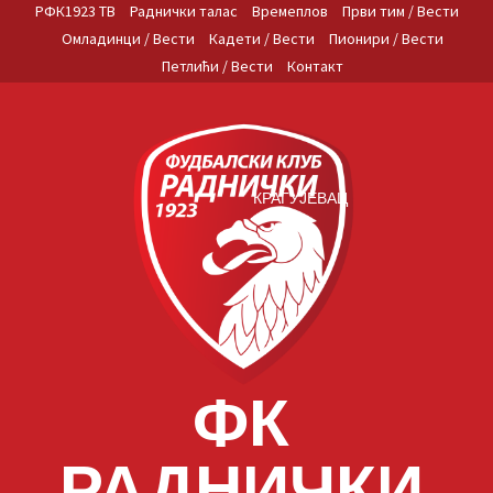
Skip
РФК1923 ТВ
Раднички талас
Времеплов
Први тим / Вести
to
Омладинци / Вести
Кадети / Вести
Пионири / Вести
content
Петлићи / Вести
Контакт
КРАГУЈЕВАЦ
ФК
РАДНИЧКИ