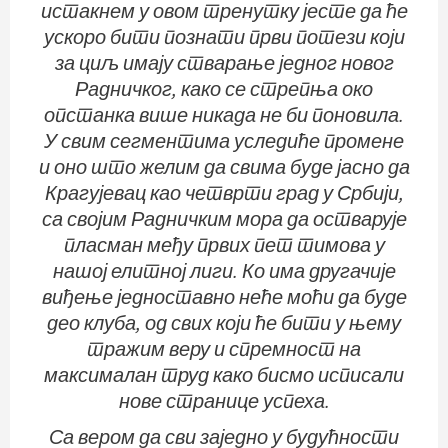
истакнем у овом тренутку јесте да ће
ускоро бити познати први потези који
за циљ имају стварање једног новог
Радничког, како се стрепња око
опстанка више никада не би поновила.
У свим сегментима уследиће промене
и оно што желим да свима буде јасно да
Крагујевац као четврти град у Србији,
са својим Радничким мора да остварује
пласман међу првих пет тимова у
нашој елитној лиги. Ко има другачије
виђење једноставно неће моћи да буде
део клуба, од свих који ће бити у њему
тражим веру и спремност на
максималан труд како бисмо исписали
нове странице успеха.
Са вером да сви заједно у будућности