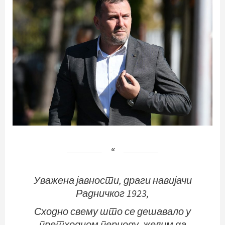
Уважена јавности, драги навијачи
Радничког 1923,
Сходно свему што се дешавало у
претходном периоду, желим да