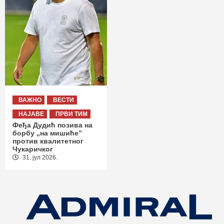
ВАЖНО
ВЕСТИ
НАЈАВЕ
ПРВИ ТИМ
Феђа Дудић позива на
борбу „на мишиће”
против квалитетног
Чукаричког
31. јул 2026.