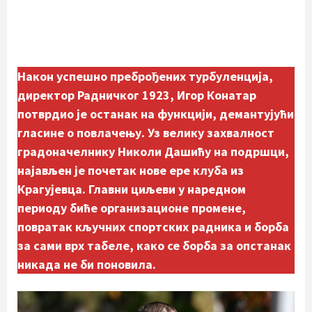
Након успешно преброђених турбуленција,
директор Радничког 1923, Игор Конатар
потврдио је останак на функцији, демантујући
гласине о повлачењу. Уз велику захвалност
градоначелнику Николи Дашићу на подршци,
најављен је почетак нове ере клуба из
Крагујевца. Главни циљеви у наредном
периоду биће организационе промене,
повратак кључних спортских радника и борба
за сами врх табеле, како се борба за опстанак
никада не би поновила.