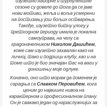
изузетно напорне и турбулентне
сезоне су довеле до тога да се јаве
нови мотиви, жеља и воља усмерени
на постизању још бољих остварења.
Такође, изузетно битну улогу у
претходном периоду имала је локална
самоуправа, на челу са
градоначелником
Николом Дашићем
,
коме сам изузетно захвалан како на
личној, тако и подршци клубу, као и на
томе што је био значајан тас на ваги у
доношењу моје одлуке.
Коначно, оно што морам да поменем је
сарадња са
Славком Перовићем
, кога
ценим до највишег нивоа на
карактерном и професионалном плану.
Он је свакако један од најзаслужнијих за