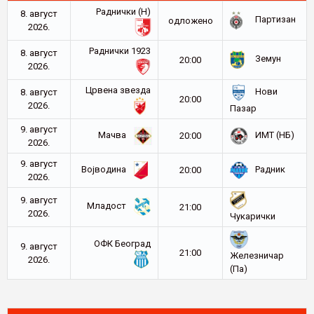
Раднички (Н)
8. август
Партизан
oдложено
2026.
Раднички 1923
8. август
Земун
20:00
2026.
Црвена звезда
Нови
8. август
20:00
2026.
Пазар
9. август
Мачва
ИМТ (НБ)
20:00
2026.
9. август
Војводина
Радник
20:00
2026.
9. август
Младост
21:00
2026.
Чукарички
ОФК Београд
9. август
21:00
Железничар
2026.
(Па)