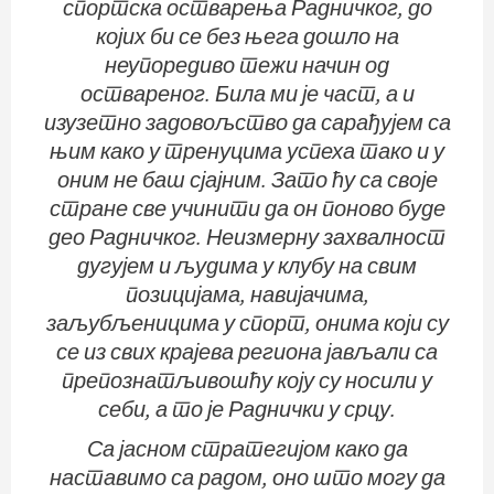
спортска остварења Радничког, до
којих би се без њега дошло на
неупоредиво тежи начин од
оствареног. Била ми је част, а и
изузетно задовољство да сарађујем са
њим како у тренуцима успеха тако и у
оним не баш сјајним. Зато ћу са своје
стране све учинити да он поново буде
део Радничког. Неизмерну захвалност
дугујем и људима у клубу на свим
позицијама, навијачима,
заљубљеницима у спорт, онима који су
се из свих крајева региона јављали са
препознатљивошћу коју су носили у
себи, а то је Раднички у срцу.
Са јасном стратегијом како да
наставимо са радом, оно што могу да