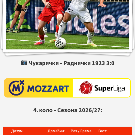
Чукарички -
Раднички 1923
3:0
4. коло - Сезона 2026/27:
Датум
Домаћин:
Рез / Време:
Гост: