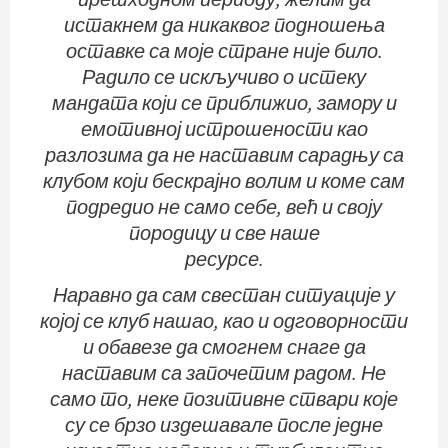
истакнем да никаквог подношења
оставке са моје стране није било.
Радило се искључиво о истеку
мандата који се приближио, замору и
емотивној истрошености као
разлозима да не наставим сарадњу са
клубом који бескрајно волим и коме сам
подредио не само себе, већ и своју
породицу и све наше
ресурсе.
Наравно да сам свестан ситуације у
којој се клуб нашао, као и одговорности
и обавезе да смогнем снаге да
наставим са започетим радом. Не
само то, неке позитивне ствари које
су се брзо издешавале после једне