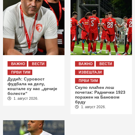
ВАЖНО
ВЕСТИ
ВАЖНО
ВЕСТИ
ПРВИ ТИМ
ИЗВЕШТАЈИ
Дудић: Суровост
ПРВИ ТИМ
фудбала на делу,
Скупо плаћен лош
коштале су нас „дечије
почетак: Раднички 1923
болести“
поражен на Бановом
1. август 2026.
брду
1. август 2026.