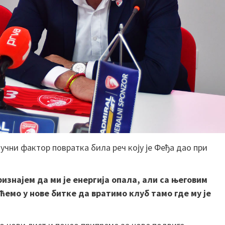
учни фактор повратка била реч коју је Феђа дао при
.
изнајем да ми је енергија опала, али са његовим
ћемо у нове битке да вратимо клуб тамо где му је