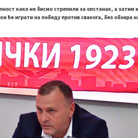
лност како не бисмо стрепили за опстанак, а затим 
ки ће играти на победу против свакога, без обзира н