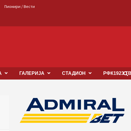
Пионири / Вести
А
ГАЛЕРИЈА
СТАДИОН
РФК1923 Т