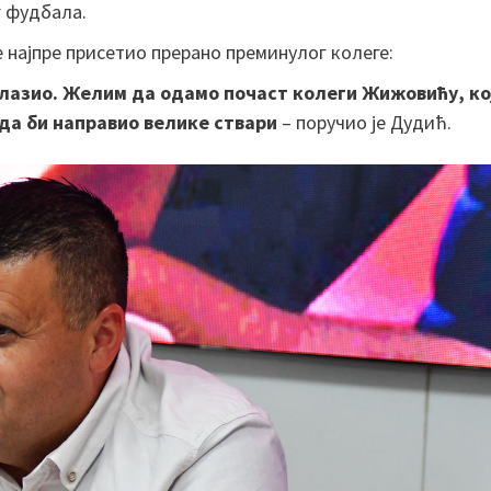
г фудбала.
 најпре присетио прерано преминулог колеге:
одлазио. Желим да одамо почаст колеги Жижовићу, ко
м да би направио велике ствари
– поручио је Дудић.