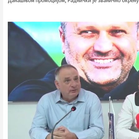
Данашњом промоцијом, Раднички је званично окренуо