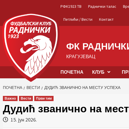
Skip
РФК1923 ТВ
Раднички талас
Вр
to
content
Петлићи / Вести
Контакт
ФК РАДНИЧКИ
КРАГУЈЕВАЦ
ПОЧЕТНА
КЛУБ
ПР
ПОЧЕТНА
ВЕСТИ
ДУДИЋ ЗВАНИЧНО НА МЕСТУ УСПЕХА
Важно
Вести
Први тим
Дудић званично на мест
15. јун 2026.