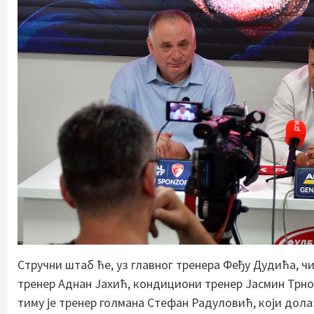
Стручни штаб ће, уз главног тренера Феђу Дудића, 
тренер Аднан Јахић, кондициони тренер Јасмин Трн
тиму је тренер голмана Стефан Радуловић, који дола