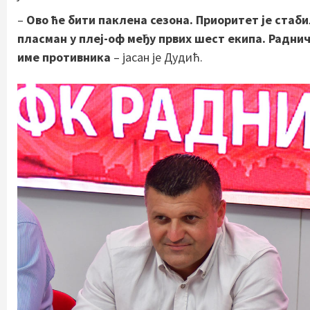
–
Ово ће бити паклена сезона. Приоритет је стаби
пласман у плеј-оф међу првих шест екипа. Раднич
име противника
– јасан је Дудић.