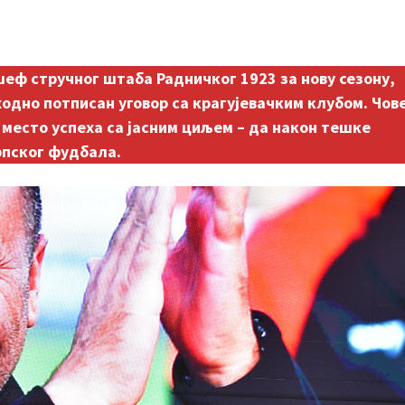
еф стручног штаба Радничког 1923 за нову сезону,
одно потписан уговор са крагујевачким клубом. Чов
на место успеха са јасним циљем – да након тешке
рпског фудбала.