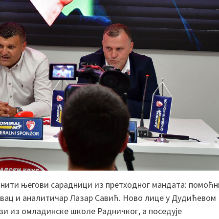
чинити његови сарадници из претходног мандата: помоћн
овац и аналитичар Лазар Савић. Ново лице у Дудићевом
зи из омладинске школе Радничког, а поседује