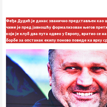
Феђа Дудић је данас званично представљен као ш
чиме је пред јавношћу формализован његов претх
који је клуб два пута одвео у Европу, вратио се 
борбе за опстанак екипу поново поведе ка врху с