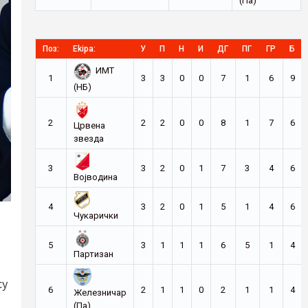
(Па)
Поз:
Ekipa:
У
П
Н
И
ДГ
ПГ
ГР
Б
ИМТ
1
3
3
0
0
7
1
6
9
(НБ)
2
2
2
0
0
8
1
7
6
Црвена
звезда
3
3
2
0
1
7
3
4
6
Војводина
4
3
2
0
1
5
1
4
6
Чукарички
5
3
1
1
1
6
5
1
4
Партизан
су
6
2
1
1
0
2
1
1
4
Железничар
(Па)