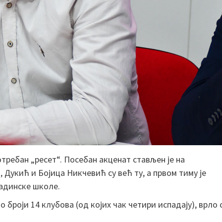
отребан „ресет“. Посебан акценат стављен је на
 Дукић и Бојица Никчевић су већ ту, а првом тиму је
ладинске школе.
 броји 14 клубова (од којих чак четири испадају), врло 