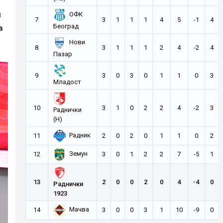
и
ОФК
7
3
1
1
1
4
5
-1
4
а
Београд
Нови
8
3
1
1
1
2
4
-2
4
Пазар
9
3
0
3
0
1
1
0
3
Младост
10
3
1
0
2
2
4
-2
3
Раднички
(Н)
Радник
11
2
0
2
0
1
1
0
2
Земун
12
3
0
1
2
2
7
-5
1
13
2
0
0
2
0
4
-4
0
Раднички
1923
Мачва
14
3
0
0
3
1
10
-9
0