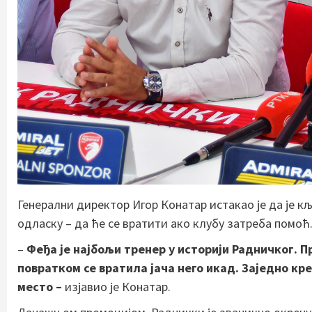
Генерални директор Игор Конатар истакао је да је кљ
одласку – да ће се вратити ако клубу затреба помоћ
–
Феђа је најбољи тренер у историји Радничког. Пр
повратком се вратила јача него икад. Заједно кре
место –
изјавио је Конатар.