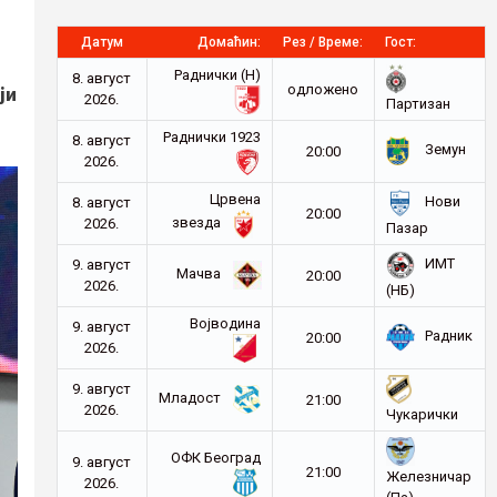
Датум
Домаћин:
Рез / Време:
Гост:
Раднички (Н)
8. август
ји
oдложено
2026.
Партизан
Раднички 1923
8. август
Земун
20:00
2026.
Црвена
Нови
8. август
20:00
звезда
2026.
Пазар
ИМТ
9. август
Мачва
20:00
2026.
(НБ)
Војводина
9. август
Радник
20:00
2026.
9. август
Младост
21:00
2026.
Чукарички
ОФК Београд
9. август
21:00
Железничар
2026.