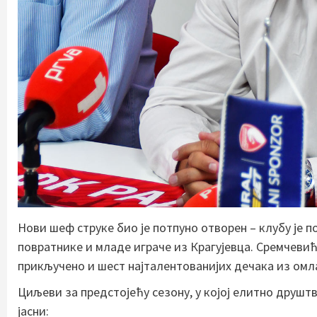
Нови шеф струке био је потпуно отворен – клубу је п
повратнике и младе играче из Крагујевца. Сремчевић,
прикључено и шест најталентованијих дечака из ом
Циљеви за предстојећу сезону, у којој елитно друштво
јасни: