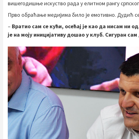
вишегодишње искуство рада у елитном рангу српско
Прво обраћање медијима било је емотивно. Дудић се
–
Вратио сам се кући, осећај је као да нисам ни 
је на моју иницијативу дошао у клуб. Сигуран са