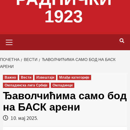
1923
Primary
Menu
ПОЧЕТНА
ВЕСТИ
ЂАВОЛЧИЋИМА САМО БОД НА БАСК
АРЕНИ
Важно
Вести
Извештаји
Млађе категорије
Омладинска лига Србије
Омладинци
Ђаволчићима само бод
на БАСК арени
10. мај 2025.