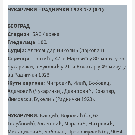
ЧУКАРИЧКИ – РАДНИЧКИ 1923 2:2 (0:1)
БЕОГРАД
Стадион:
БАСК арена.
Гледалаца:
100.
Судија:
Александар Николић (Лајковац).
Стрелци:
Пантић у 47. и Маравић у 80. минуту за
Чукарички, а Букелић у 21. и Конатар у 49. минуту
за Раднички 1923.
Жути картони:
Митровић, Илић, Бобовац,
Адамовић (Чукарички), Давидовић, Конатар,
Димовски, Букелић (Раднички 1923).
ЧУКАРИЧКИ:
Кандић, Војновић (од 62.
Голубовић), Адамовић, Маравић, Митровић,
Миладиновић, Бобовац, Прокопијевић (од 90+4