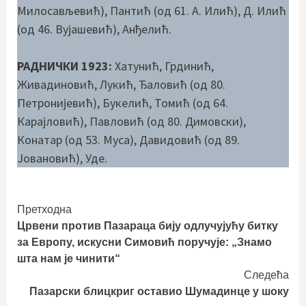
Милосављевић), Пантић (од 61. А. Илић), Д. Илић
(од 46. Вујашевић), Анђелић.
РАДНИЧКИ 1923:
Хатунић, Грдинић,
Живадиновић, Лукић, Ђаловић (од 80.
Петронијевић), Букелић, Томић (од 64.
Карајловић), Павловић (од 80. Димовски),
Конатар (од 53. Муса), Давидовић (од 89.
Јовановић), Уде.
Continue
Претходна
Црвени против Пазараца бију одлучујућу битку
Reading
за Европу, искусни Симовић поручује: „Знамо
шта нам је чинити“
Следећа
Пазарски блицкриг оставио Шумадинце у шоку