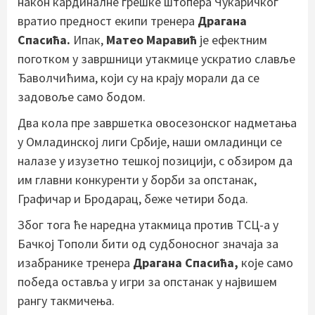
након кардиналне грешке штопера Чукаричког
вратио предност екипи тренера
Драгана
Спасића.
Ипак,
Матео Маравић
је ефектним
поготком у завршници утакмице ускратио славље
Ђаволчићима, који су на крају морали да се
задовоље само бодом.
Два кола пре завршетка овосезонског надметања
у Омладинској лиги Србије, наши омладинци се
налазе у изузетно тешкој позицији, с обзиром да
им главни конкуренти у борби за опстанак,
Графичар и Бродарац, беже четири бода.
Због тога ће наредна утакмица против ТСЦ-а у
Бачкој Тополи бити од судбоносног значаја за
изабранике тренера
Драгана Спасића,
које само
победа оставља у игри за опстанак у највишем
рангу такмичења.