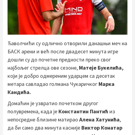
Ђаволчићи су одлично отворили данашњи меч на
БАСК арени и већ после двадесет минута игре
дошли су до почетне предности преко свог
најбољег стрелца ове сезоне,
Матеје Букелића,
који је добро одмереним ударцем са десетак
метара савладао голмана Чукаричког
Марка
Кандића.
Домаћин је узвратио почетком другог
полувремена, када је
Константин Пантић
из
непосредне близине матирао
Алена Хатунића
,
да би само два минута касније
Виктор Конатар