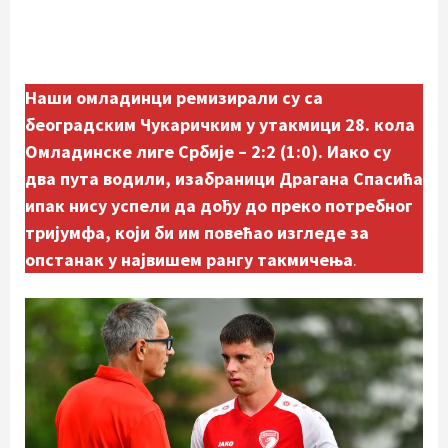
Наши омладинци ремизирали су са
београдским Чукаричким у утакмици 28. кола
Омладинске лиге Србије – 2:2 (1:0). Иако су
два пута водили, изабраници Драгана Спасића
ипак нису успели да дођу до преко потребног
тријумфа, који би им повећао изгледе за
опстанак у највишем рангу такмичења
.