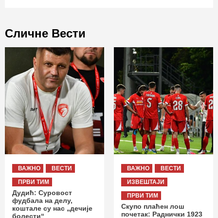
Сличне Вести
ВАЖНО
ВЕСТИ
ВАЖНО
ВЕСТИ
ПРВИ ТИМ
ИЗВЕШТАЈИ
Дудић: Суровост
ПРВИ ТИМ
фудбала на делу,
Скупо плаћен лош
коштале су нас „дечије
почетак: Раднички 1923
болести“