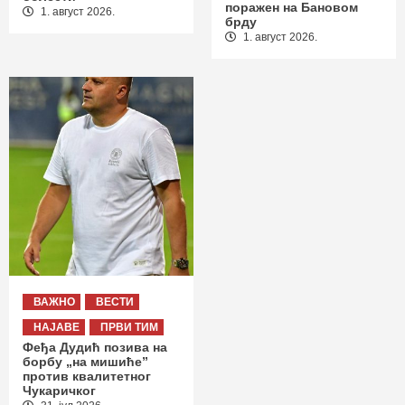
поражен на Бановом
1. август 2026.
брду
1. август 2026.
ВАЖНО
ВЕСТИ
НАЈАВЕ
ПРВИ ТИМ
Феђа Дудић позива на
борбу „на мишиће”
против квалитетног
Чукаричког