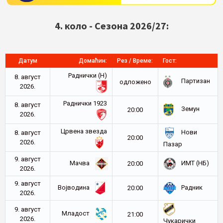
4. коло - Сезона 2026/27:
Датум
Домаћин:
Рез / Време:
Гост:
Раднички (Н)
8. август
Партизан
oдложено
2026.
Раднички 1923
8. август
Земун
20:00
2026.
Црвена звезда
Нови
8. август
20:00
2026.
Пазар
9. август
Мачва
ИМТ (НБ)
20:00
2026.
9. август
Војводина
Радник
20:00
2026.
9. август
Младост
21:00
2026.
Чукарички