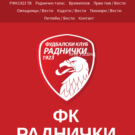
Skip
РФК1923 ТВ
Раднички талас
Времеплов
Први тим / Вести
to
Омладинци / Вести
Кадети / Вести
Пионири / Вести
content
Петлићи / Вести
Контакт
КРАГУЈЕВАЦ
ФК
РАДНИЧКИ