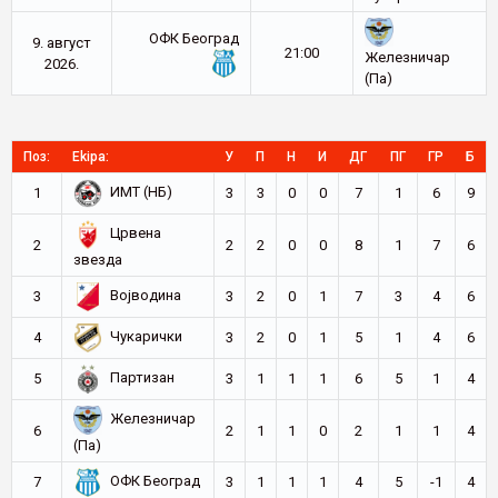
ОФК Београд
9. август
21:00
Железничар
2026.
(Па)
Поз:
Ekipa:
У
П
Н
И
ДГ
ПГ
ГР
Б
ИМТ (НБ)
1
3
3
0
0
7
1
6
9
Црвена
2
2
2
0
0
8
1
7
6
звезда
Војводина
3
3
2
0
1
7
3
4
6
Чукарички
4
3
2
0
1
5
1
4
6
Партизан
5
3
1
1
1
6
5
1
4
Железничар
6
2
1
1
0
2
1
1
4
(Па)
ОФК Београд
7
3
1
1
1
4
5
-1
4