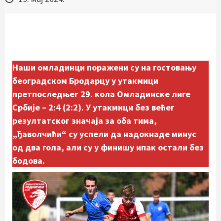
Наши омладинци поражени су на гостовању
београдском Бродарцу у утакмици
претпоследњег 29. кола Омладинске лиге
Србије – 2:4 (2:2). У утакмици без већег
резултатског значаја за оба тима,
„ђаволчићи“ су успели да надокнаде минус
од два гола, али су у финишу ипак остали без
бодова.