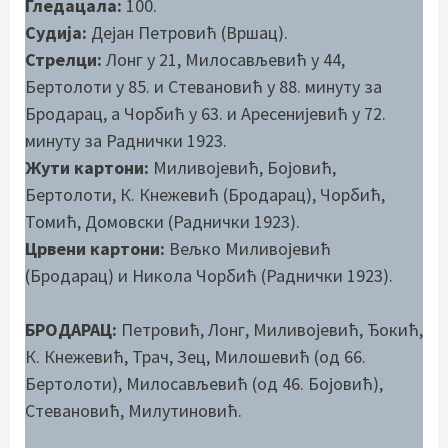
Гледацала:
100.
Судија:
Дејан Петровић (Вршац).
Стрелци:
Лонг у 21, Милосављевић у 44,
Бертолоти у 85. и Стевановић у 88. минуту за
Бродарац, а Чорбић у 63. и Аресенијевић у 72.
минуту за Раднички 1923.
Жути картони:
Миливојевић, Бојовић,
Бертолоти, К. Кнежевић (Бродарац), Чорбић,
Томић, Домовски (Раднички 1923).
Црвени картони:
Вељко Миливојевић
(Бродарац) и Никола Чорбић (Раднички 1923).
БРОДАРАЦ:
Петровић, Лонг, Миливојевић, Ђокић,
К. Кнежевић, Трач, Зец, Милошевић (од 66.
Бертолоти), Милосављевић (од 46. Бојовић),
Стевановић, Милутиновић.