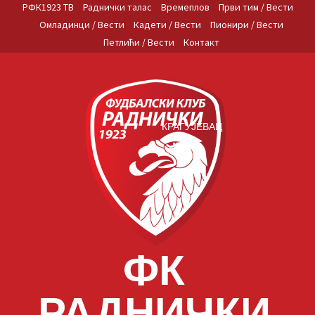
Skip
РФК1923 ТВ
Раднички талас
Времеплов
Први тим / Вести
to
Омладинци / Вести
Кадети / Вести
Пионири / Вести
content
Петлићи / Вести
Контакт
КРАГУЈЕВАЦ
ФК
РАДНИЧКИ