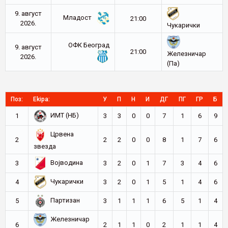
9. август
Младост
21:00
2026.
Чукарички
ОФК Београд
9. август
21:00
Железничар
2026.
(Па)
Поз:
Ekipa:
У
П
Н
И
ДГ
ПГ
ГР
Б
ИМТ (НБ)
1
3
3
0
0
7
1
6
9
Црвена
2
2
2
0
0
8
1
7
6
звезда
Војводина
3
3
2
0
1
7
3
4
6
Чукарички
4
3
2
0
1
5
1
4
6
Партизан
5
3
1
1
1
6
5
1
4
Железничар
6
2
1
1
0
2
1
1
4