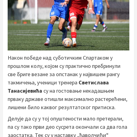
Након победе над суботичким Спартаком у
прошлом колу, којом су практично пребринули
све бриге везане за опстанак у највишем рангу
такмичења, ученици тренера
Светислава
Танасијевића
су на гостовање некадашњем
прваку државе отишли максимално растерећени,
лишени било каквог резултатског притиска.
Делује да су у тој опуштености мало претерали,
па су тако први део сусрета окончали са два гола
заостатка. Тек су у наставку „ђаволчићи“