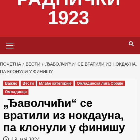
1923
Primary
Menu
ПОЧЕТНА
ВЕСТИ
„ЂАВОЛЧИЋИ“ СЕ ВРАТИЛИ ИЗ НОКДАУНА,
ПА КЛОНУЛИ У ФИНИШУ
Важно
Вести
Млађе категорије
Омладинска лига Србије
Омладинци
„Ђаволчићи“ се
вратили из нокдауна,
па клонули у финишу
19. мај 2024.