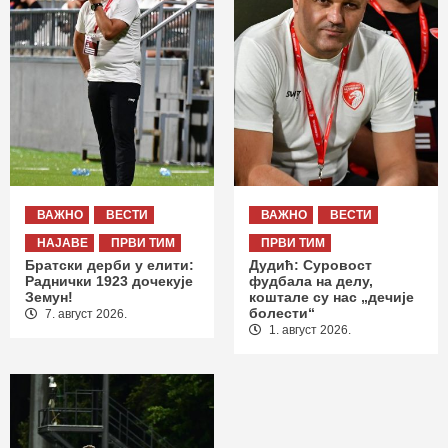
ВАЖНО
ВЕСТИ
ВАЖНО
ВЕСТИ
НАЈАВЕ
ПРВИ ТИМ
ПРВИ ТИМ
Братски дерби у елити:
Дудић: Суровост
Раднички 1923 дочекује
фудбала на делу,
Земун!
коштале су нас „дечије
болести“
7. август 2026.
1. август 2026.