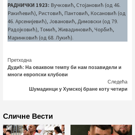
РАДНИЧКИ 1923:
Вучковић, Стојановић (од 46.
Ракићевић), Ристовић, Пантовић, Косановић (од
46. Арсенијевић), Јовановић, Димовски (од 79.
Радојковић), Томић, Живадиновић, Чорбић,
Маринковић (од 68. Лукић).
Continue
Претходна
Дудић: На оваквом темпу би нам позавидели и
Reading
многи европски клубови
Следећа
Шумадинци у Хумској бране коту четири
Сличне Вести