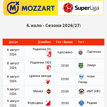
4. коло - Сезона 2026/27:
Датум
Домаћин:
Рез / Време:
Гост:
Раднички (Н)
8. август
Партизан
oдложено
2026.
Раднички 1923
8. август
Земун
20:00
2026.
Црвена звезда
Нови
8. август
20:00
2026.
Пазар
9. август
Мачва
ИМТ (НБ)
20:00
2026.
9. август
Војводина
Радник
20:00
2026.