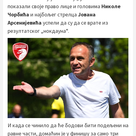
показали своје право лице и головима
Николе
Чорбића
и најбољег стрелца
Јована
Арсенијевића
успели да су да се врате из
резултатског „нокдауна“.
И када се чинило да ће бодови бити подељени на
равне части, домаћин је у финишу за само три