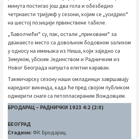
минута постигао још два гола и обезбедио
четрнаести тријумф у сезони, којим се „усидрио“
на шестој позицији првенствене табеле.
„Ђаволчићи“ су, пак, остали „приковани“ за
дванаесто место са довољном бодовном залихом
у односу на имењака из Ниша, који заједно са
Земуном, убским Јединством и Радничким из
Новог Београда напушта елитни караван.
Такмичарску сезону наши омладинци завршавају
наредног викенда, када ће пред својом публиком
одмерити снаге са петопласираним Вождовцем.
БРОДАРАЦ – РАДНИЧКИ 1923 4:2 (2:0)
БЕОГРАД
Стадион:
ФК Бродарац.