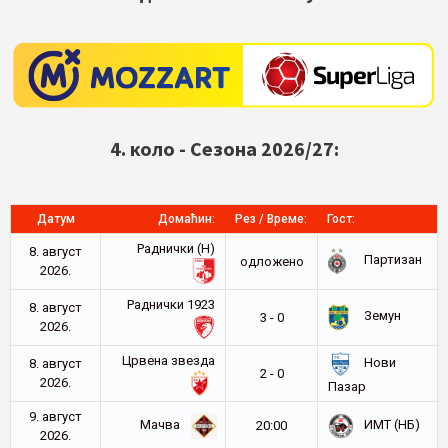
4. коло - Сезона 2026/27:
Датум
Домаћин:
Рез / Време:
Гост:
Раднички (Н)
8. август
Партизан
oдложено
2026.
Раднички 1923
8. август
Земун
3 - 0
2026.
Црвена звезда
Нови
8. август
2 - 0
2026.
Пазар
9. август
Мачва
ИМТ (НБ)
20:00
2026.