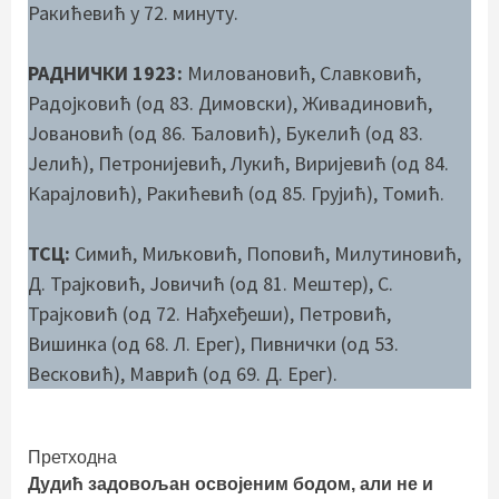
Ракићевић у 72. минуту.
РАДНИЧКИ 1923:
Миловановић, Славковић,
Радојковић (од 83. Димовски), Живадиновић,
Јовановић (од 86. Ђаловић), Букелић (од 83.
Јелић), Петронијевић, Лукић, Виријевић (од 84.
Карајловић), Ракићевић (од 85. Грујић), Томић.
ТСЦ:
Симић, Миљковић, Поповић, Милутиновић,
Д. Трајковић, Јовичић (од 81. Мештер), С.
Трајковић (од 72. Нађхеђеши), Петровић,
Вишинка (од 68. Л. Ерег), Пивнички (од 53.
Весковић), Маврић (од 69. Д. Ерег).
Continue
Претходна
Дудић задовољан освојеним бодом, али не и
Reading