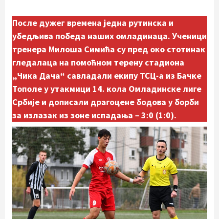
После дужег времена једна рутинска и
убедљива победа наших омладинаца. Ученици
тренера Милоша Симића су пред око стотинак
гледалаца на помоћном терену стадиона
„Чика Дача“ савладали екипу ТСЦ-а из Бачке
Тополе у утакмици 14. кола Омладинске лиге
Србије и дописали драгоцене бодова у борби
за излазак из зоне испадања – 3:0 (1:0).