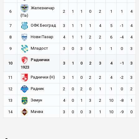
Железничар
6
2
1
1
0
2
1
1
4
(Па)
ОФК Београд
7
3
1
1
1
4
5
-1
4
Нови Пазар
8
4
1
1
2
2
6
-4
4
Младост
9
3
0
3
0
1
1
0
3
Раднички
10
3
1
0
2
3
4
-1
3
1923
Раднички (Н)
11
3
1
0
2
2
4
-2
3
Радник
12
2
0
2
0
1
1
0
2
Земун
13
4
0
1
3
2
10
-8
1
Мачва
14
3
0
0
3
1
10
-9
0