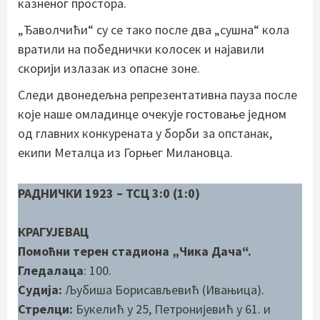
казненог простора.
„Ђаволчићи“ су се тако после два „сушна“ кола
вратили на победнички колосек и најавили
скорији излазак из опасне зоне.
Следи двонедељна репрезентативна пауза после
које наше омладинце очекује гостовање једном
од главних конкурената у борби за опстанак,
екипи Металца из Горњег Милановца.
РАДНИЧКИ 1923 – ТСЦ 3:0 (1:0)
КРАГУЈЕВАЦ
Помоћни терен стадиона „Чика Дача“.
Гледалаца
: 100.
Судија:
Љубиша Борисављевић (Ивањица).
Стрелци:
Букелић у 25, Петронијевић у 61. и