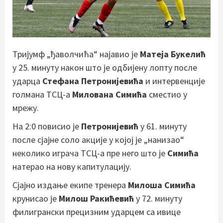
Тријумф „ђаволчића“ најавио је
Матеја Букелић
у 25. минуту након што је одбијену лопту после
ударца
Стефана Петронијевића
и интервенције
голмана ТСЦ-а
Милована Симића
сместио у
мрежу.
На 2:0 повисио је
Петронијевић
у 61. минуту
после сјајне соло акције у којој је „нанизао“
неколико играча ТСЦ-а пре него што је
Симића
натерао на нову капитулацију.
Сјајно издање екипе тренера
Милоша Симића
крунисао је
Милош Ракићевић
у 72. минуту
филигрански прецизним ударцем са ивице