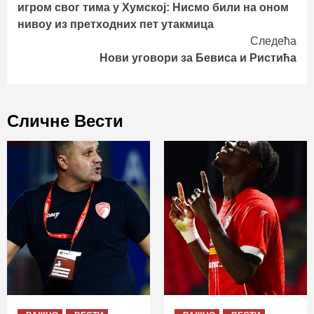
игром свог тима у Хумској: Нисмо били на оном
нивоу из претходних пет утакмица
Следећа
Нови уговори за Бевиса и Ристића
Сличне Вести