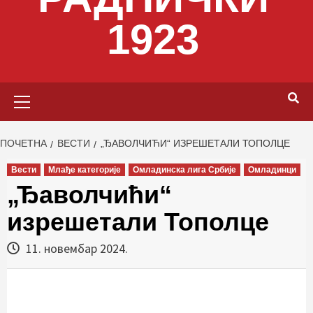
1923
Primary
Menu
ПОЧЕТНА
ВЕСТИ
„ЂАВОЛЧИЋИ“ ИЗРЕШЕТАЛИ ТОПОЛЦЕ
Вести
Млађе категорије
Омладинска лига Србије
Омладинци
„Ђаволчићи“
изрешетали Тополце
11. новембар 2024.