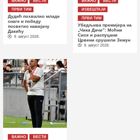
ВАЖНО
ВЕСТИ
ВАЖНО
ВЕСТИ
ПРВИ ТИМ
ИЗВЕШТАЈИ
Дудић похвалио младе
ПРВИ ТИМ
снаге и победу
Убедљива премијера на
посветио навијачу
„Чика Дачи”: Моћни
Дакићу
Сисе и распуцани
9. август 2026.
Црвени срушили Земун
9. август 2026.
ВАЖНО
ВЕСТИ