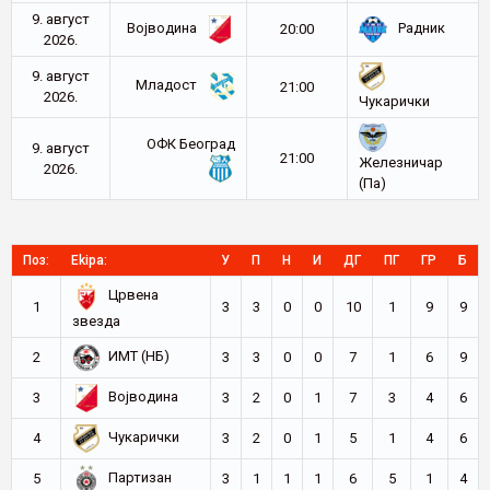
9. август
Војводина
Радник
20:00
2026.
9. август
Младост
21:00
2026.
Чукарички
ОФК Београд
9. август
21:00
Железничар
2026.
(Па)
Поз:
Ekipa:
У
П
Н
И
ДГ
ПГ
ГР
Б
Црвена
1
3
3
0
0
10
1
9
9
звезда
ИМТ (НБ)
2
3
3
0
0
7
1
6
9
Војводина
3
3
2
0
1
7
3
4
6
Чукарички
4
3
2
0
1
5
1
4
6
Партизан
5
3
1
1
1
6
5
1
4