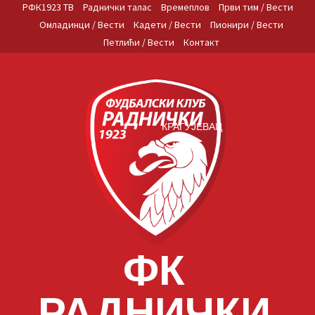
Skip
РФК1923 ТВ
Раднички талас
Времеплов
Први тим / Вести
to
Омладинци / Вести
Кадети / Вести
Пионири / Вести
content
Петлићи / Вести
Контакт
КРАГУЈЕВАЦ
ФК
РАДНИЧКИ