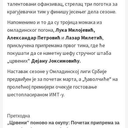
талентовани офанзивац, стрелац три поготка за
крагујевачки тим у финишу јесењег дела сезоне.
Напоменимо и то да су тројица момака из
омладинског погона,
Лука Милојевић,
Александар Петровић
и
Лазар Милетић
,
прикључена припремама првог тима, где ће
покушати да се наметну шефу стручног штаба
„црвених“
Дејану Јоксимовићу.
Наставак сезоне у Омладинској лиги Србије
предвиђен је за почетак марта, а „ђаволчиће“ на
пролећној премијери очекује гостовање
шестопласираном ИМТ-у.
Continue
Претходна
„Црвени“ поново на окупу: Почетак припрема за
Reading