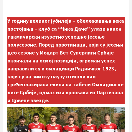
У годину великог јубилеја – обележавања века
постојања – клуб са “Чика Даче” улази након
такмичарски изузетно успешне јесење
полусезоне. Поред првотимаца, који су јесењи
део сезоне у Моцарт Бет Суперлиги Србије
окончали на осмој позицији, огроман успех
направили су и омладинци Радничког 1923,
који су на зимску паузу отишли као
трећепласирана екипа на табели Омладинске
лиге Србије, одмах иза вршњака из Партизана
и Црвене звезде.