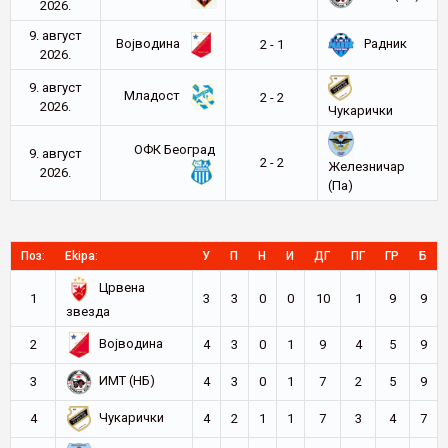
2026.
9. август
Војводина
Радник
2 - 1
2026.
9. август
Младост
2 - 2
2026.
Чукарички
ОФК Београд
9. август
2 - 2
Железничар
2026.
(Па)
Поз:
Ekipa:
У
П
Н
И
ДГ
ПГ
ГР
Б
Црвена
1
3
3
0
0
10
1
9
9
звезда
Војводина
2
4
3
0
1
9
4
5
9
ИМТ (НБ)
3
4
3
0
1
7
2
5
9
Чукарички
4
4
2
1
1
7
3
4
7