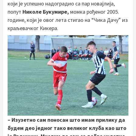
који је успешно надоградио са пар новајлија,
попут
Николе Букумире,
момка рођеног 2005.
године, који је овог лета стигао на “Чика Дачу” из
краљевачког Кикера.
– Изузетно сам поносан што имам прилику да
будем део једног тако великог клуба као што