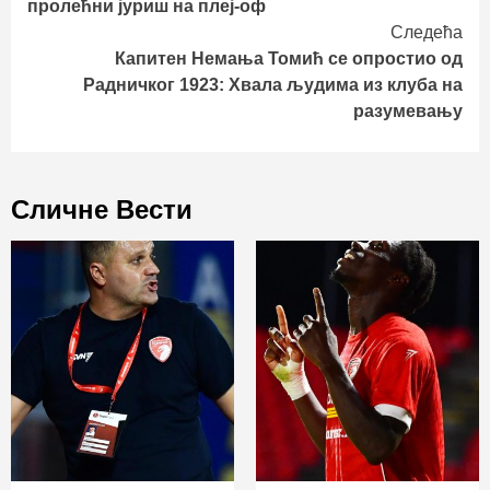
пролећни јуриш на плеј-оф
Следећа
Капитен Немања Томић се опростио од
Радничког 1923: Хвала људима из клуба на
разумевању
Сличне Вести