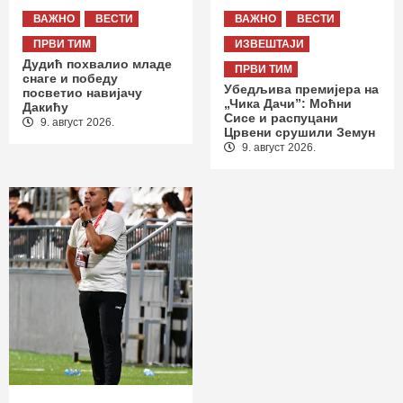
ВАЖНО
ВЕСТИ
ВАЖНО
ВЕСТИ
ПРВИ ТИМ
ИЗВЕШТАЈИ
Дудић похвалио младе
ПРВИ ТИМ
снаге и победу
Убедљива премијера на
посветио навијачу
„Чика Дачи”: Моћни
Дакићу
Сисе и распуцани
9. август 2026.
Црвени срушили Земун
9. август 2026.