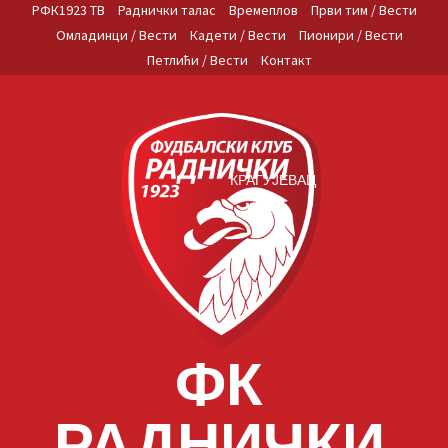
Skip
РФК1923 ТВ
Раднички талас
Времеплов
Први тим / Вести
to
Омладинци / Вести
Кадети / Вести
Пионири / Вести
content
Петлићи / Вести
Контакт
КРАГУЈЕВАЦ
ФК
РАДНИЧКИ