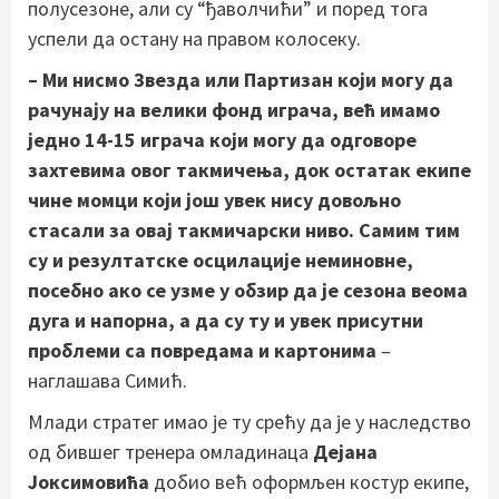
полусезоне, али су “ђаволчићи” и поред тога
успели да остану на правом колосеку.
– Ми нисмо Звезда или Партизан који могу да
рачунају на велики фонд играча, већ имамо
једно 14-15 играча који могу да одговоре
захтевима овог такмичења, док остатак екипе
чине момци који још увек нису довољно
стасали за овај такмичарски ниво. Самим тим
су и резултатске осцилације неминовне,
посебно ако се узме у обзир да је сезона веома
дуга и напорна, а да су ту и увек присутни
проблеми са повредама и картонима
–
наглашава Симић.
Млади стратег имао је ту срећу да је у наследство
од бившег тренера омладинаца
Дејана
Јоксимовића
добио већ оформљен костур екипе,