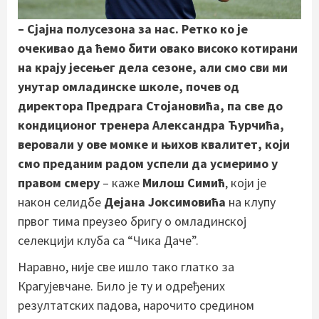
– Сјајна полусезона за нас. Ретко ко је
очекивао да ћемо бити овако високо котирани
на крају јесењег дела сезоне, али смо сви ми
унутар омладинске школе, почев од
директора Предрага Стојановића, па све до
кондиционог тренера Александра Ћурчића,
веровали у ове момке и њихов квалитет, који
смо преданим радом успели да усмеримо у
правом смеру
– каже
Милош Симић
, који је
након селидбе
Дејана Јоксимовића
на клупу
првог тима преузео бригу о омладинској
селекцији клуба са “Чика Даче”.
Наравно, није све ишло тако глатко за
Крагујевчане. Било је ту и одређених
резултатских падова, нарочито средином