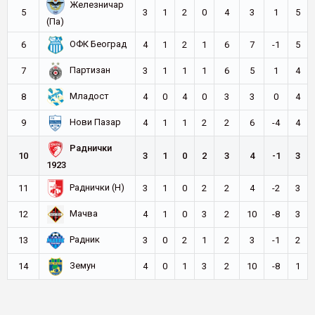
Железничар
5
3
1
2
0
4
3
1
5
(Па)
ОФК Београд
6
4
1
2
1
6
7
-1
5
Партизан
7
3
1
1
1
6
5
1
4
Младост
8
4
0
4
0
3
3
0
4
Нови Пазар
9
4
1
1
2
2
6
-4
4
Раднички
10
3
1
0
2
3
4
-1
3
1923
Раднички (Н)
11
3
1
0
2
2
4
-2
3
Мачва
12
4
1
0
3
2
10
-8
3
Радник
13
3
0
2
1
2
3
-1
2
Земун
14
4
0
1
3
2
10
-8
1