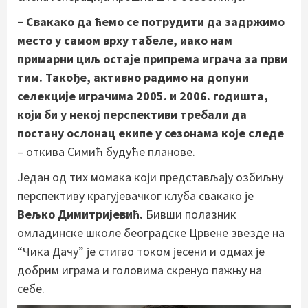
– Свакако да ћемо се потрудити да задржимо
место у самом врху табеле, иако нам
примарни циљ остаје припрема играча за први
тим. Такође, активно радимо на допуни
селекције играчима 2005. и 2006. годишта,
који би у некој перспективи требали да
постану ослонац екипе у сезонама које следе
– откива Симић будуће планове.
Један од тих момака који представљају озбиљну
перспективу крагујевачког клуба свакако је
Вељко Димитријевић.
Бивши полазник
омладинске школе београдске Црвене звезде на
“Чика Дачу” је стигао током јесени и одмах је
добрим играма и головима скренуо пажњу на
себе.