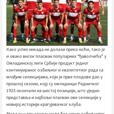
Како успех никада не долази преко ноћи, тако је
и овако висок пласман популарних “ђаволчића” у
Омладинској лиги Србије продукт једног
континуираног озбиљног и квалитетног рада са
млађим селекцијама, који је прве плодове дао у
прошлој сезони, коју су омладинци Радничког
1923 окончали на шестој позицији, што уједно
представља и најбољи пласман ове селекције у
новијој историји крагујевачког клуба.
Мада су у ову сезону ушли без неких озбиљнијих