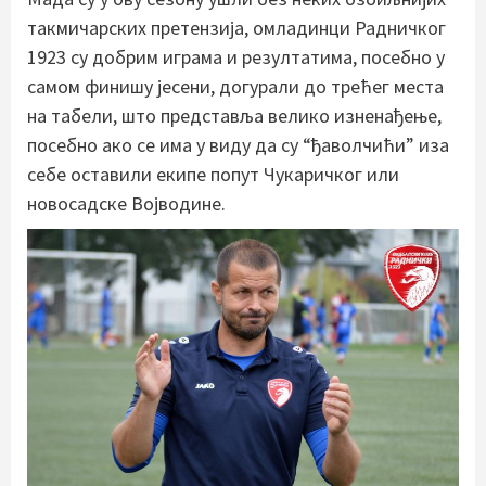
такмичарских претензија, омладинци Радничког
1923 су добрим играма и резултатима, посебно у
самом финишу јесени, догурали до трећег места
на табели, што представља велико изненађење,
посебно ако се има у виду да су “ђаволчићи” иза
себе оставили екипе попут Чукаричког или
новосадске Војводине.