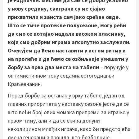
је Раднички. Мислим да сам се добро уклопио
у нову средину, саиграчи су ме сјајно
прихватили и заиста сам јако срећан овде.
Што се тиче протекле полусезоне, могу рећи
да смо се потајно надали високом пласману,
који смо добрим играма апсолутно заслужили.
Очекујем да ћемо наставити у истом ритму и
на пролеће и да ћемо се озбиљније умешати у
борбу за прва два места на табели
– поручује у
оптимистичном тону седамнаестогодишњи
Краљевчанин.
Поред борбе за останак у врху табеле, један од
главних приоритeта у наставку сезоне јесте да се
што већи број ових момака припреми за играње у
првом тиму, али и да се екипа допуни
неколицином млађих играча, како би предстојећа
смена генерација прошла што безболније.