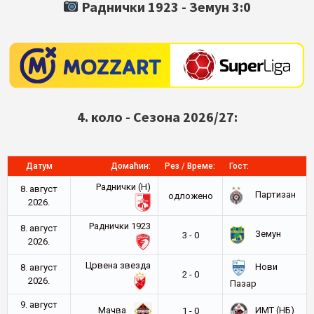
Раднички 1923 -
Земун
3:0
4. коло - Сезона 2026/27:
Датум
Домаћин:
Рез / Време:
Гост:
Раднички (Н)
8. август
Партизан
oдложено
2026.
Раднички 1923
8. август
Земун
3 - 0
2026.
Црвена звезда
Нови
8. август
2 - 0
2026.
Пазар
9. август
Мачва
ИМТ (НБ)
1 - 0