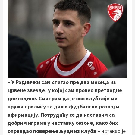
– У Раднички сам стигао пре два месеца из
Црвене звезде, у којој сам провео претходне
две године. Сматрам да је ово клуб који ми
пружа прилику за даљи фудбалски развој и
афирмацију. Потрудићу се да наставим са
добрим играма у наставку сезоне, како бих
оправдао поверење људи из клуба
– истакао је