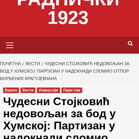
1923
Primary
Menu
ПОЧЕТНА
ВЕСТИ
ЧУДЕСНИ СТОЈКОВИЋ НЕДОВОЉАН ЗА
БОД У ХУМСКОЈ: ПАРТИЗАН У НАДОКНАДИ СЛОМИО ОТПОР
БОРБЕНИХ КРАГУЈЕВЧАНА
Важно
Вести
Извештаји
Први тим
Чудесни Стојковић
недовољан за бод у
Хумској: Партизан у
надокнади сломио