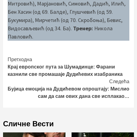
Митровић), Марјановић, Симовић, Дадић, Илић,
Бен Хасин (од 69. Балде), Глушчевић (од 59.
Букумира), Мирчетић (од 70. Скробоња), Бевис,
Видосављевић (од 34. Ба).
Тренер:
Никола
Павловић.
Continue
Претходна
Крај европског пута за Шумадинце: Фарани
Reading
казнили све промашаје Дудићевих изабраника
Следећа
Бујица емоција на Дудићевом опроштају: Мислио
сам да сам ових дана све исплакао…
Сличне Вести