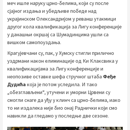
меч ишле наруку црно-белима, који су после
сјајног издања и убедљиве победе над
украјинском Олександријом у реванш утакмици
другог кола квалификација за Лигу конференције
у данашњи окршај са Шумадинцима ушли са
вишком самопоуздања.
Крагујевчани су, пак, у Хумску стигли прилично
уздрмани након елиминације од Ки Клаксвика у
квалификацијама за Лигу конференције и
неопозиве оставке шефа стручног штаба
Феђе
Дудића
која је потом уследила. И тако
„обезглављени“, утучени и уморни Црвени су
смогли снаге да уђу у клинч са црно-белима, иако
то ни издалека није био онај Раднички који смо
навикли да гледамо у последње две сезоне.