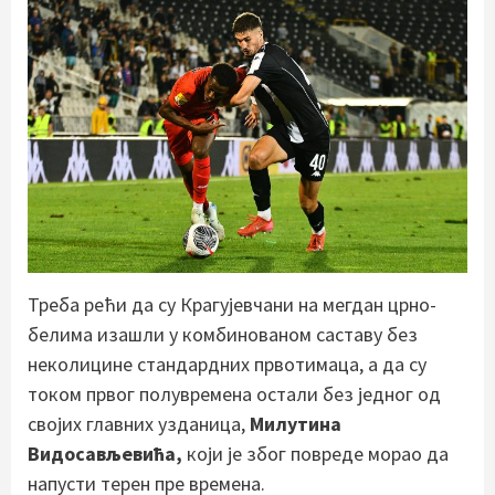
Треба рећи да су Крагујевчани на мегдан црно-
белима изашли у комбинованом саставу без
неколицине стандардних првотимаца, а да су
током првог полувремена остали без једног од
својих главних узданица,
Милутина
Видосављевића,
који је због повреде морао да
напусти терен пре времена.