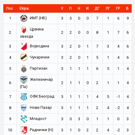
Поз:
Ekipa:
У
П
Н
И
ДГ
ПГ
ГР
Б
ИМТ (НБ)
1
3
3
0
0
7
1
6
9
Црвена
2
2
2
0
0
8
1
7
6
звезда
Војводина
3
3
2
0
1
7
3
4
6
Чукарички
4
3
2
0
1
5
1
4
6
Партизан
5
3
1
1
1
6
5
1
4
Железничар
6
2
1
1
0
2
1
1
4
(Па)
ОФК Београд
7
3
1
1
1
4
5
-1
4
Нови Пазар
8
3
1
1
1
2
4
-2
4
Младост
9
3
0
3
0
1
1
0
3
Раднички (Н)
10
3
1
0
2
2
4
-2
3