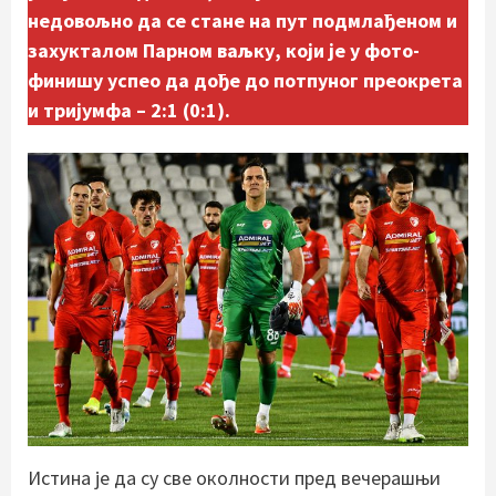
недовољно да се стане на пут подмлађеном и
захукталом Парном ваљку, који је у фото-
финишу успео да дође до потпуног преокрета
и тријумфа – 2:1 (0:1).
Истина је да су све околности пред вечерашњи