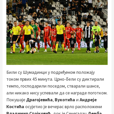
Били су Шумадинци у подређеном положају
током првих 45 минута. Црно-бели су диктирали
темпо, господарили поседом, стварали шансе,
али никако нису успевали да се награде поготком.
Покушаје
Драгојевића
,
Вукотића
и
Андреје
Костића
осујетио је вечерас врло расположени
Владимир Стојковић,
док је Сенегалац
Демба