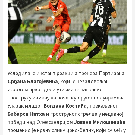
Уследила је инстант реакција тренера Партизана
Срђана Благојевића
, који је незадовољан
исходом првог дела утакмице направио
троструку измену на почетку другог полувремена.
Улазак младог
Богдана Костића,
прекаљеног
Бибарса Натха
и троструког стрелца у недавној
победи над Олександријом
Јована Милошевића
променио је крвну слику црно-белих, који су већ у