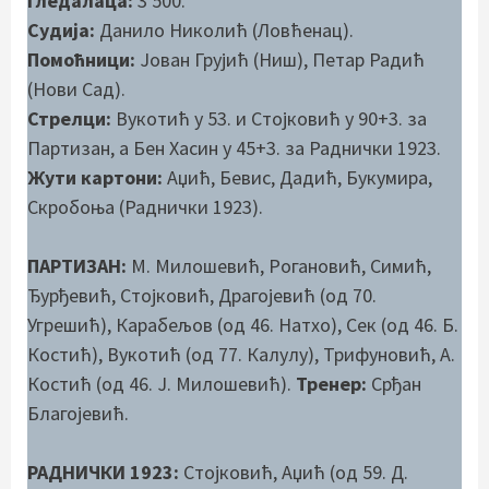
Гледалаца:
3 500.
Судија:
Данило Николић (Ловћенац).
Помоћници:
Јован Грујић (Ниш), Петар Радић
(Нови Сад).
Стрелци:
Вукотић у 53. и Стојковић у 90+3. за
Партизан, а Бен Хасин у 45+3. за Раднички 1923.
Жути картони:
Аџић, Бевис, Дадић, Букумира,
Скробоња (Раднички 1923).
ПАРТИЗАН:
М. Милошевић, Рогановић, Симић,
Ђурђевић, Стојковић, Драгојевић (од 70.
Угрешић), Карабељов (од 46. Натхо), Сек (од 46. Б.
Костић), Вукотић (од 77. Калулу), Трифуновић, А.
Костић (од 46. Ј. Милошевић).
Тренер:
Срђан
Благојевић.
РАДНИЧКИ 1923:
Стојковић, Аџић (од 59. Д.