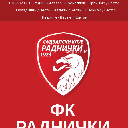
Skip
РФК1923 ТВ
Раднички талас
Времеплов
Први тим / Вести
to
Омладинци / Вести
Кадети / Вести
Пионири / Вести
content
Петлићи / Вести
Контакт
КРАГУЈЕВАЦ
ФК
РАДНИЧКИ