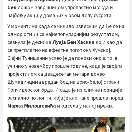
Сек
лошом завршницом упропастио можда и
најбољу акцију домаћих у овом делу сусрета.
У моментима када се чинило извесним да ће се на
одмор отићи са најнепопуларнијим резултатом,
севнула је десница
Луаја Бен Хасина
који као да
се претплатио на ефектне поготке у Хумској.
Сјајни Тунишанин успео је да понови оно што је
учинио у новембру прошле године, када је својим
пројектилом са двадесетак метара донео
Шумадинцима вредан бод на црно-белој страни
Топчидерског брда. И сада је из сличне позиције
распалио по лопти, која је као тане прошла поред
Марка Милошевића
и одсела у малој мрежи.