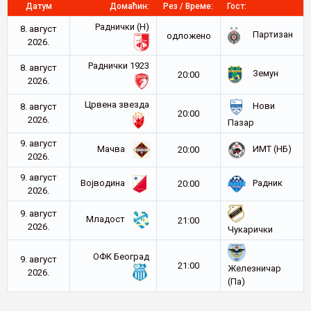
Датум
Домаћин:
Рез / Време:
Гост:
Раднички (Н)
8. август
Партизан
oдложено
2026.
Раднички 1923
8. август
Земун
20:00
2026.
Црвена звезда
Нови
8. август
20:00
2026.
Пазар
9. август
Мачва
ИМТ (НБ)
20:00
2026.
9. август
Војводина
Радник
20:00
2026.
9. август
Младост
21:00
2026.
Чукарички
ОФК Београд
9. август
21:00
Железничар
2026.
(Па)