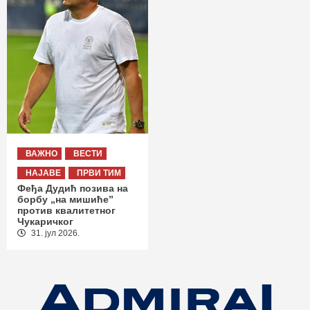
ВАЖНО
ВЕСТИ
НАЈАВЕ
ПРВИ ТИМ
Феђа Дудић позива на
борбу „на мишиће”
против квалитетног
Чукаричког
31. јул 2026.