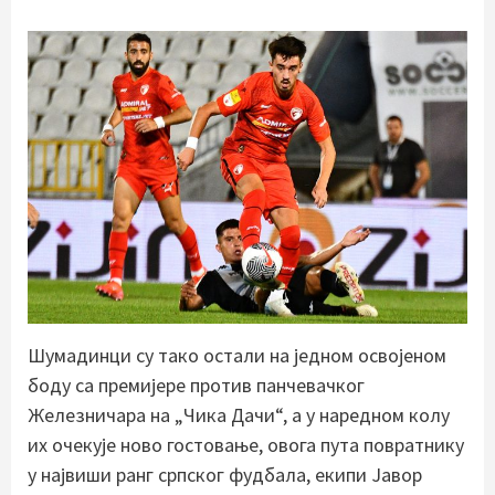
Шумадинци су тако остали на једном освојеном
боду са премијере против панчевачког
Железничара на „Чика Дачи“, а у наредном колу
их очекује ново гостовање, овога пута повратнику
у највиши ранг српског фудбала, екипи Јавор