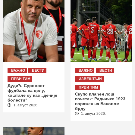
ВАЖНО
ВЕСТИ
ВАЖНО
ВЕСТИ
ПРВИ ТИМ
ИЗВЕШТАЈИ
Дудић: Суровост
ПРВИ ТИМ
фудбала на делу,
Скупо плаћен лош
коштале су нас „дечије
почетак: Раднички 1923
болести“
поражен на Бановом
1. август 2026.
брду
1. август 2026.