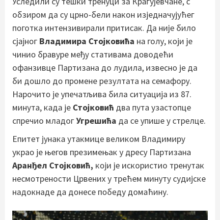
Уследили су тешки тренуци за Крагујевчане, с
обзиром да су црно-бели након изједначујућег
поготка интензивирали притисак. Да није било
сјајног
Владимира Стојковића
на голу, који је
чинио бравуре међу стативама доводећи
офанзивце Партизана до лудила, извесно је да
би дошло до промене резултата на семафору.
Нарочито је упечатљива била ситуација из 87.
минута, када је
Стојковић
два пута узастопце
спречио младог
Угрешића
да се упише у стрелце.
Епитет јунака утакмице великом Владимиру
украо је његов презимењак у дресу Партизана
Аранђел Стојковић,
који је искористио тренутак
несмотрености Црвених у трећем минуту судијске
надокнаде да донесе победу домаћину.