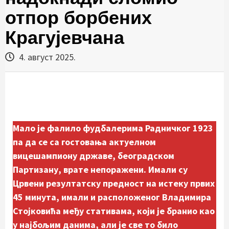
отпор борбених
Крагујевчана
4. август 2025.
Мало је фалило фудбалерима Радничког 1923
па да се са гостовања актуелном
вицешампиону државе, београдском
Партизану, врате непоражени. Имали су
Црвени резултатску предност на истеку првих
45 минута, имали и расположеног Владимира
Стојковића међу стативама, који је бранио као
у најбољим данима, али је све то било