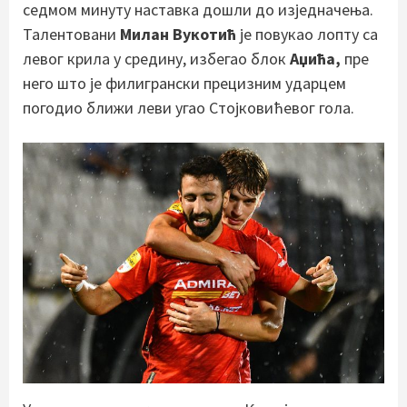
седмом минуту наставка дошли до изједначења.
Талентовани
Милан Вукотић
је повукао лопту са
левог крила у средину, избегао блок
Аџића,
пре
него што је филигрански прецизним ударцем
погодио ближи леви угао Стојковићевог гола.