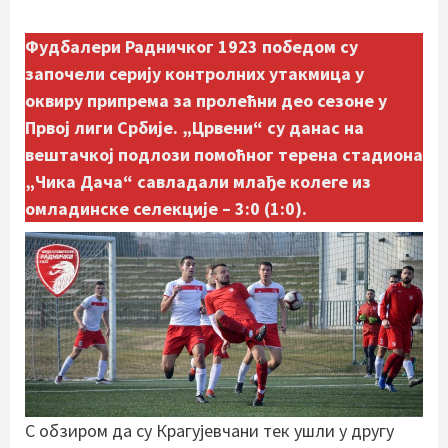
Фудбалери Радничког 1923 победом су
започели серију контролних утакмица у
оквиру припрема за пролећни део сезоне у
Првој лиги Србије. „Црвени“ су данас на
вештачкој подлози помоћног терена стадиона
„Чика Дача“ савладали млађе колеге из
омладинске селекције – 3:0 (1:0).
С обзиром да су Крагујевчани тек ушли у другу