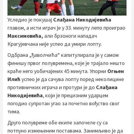
Уследио је покушај
Слађана Никодијевића
главом, а исти играч је у 33. минуту лепо проиграо
Максимовића,
али брзоноги нападач
Крагујевчана није успео да умири лопту.
Одбрана „ђаволчића“ капитулирала је у самом
финишу првог полувремена, које је трајало нешто
краће него уобичајених 45 минута. Упорни
Огњен
Илић
успео је да сачува лопту поред неколицине
противничких играча и протури је до
Слађана
Никодијевића
, који је прецизним ударцем
погодио супротан угао за почетно вођство свог
тима.
Друго полувреме обе екипе започеле су са
потпуно измењеним поставама. Занимљиво је да