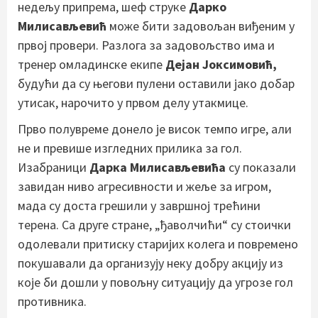
недељу припрема, шеф струке
Дарко
Милисављевић
може бити задовољан виђеним у
првој провери. Разлога за задовољство има и
тренер омладинске екипе
Дејан Јоксимовић,
будући да су његови пулени оставили јако добар
утисак, нарочито у првом делу утакмице.
Прво полувреме донело је висок темпо игре, али
не и превише изгледних прилика за гол.
Изабраници
Дарка Милисављевића
су показали
завидан ниво агресивности и жеље за игром,
мада су доста грешили у завршној трећини
терена. Са друге стране, „ђаволчићи“ су стоички
одолевали притиску старијих колега и повремено
покушавали да организују неку добру акцију из
које би дошли у повољну ситуацију да угрозе гол
противника.