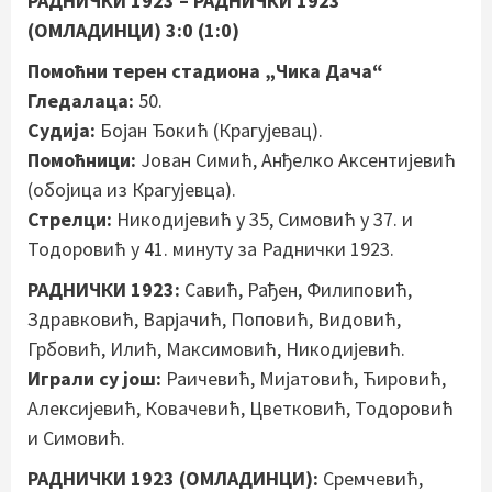
РАДНИЧКИ 1923 – РАДНИЧКИ 1923
(ОМЛАДИНЦИ) 3:0 (1:0)
Помоћни терен стадиона „Чика Дача“
Гледалаца:
50.
Судија:
Бојан Ђокић (Крагујевац).
Помоћници:
Јован Симић, Анђелко Аксентијевић
(обојица из Крагујевца).
Стрелци:
Никодијевић у 35, Симовић у 37. и
Тодоровић у 41. минуту за Раднички 1923.
РАДНИЧКИ 1923:
Савић, Рађен, Филиповић,
Здравковић, Варјачић, Поповић, Видовић,
Грбовић, Илић, Максимовић, Никодијевић.
Играли су још:
Раичевић, Мијатовић, Ћировић,
Алексијевић, Ковачевић, Цветковић, Тодоровић
и Симовић.
РАДНИЧКИ 1923 (ОМЛАДИНЦИ):
Сремчевић,