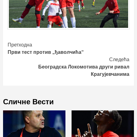
Continue
Претходна
Први тест против „ђаволчића“
Reading
Следећа
Београдска Локомотива други ривал
Крагујевчанима
Сличне Вести