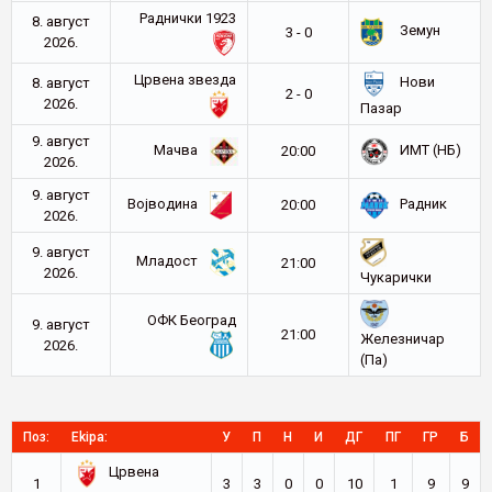
Раднички 1923
8. август
Земун
3 - 0
2026.
Црвена звезда
Нови
8. август
2 - 0
2026.
Пазар
9. август
Мачва
ИМТ (НБ)
20:00
2026.
9. август
Војводина
Радник
20:00
2026.
9. август
Младост
21:00
2026.
Чукарички
ОФК Београд
9. август
21:00
Железничар
2026.
(Па)
Поз:
Ekipa:
У
П
Н
И
ДГ
ПГ
ГР
Б
Црвена
1
3
3
0
0
10
1
9
9