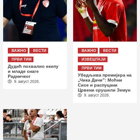
ВАЖНО
ВЕСТИ
ВАЖНО
ВЕСТИ
ПРВИ ТИМ
ИЗВЕШТАЈИ
Дудић похвалио екипу
ПРВИ ТИМ
и младе снаге
Убедљива премијера на
Радничког
„Чика Дачи”: Моћни
9. август 2026.
Сисе и распуцани
Црвени срушили Земун
9. август 2026.