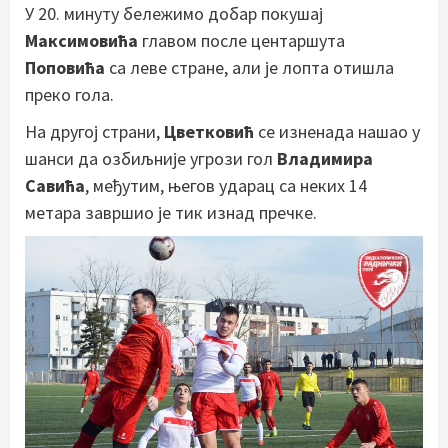
У 20. минуту бележимо добар покушај
Максимовића
главом после центаршута
Поповића
са леве стране, али је лопта отишла
преко гола.
На другој страни,
Цветковић
се изненада нашао у
шанси да озбиљније угрози гол
Владимира
Савића
, међутим, његов ударац са неких 14
метара завршио је тик изнад пречке.