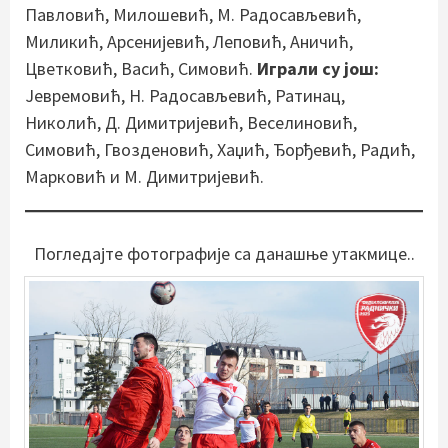
Павловић, Милошевић, М. Радосављевић,
Миликић, Арсенијевић, Леповић, Аничић,
Цветковић, Васић, Симовић.
Играли су још:
Јевремовић, Н. Радосављевић, Ратинац,
Николић, Д. Димитријевић, Веселиновић,
Симовић, Гвозденовић, Хаџић, Ђорђевић, Радић,
Марковић и М. Димитријевић.
Погледајте фотографије са данашње утакмице..