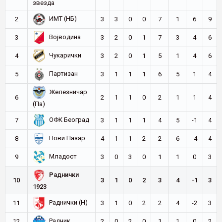
звезда
ИМТ (НБ)
2
3
3
0
0
7
1
6
9
Војводина
3
3
2
0
1
7
3
4
6
Чукарички
4
3
2
0
1
5
1
4
6
Партизан
5
3
1
1
1
6
5
1
4
Железничар
6
2
1
1
0
2
1
1
4
(Па)
ОФК Београд
7
3
1
1
1
4
5
-1
4
Нови Пазар
8
4
1
1
2
2
6
-4
4
Младост
9
3
0
3
0
1
1
0
3
Раднички
10
3
1
0
2
3
4
-1
3
1923
Раднички (Н)
11
3
1
0
2
2
4
-2
3
Радник
12
2
0
2
0
1
1
0
2