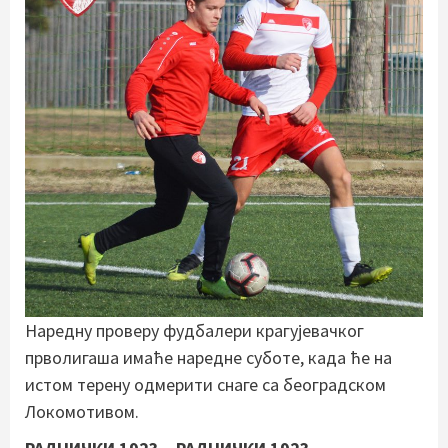
Наредну проверу фудбалери крагујевачког
прволигаша имаће наредне суботе, када ће на
истом терену одмерити снаге са београдском
Локомотивом.