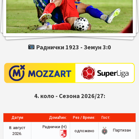
Раднички 1923 -
Земун
3:0
4. коло - Сезона 2026/27:
Датум
Домаћин:
Рез / Време:
Гост:
Раднички (Н)
8. август
Партизан
oдложено
2026.