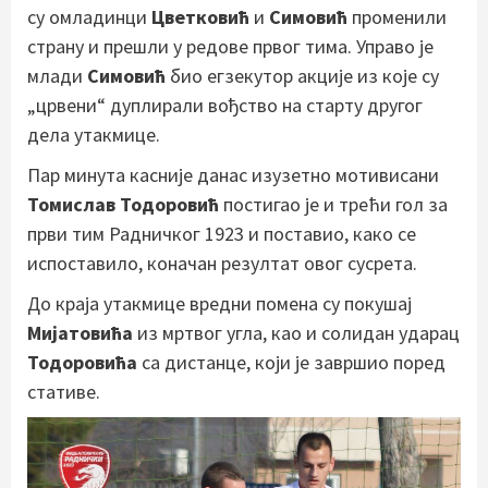
су омладинци
Цветковић
и
Симовић
променили
страну и прешли у редове првог тима. Управо је
млади
Симовић
био егзекутор акције из које су
„црвени“ дуплирали вођство на старту другог
дела утакмице.
Пар минута касније данас изузетно мотивисани
Томислав Тодоровић
постигао је и трећи гол за
први тим Радничког 1923 и поставио, како се
испоставило, коначан резултат овог сусрета.
До краја утакмице вредни помена су покушај
Мијатовића
из мртвог угла, као и солидан ударац
Тодоровића
са дистанце, који је завршио поред
стативе.