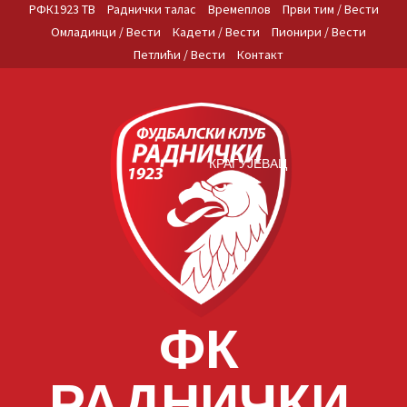
Skip
РФК1923 ТВ
Раднички талас
Времеплов
Први тим / Вести
to
Омладинци / Вести
Кадети / Вести
Пионири / Вести
content
Петлићи / Вести
Контакт
КРАГУЈЕВАЦ
ФК
РАДНИЧКИ