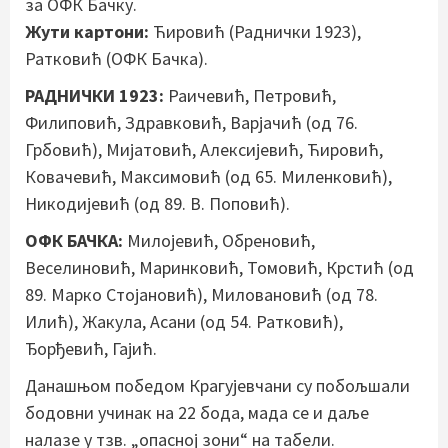
за ОФК Бачку.
Жути картони:
Ћировић (Раднички 1923),
Ратковић (ОФК Бачка).
РАДНИЧКИ 1923:
Раичевић, Петровић,
Филиповић, Здравковић, Варјачић (од 76.
Грбовић), Мијатовић, Алексијевић, Ћировић,
Ковачевић, Максимовић (од 65. Миленковић),
Никодијевић (од 89. В. Поповић).
ОФК БАЧКА:
Милојевић, Обреновић,
Веселиновић, Маринковић, Томовић, Крстић (од
89. Марко Стојановић), Миловановић (од 78.
Илић), Жакула, Асани (од 54. Ратковић),
Ђорђевић, Гајић.
Данашњом победом Крагујевчани су побољшали
бодовни учинак на 22 бода, мада се и даље
налазе у тзв. „опасној зони“ на табели.