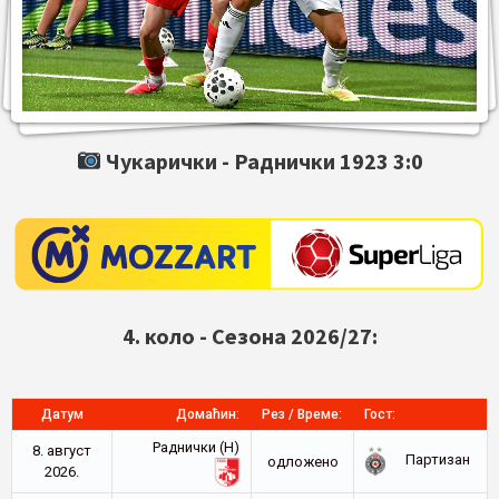
Чукарички -
Раднички 1923
3:0
4. коло - Сезона 2026/27:
Датум
Домаћин:
Рез / Време:
Гост:
Раднички (Н)
8. август
Партизан
oдложено
2026.