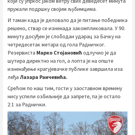
који су упркос јаком ветру свих деведесет минута
пружали подршку својим љубимцима.
И таман када је деловало да је питање победника
решено, ствар се изненада закомпликовала. У 90.
минуту досуђен је слободан ударац за Бачку на
четредесетак метара од гола Радничког.
Резервиста
Марко Стојановић
одлучио је да
шутира директно на гол, а лопта је на опште
изненађење крагујевачке публике завршила иза
леђа
Лазара Раичевића.
Срећом по наш тим, гости у заоставном времену
нису успели озбиљније да запрете, па је остало
2:1 за Раднички.