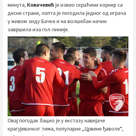
минута,
Ковачевић
је извео скраћени корнер са
десне стране, лопта је погодила једног од играча
у живом зиду Бачке и на волшебан начин
завршила иза гол-линије.
Овај погодак бацио је у екстазу навијаче
крагујевачког тима, популарне „Црвене ђаволе“,