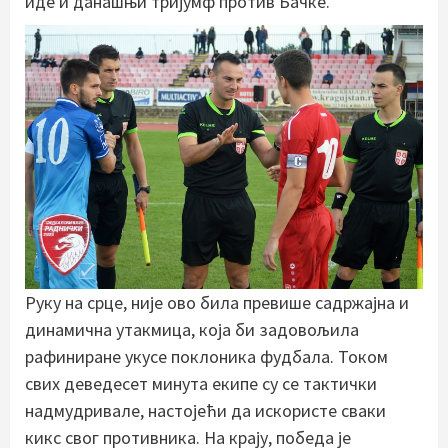
иде и данашњи тријумф против Бачке.
Руку на срце, није ово била превише садржајна и
динамична утакмица, која би задовољила
рафиниране укусе поклоника фудбала. Током
свих деведесет минута екипе су се тактички
надмудривале, настојећи да искористе сваки
кикс свог противника. На крају, победа је