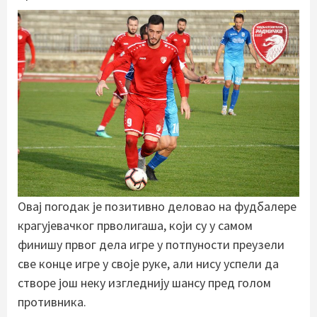
Овај погодак је позитивно деловао на фудбалере
крагујевачког прволигаша, који су у самом
финишу првог дела игре у потпуности преузели
све конце игре у своје руке, али нису успели да
створе још неку изгледнију шансу пред голом
противника.