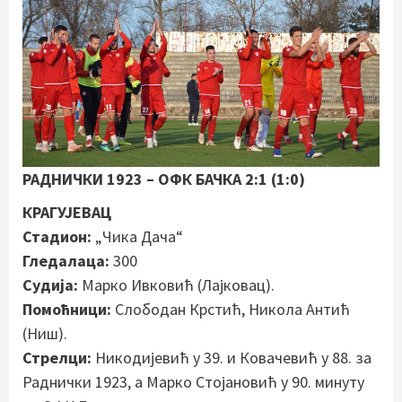
РАДНИЧКИ 1923 – ОФК БАЧКА 2:1
(1:0)
КРАГУЈЕВАЦ
Стадион:
„Чика Дача“
Гледалаца:
300
Судија:
Марко Ивковић (Лајковац).
Помоћници:
Слободан Крстић, Никола Антић
(Ниш).
Стрелци:
Никодијевић у 39. и Ковачевић у 88. за
Раднички 1923, а Марко Стојановић у 90. минуту