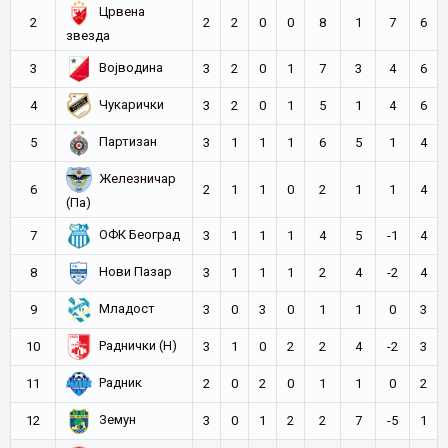
Црвена
2
2
2
0
0
8
1
7
6
звезда
Војводина
3
3
2
0
1
7
3
4
6
Чукарички
4
3
2
0
1
5
1
4
6
Партизан
5
3
1
1
1
6
5
1
4
Железничар
6
2
1
1
0
2
1
1
4
(Па)
ОФК Београд
7
3
1
1
1
4
5
-1
4
Нови Пазар
8
3
1
1
1
2
4
-2
4
Младост
9
3
0
3
0
1
1
0
3
Раднички (Н)
10
3
1
0
2
2
4
-2
3
Радник
11
2
0
2
0
1
1
0
2
Земун
12
3
0
1
2
2
7
-5
1