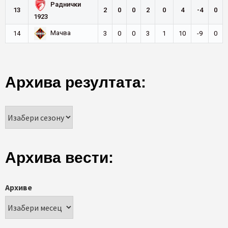
Раднички
13
2
0
0
2
0
4
-4
0
1923
Мачва
14
3
0
0
3
1
10
-9
0
Архива резултата:
Архива вести:
Архиве