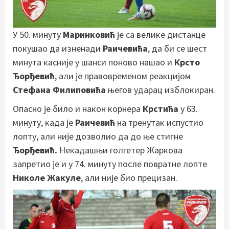
У 50. минуту
Маринковић
је са велике дистанце
покушао да изненади
Раичевића
, да би се шест
минута касније у шанси поново нашао и
Крсто
Ђорђевић
, али је правовременом реакцијом
Стефана Филиповића
његов ударац изблокиран.
Опасно је било и након корнера
Крстића
у 63.
минуту, када је
Раичевић
на тренутак испустио
лопту, али није дозволио да до ње стигне
Ђорђевић.
Некадашњи голгетер Жаркова
запретио је и у 74. минуту после повратне лопте
Николе Жакуле
, али није био прецизан.