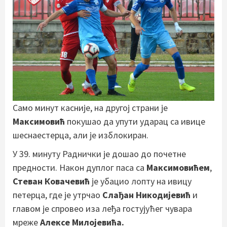
Само минут касније, на другој страни је
Максимовић
покушао да упути ударац са ивице
шеснаестерца, али је изблокиран.
У 39. минуту Раднички је дошао до почетне
предности. Након дуплог паса са
Максимовићем
,
Стеван Ковачевић
је убацио лопту на ивицу
петерца, где је утрчао
Слађан Никодијевић
и
главом је спровео иза леђа гостујућег чувара
мреже
Алексе Милојевића.