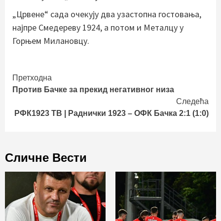
„Црвене“ сада очекују два узастопна гостовања,
најпре Смедереву 1924, а потом и Металцу у
Горњем Милановцу.
Continue
Претходна
Против Бачке за прекид негативног низа
Reading
Следећа
РФК1923 ТВ | Раднички 1923 – ОФК Бачка 2:1 (1:0)
Сличне Вести