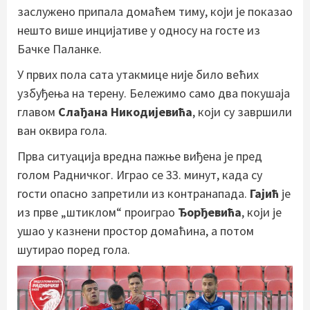
заслужено припала домаћем тиму, који је показао
нешто више инцијативе у односу на госте из
Бачке Паланке.
У првих пола сата утакмице није било већих
узбуђења на терену. Бележимо само два покушаја
главом
Слађана Никодијевића
, који су завршили
ван оквира гола.
Прва ситуација вредна пажње виђена је пред
голом Радничког. Играо се 33. минут, када су
гости опасно запретили из контранапада.
Гајић
је
из прве „штиклом“ проиграо
Ђорђевића
, који је
ушао у казнени простор домаћина, а потом
шутирао поред гола.