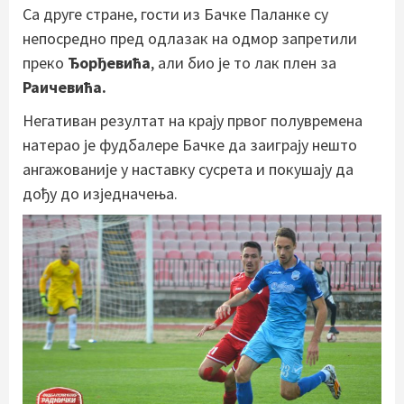
Са друге стране, гости из Бачке Паланке су
непосредно пред одлазак на одмор запретили
преко
Ђорђевића
, али био је то лак плен за
Раичевића.
Негативан резултат на крају првог полувремена
натерао је фудбалере Бачке да заиграју нешто
ангажованије у наставку сусрета и покушају да
дођу до изједначења.