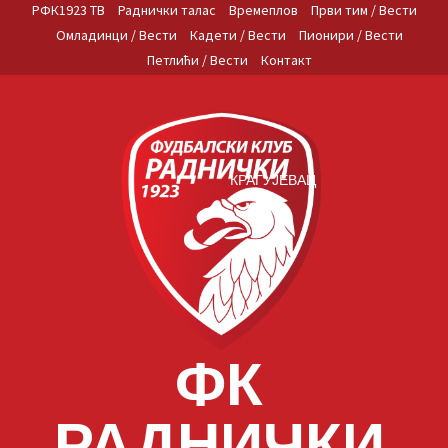
Skip
РФК1923 ТВ
Раднички талас
Времеплов
Први тим / Вести
to
Омладинци / Вести
Кадети / Вести
Пионири / Вести
content
Петлићи / Вести
Контакт
КРАГУЈЕВАЦ
ФК
РАДНИЧКИ