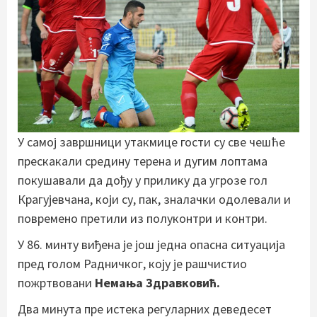
У самој завршници утакмице гости су све чешће
прескакали средину терена и дугим лоптама
покушавали да дођу у прилику да угрозе гол
Крагујевчана, који су, пак, зналачки одолевали и
повремено претили из полуконтри и контри.
У 86. минту виђена је још једна опасна ситуација
пред голом Радничког, коју је рашчистио
пожртвовани
Немања Здравковић.
Два минута пре истека регуларних деведесет