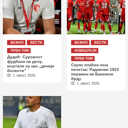
ВАЖНО
ВЕСТИ
ВАЖНО
ВЕСТИ
ПРВИ ТИМ
ИЗВЕШТАЈИ
Дудић: Суровост
ПРВИ ТИМ
фудбала на делу,
Скупо плаћен лош
коштале су нас „дечије
почетак: Раднички 1923
болести“
поражен на Бановом
1. август 2026.
брду
1. август 2026.