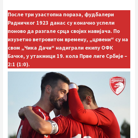
После три узастопна пораза, фудбалери
Радничког 1923 данас су коначно успели
поново да разгале срца својих навијача. По
изузетно ветровитом времену, „црвени“ су на
свом „Чика Дачи“ надиграли екипу ОФК
Бачке, у утакмици 19. кола Прве лиге Србије –
2:1 (1:0).