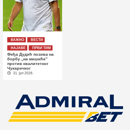
ВАЖНО
ВЕСТИ
НАЈАВЕ
ПРВИ ТИМ
Феђа Дудић позива на
борбу „на мишиће”
против квалитетног
Чукаричког
31. јул 2026.