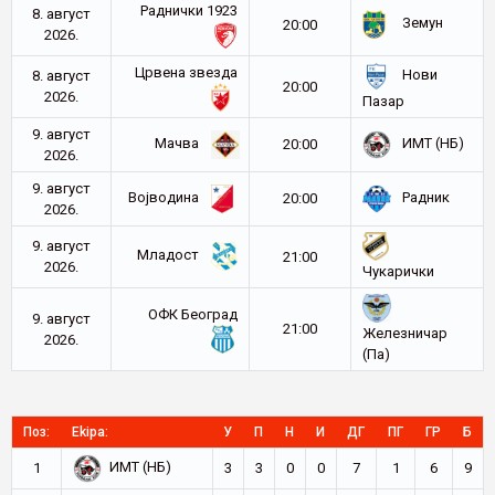
Раднички 1923
8. август
Земун
20:00
2026.
Црвена звезда
Нови
8. август
20:00
2026.
Пазар
9. август
Мачва
ИМТ (НБ)
20:00
2026.
9. август
Војводина
Радник
20:00
2026.
9. август
Младост
21:00
2026.
Чукарички
ОФК Београд
9. август
21:00
Железничар
2026.
(Па)
Поз:
Ekipa:
У
П
Н
И
ДГ
ПГ
ГР
Б
ИМТ (НБ)
1
3
3
0
0
7
1
6
9