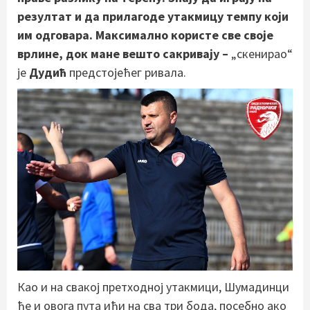
резултат и да прилагоде утакмицу темпу који
им одговара. Максимално користе све своје
врлине, док мане вешто сакривају –
„скенирао“
је
Дудић
предстојећег ривала.
Као и на свакој претходној утакмици, Шумадинци
ће и овога пута ићи на сва три бода, посебно ако