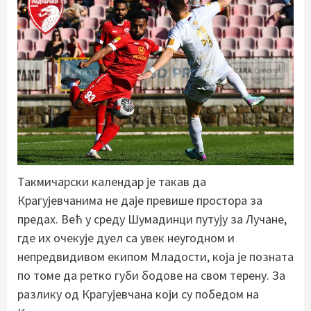
Такмичарски календар је такав да
Крагујевчанима не даје превише простора за
предах. Већ у среду Шумадинци путују за Лучане,
где их очекује дуел са увек неугодном и
непредвидивом екипом Младости, која је позната
по томе да ретко губи бодове на свом терену. За
разлику од Крагујевчана који су победом на