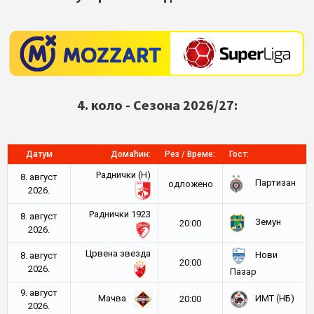
4. коло - Сезона 2026/27:
Датум
Домаћин:
Рез / Време:
Гост:
Раднички (Н)
8. август
Партизан
oдложено
2026.
Раднички 1923
8. август
Земун
20:00
2026.
Црвена звезда
Нови
8. август
20:00
2026.
Пазар
9. август
Мачва
ИМТ (НБ)
20:00
2026.