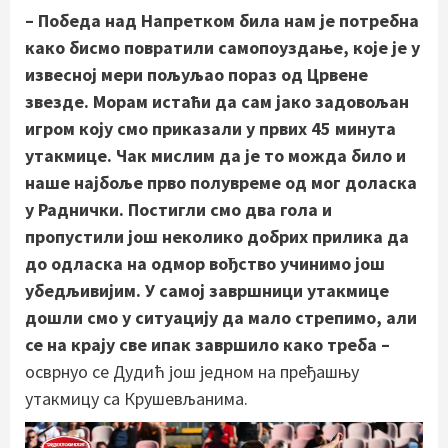
– Победа над Напретком била нам је потребна
како бисмо повратили самопоуздање, које је у
извесној мери пољуљао пораз од Црвене
звезде. Морам истаћи да сам јако задовољан
игром коју смо приказали у првих 45 минута
утакмице. Чак мислим да је то можда било и
наше најбоље прво полувреме од мог доласка
у Раднички. Постигли смо два гола и
пропустили још неколико добрих прилика да
до одласка на одмор вођство учинимо још
убедљивијим. У самој завршници утакмице
дошли смо у ситуацију да мало стрепимо, али
се на крају све ипак завршило како треба –
осврнуо се Дудић још једном на пређашњу
утакмицу са Крушевљанима.