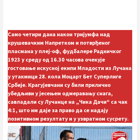
Само четири дана након тријумфа над
крушевачким Напретком и потврђеног
пласмана у плеј-оф, фудбалере Радничког
1923 у среду од 16.30 часова очекује
гостовање искусној екипи Младости из Лучана
у утакмици 28. кола Моцарт Бет Суперлиге
Србије. Крагујевчани су били прилично
убедљиви у јесењем одмеравању снага,
савладали су Лучанце на „Чика Дачи“ са чак
4:1, што им даје за право да се надају
позитивном резултату и у узвратном сусрету.