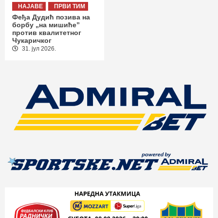
НАЈАВЕ
ПРВИ ТИМ
Феђа Дудић позива на
борбу „на мишиће”
против квалитетног
Чукаричког
31. јул 2026.