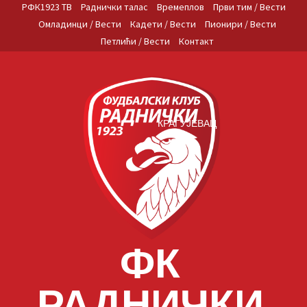
Skip
РФК1923 ТВ
Раднички талас
Времеплов
Први тим / Вести
to
Омладинци / Вести
Кадети / Вести
Пионири / Вести
content
Петлићи / Вести
Контакт
КРАГУЈЕВАЦ
ФК
РАДНИЧКИ