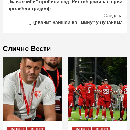
„Ђаволчићи“ пробили лед: Ристић режирао први
Reading
пролећни тријумф
Следећа
„Црвени“ наишли на „мину“ у Лучанима
Сличне Вести
ВАЖНО
ВЕСТИ
ВАЖНО
ВЕСТИ