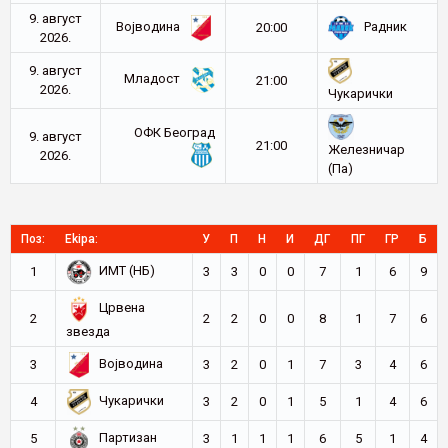
9. август
Војводина
Радник
20:00
2026.
9. август
Младост
21:00
2026.
Чукарички
ОФК Београд
9. август
21:00
Железничар
2026.
(Па)
Поз:
Ekipa:
У
П
Н
И
ДГ
ПГ
ГР
Б
ИМТ (НБ)
1
3
3
0
0
7
1
6
9
Црвена
2
2
2
0
0
8
1
7
6
звезда
Војводина
3
3
2
0
1
7
3
4
6
Чукарички
4
3
2
0
1
5
1
4
6
Партизан
5
3
1
1
1
6
5
1
4