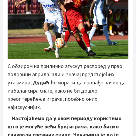
С обзиром на прилично згуснут распоред у првој
половини априла, али и значај предстојећих
утакмица,
Дудић
ће морати да пронађе начин да
избалансира снаге, како не би дошло
преоптерећења играча, посебно оних
најискуснијих.
–
Настојаћемо да у овом периоду користимо
што је могуће већи број играча, како бисмо
сачували свежину екипе. Чињеница је да је