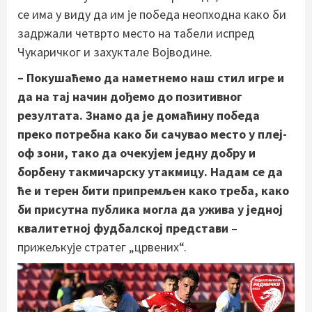
се има у виду да им је победа неопходна како би
задржали четврто место на табели испред
Чукаричког и захуктале Војводине.
– Покушаћемо да наметнемо наш стил игре и
да на тај начин дођемо до позитивног
резултата. Знамо да је домаћину победа
преко потребна како би сачувао место у плеј-
оф зони, тако да очекујем једну добру и
борбену такмичарску утакмицу. Надам се да
ће и терен бити припремљен како треба, како
би присутна публика могла да ужива у једној
квалитетној фудбалској представи
–
прижељкује стратег „црвених“.