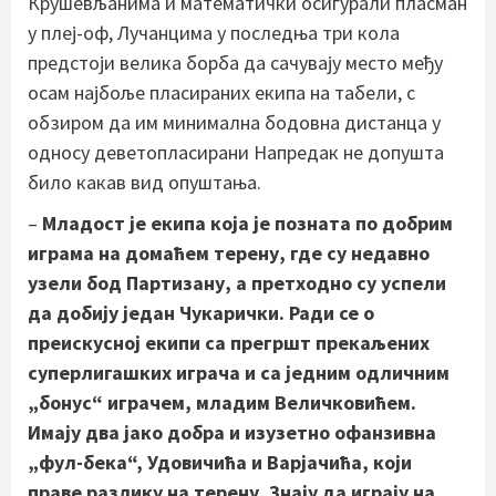
Крушевљанима и математички осигурали пласман
у плеј-оф, Лучанцима у последња три кола
предстоји велика борба да сачувају место међу
осам најбоље пласираних екипа на табели, с
обзиром да им минимална бодовна дистанца у
односу деветопласирани Напредак не допушта
било какав вид опуштања.
–
Младост је екипа која је позната по добрим
играма на домаћем терену, где су недавно
узели бод Партизану, а претходно су успели
да добију један Чукарички. Ради се о
преискусној екипи са прегршт прекаљених
суперлигашких играча
и са једним одличним
„бонус“ играчем, младим Величковићем.
Имају два јако добра и изузетно офанзивна
„фул-бека“, Удовичића и Варјачића, који
праве разлику на терену. Знају да играју на