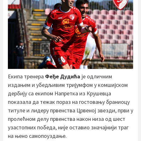
Екипа тренера
Феђе Дудића
је одличним
издањем и убедљивим тријумфом у комшијском
дербију са екипом Напретка из Крушевца
показала да тежак пораз на гостовању браниоцу
титуле и лидеру првенства Црвеној звезди, први у
пролећном делу првенства након низа од шест
узастопних победа, није оставио значајнији траг
на њено самопоуздање.