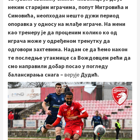
неким старијим играчима, попут Митровића и
Симовића, неопходан нешто дужи период
опоравка у односу на млађе играче. На мени
као тренеру је да проценим колико ко од
играча може у одређеном тренутку да
одговори захтевима. Надам се да ћемо након
те последње утакмице са Вождовцем рећи да
смо направили добар посао у погледу
балансирања снага –
верује
Дудић.