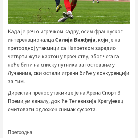
Када је реч о играчком кадру, осим француског
интеренационалца
Салија Вижђија
, који је на
претходној утакмици са Напретком зарадио
четврти жути картон у првенству, због чега га
неће бити на списку путника за гостовање у
Лучанима, сви остали играчи биће у конкуренцији
за тим.
Директан пренос утакмице је на Арена Спорт 3
Премијум каналу, док ће Телевизија Крагујевац
емитовати одложен снимак сусрета.
Continue
Претходна