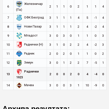
Железничар
6
2
1
1
0
2
1
1
4
(Па)
ОФК Београд
7
3
1
1
1
4
5
-1
4
Нови Пазар
8
3
1
1
1
2
4
-2
4
Младост
9
3
0
3
0
1
1
0
3
Раднички (Н)
10
3
1
0
2
2
4
-2
3
Радник
11
2
0
2
0
1
1
0
2
Земун
12
3
0
1
2
2
7
-5
1
Раднички
13
2
0
0
2
0
4
-4
0
1923
Мачва
14
3
0
0
3
1
10
-9
0
Архива резултата: