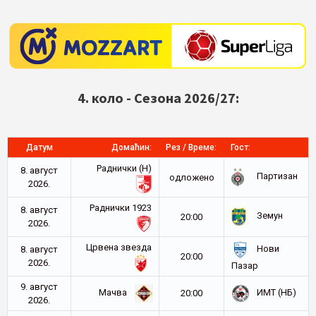
4. коло - Сезона 2026/27:
Датум
Домаћин:
Рез / Време:
Гост:
Раднички (Н)
8. август
Партизан
oдложено
2026.
Раднички 1923
8. август
Земун
20:00
2026.
Црвена звезда
Нови
8. август
20:00
2026.
Пазар
9. август
Мачва
ИМТ (НБ)
20:00
2026.