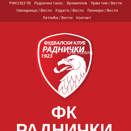
Skip
РФК1923 ТВ
Раднички талас
Времеплов
Први тим / Вести
to
Омладинци / Вести
Кадети / Вести
Пионири / Вести
content
Петлићи / Вести
Контакт
КРАГУЈЕВАЦ
ФК
РАДНИЧКИ