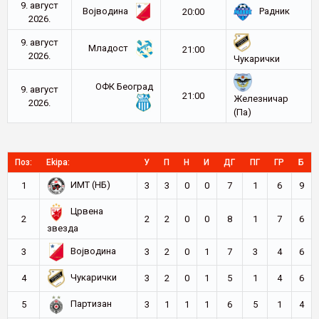
9. август
Војводина
Радник
20:00
2026.
9. август
Младост
21:00
2026.
Чукарички
ОФК Београд
9. август
21:00
Железничар
2026.
(Па)
Поз:
Ekipa:
У
П
Н
И
ДГ
ПГ
ГР
Б
ИМТ (НБ)
1
3
3
0
0
7
1
6
9
Црвена
2
2
2
0
0
8
1
7
6
звезда
Војводина
3
3
2
0
1
7
3
4
6
Чукарички
4
3
2
0
1
5
1
4
6
Партизан
5
3
1
1
1
6
5
1
4