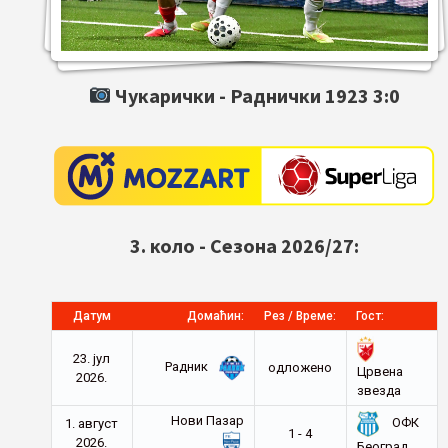
Чукарички -
Раднички 1923
3:0
3. коло - Сезона 2026/27:
Датум
Домаћин:
Рез / Време:
Гост:
23. јул
Радник
oдложено
Црвена
2026.
звезда
Нови Пазар
ОФК
1. август
1 - 4
2026.
Београд