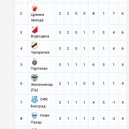
2
2
2
0
0
8
1
7
6
Црвена
звезда
3
3
2
0
1
7
3
4
6
Војводина
4
3
2
0
1
5
1
4
6
Чукарички
5
3
1
1
1
6
5
1
4
Партизан
6
2
1
1
0
2
1
1
4
Железничар
(Па)
ОФК
7
3
1
1
1
4
5
-1
4
Београд
Нови
8
3
1
1
1
2
4
-2
4
Пазар