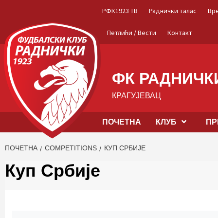
Skip
РФК1923 ТВ
Раднички талас
Вр
to
content
Петлићи / Вести
Контакт
ФК РАДНИЧКИ
КРАГУЈЕВАЦ
ПОЧЕТНА
КЛУБ
ПР
ПОЧЕТНА
COMPETITIONS
КУП СРБИЈЕ
Куп Србије