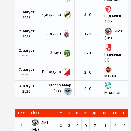
1. август
Чукарички
3 - 0
Раднички
2026.
1923
ИМТ
2. август
Партизан
1 - 2
2026.
(НБ)
2. август
Земун
0 - 1
Раднички
2026.
(Н)
3. август
Војводина
2 - 0
2026.
Мачва
Железничар
3. август
0 - 0
(Па)
2026.
Младост
Поз:
Ekipa:
У
П
Н
И
ДГ
ПГ
ГР
Б
ИМТ
1
3
3
0
0
7
1
6
9
(НБ)