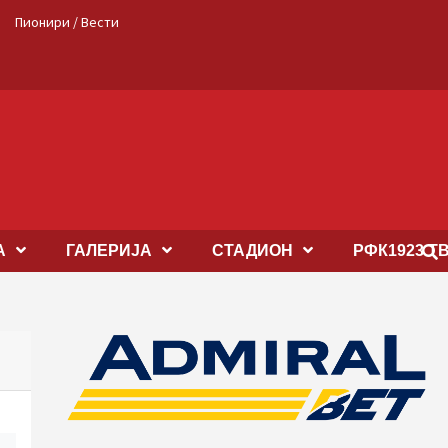
Пионири / Вести
А
ГАЛЕРИЈА
СТАДИОН
РФК1923 Т