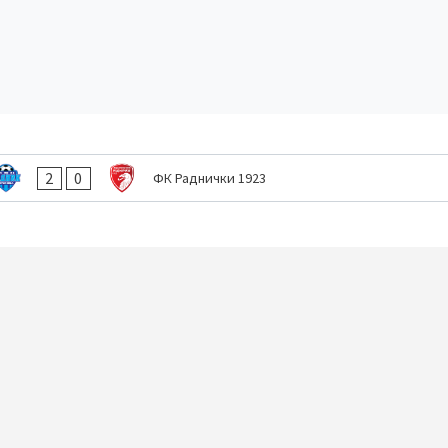
2
0
ФК Раднички 1923