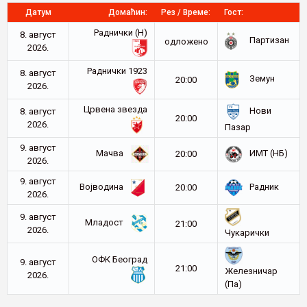
Датум
Домаћин:
Рез / Време:
Гост:
Раднички (Н)
8. август
Партизан
oдложено
2026.
Раднички 1923
8. август
Земун
20:00
2026.
Црвена звезда
Нови
8. август
20:00
2026.
Пазар
9. август
Мачва
ИМТ (НБ)
20:00
2026.
9. август
Војводина
Радник
20:00
2026.
9. август
Младост
21:00
2026.
Чукарички
ОФК Београд
9. август
21:00
Железничар
2026.
(Па)