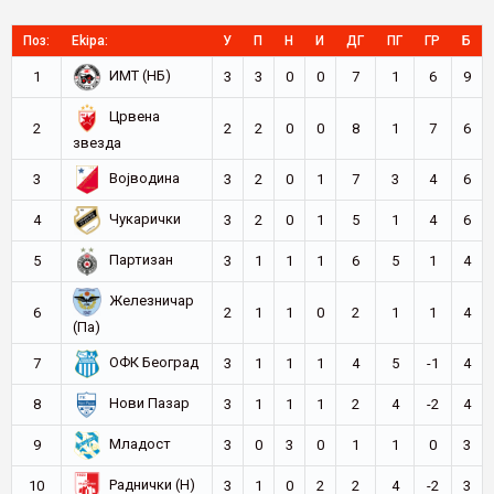
Поз:
Ekipa:
У
П
Н
И
ДГ
ПГ
ГР
Б
ИМТ (НБ)
1
3
3
0
0
7
1
6
9
Црвена
2
2
2
0
0
8
1
7
6
звезда
Војводина
3
3
2
0
1
7
3
4
6
Чукарички
4
3
2
0
1
5
1
4
6
Партизан
5
3
1
1
1
6
5
1
4
Железничар
6
2
1
1
0
2
1
1
4
(Па)
ОФК Београд
7
3
1
1
1
4
5
-1
4
Нови Пазар
8
3
1
1
1
2
4
-2
4
Младост
9
3
0
3
0
1
1
0
3
Раднички (Н)
10
3
1
0
2
2
4
-2
3