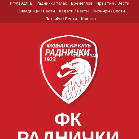
Skip
РФК1923 ТВ
Раднички талас
Времеплов
Први тим / Вести
to
Омладинци / Вести
Кадети / Вести
Пионири / Вести
content
Петлићи / Вести
Контакт
КРАГУЈЕВАЦ
ФК
РАДНИЧКИ