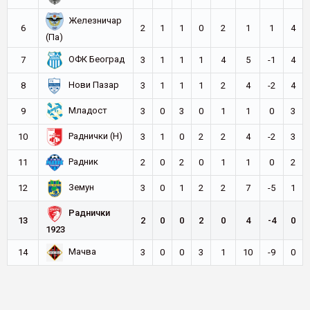
Железничар
6
2
1
1
0
2
1
1
4
(Па)
ОФК Београд
7
3
1
1
1
4
5
-1
4
Нови Пазар
8
3
1
1
1
2
4
-2
4
Младост
9
3
0
3
0
1
1
0
3
Раднички (Н)
10
3
1
0
2
2
4
-2
3
Радник
11
2
0
2
0
1
1
0
2
Земун
12
3
0
1
2
2
7
-5
1
Раднички
13
2
0
0
2
0
4
-4
0
1923
Мачва
14
3
0
0
3
1
10
-9
0