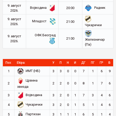
9. август
Војводина
Радник
20:00
2026.
9. август
Младост
21:00
2026.
Чукарички
ОФК Београд
9. август
21:00
Железничар
2026.
(Па)
Поз:
Ekipa:
У
П
Н
И
ДГ
ПГ
ГР
Б
ИМТ (НБ)
1
3
3
0
0
7
1
6
9
Црвена
2
2
2
0
0
8
1
7
6
звезда
Војводина
3
3
2
0
1
7
3
4
6
Чукарички
4
3
2
0
1
5
1
4
6
Партизан
5
3
1
1
1
6
5
1
4