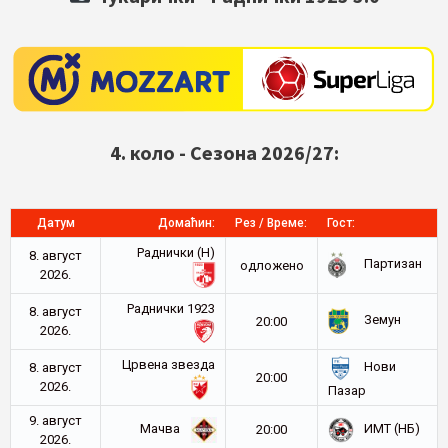
4. коло - Сезона 2026/27:
Датум
Домаћин:
Рез / Време:
Гост:
Раднички (Н)
8. август
Партизан
oдложено
2026.
Раднички 1923
8. август
Земун
20:00
2026.
Црвена звезда
Нови
8. август
20:00
2026.
Пазар
9. август
Мачва
ИМТ (НБ)
20:00
2026.