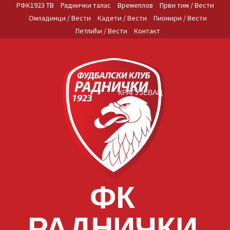
Skip
РФК1923 ТВ
Раднички талас
Времеплов
Први тим / Вести
to
Омладинци / Вести
Кадети / Вести
Пионири / Вести
content
Петлићи / Вести
Контакт
КРАГУЈЕВАЦ
ФК
РАДНИЧКИ