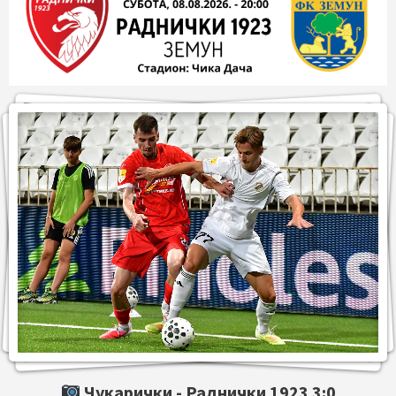
Чукарички -
Раднички 1923
3:0