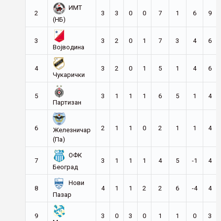
ИМТ
2
3
3
0
0
7
1
6
9
(НБ)
3
3
2
0
1
7
3
4
6
Војводина
4
3
2
0
1
5
1
4
6
Чукарички
5
3
1
1
1
6
5
1
4
Партизан
6
2
1
1
0
2
1
1
4
Железничар
(Па)
ОФК
7
3
1
1
1
4
5
-1
4
Београд
Нови
8
4
1
1
2
2
6
-4
4
Пазар
9
3
0
3
0
1
1
0
3