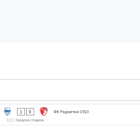
1
0
ФК Раднички 1923
Градски стадион