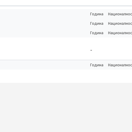
Година
Национално
Година
Национално
Година
Национално
-
Година
Национално