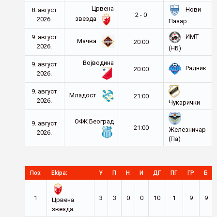
Црвена
Нови
8. август
2 - 0
звезда
2026.
Пазар
ИМТ
9. август
Мачва
20:00
2026.
(НБ)
Војводина
9. август
Радник
20:00
2026.
9. август
Младост
21:00
2026.
Чукарички
ОФК Београд
9. август
21:00
Железничар
2026.
(Па)
Поз:
Ekipa:
У
П
Н
И
ДГ
ПГ
ГР
Б
1
3
3
0
0
10
1
9
9
Црвена
звезда