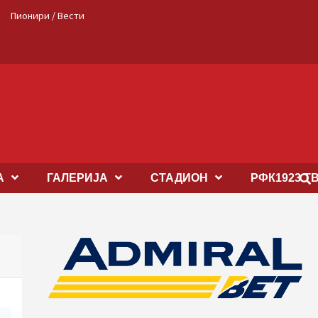
Пионири / Вести
А
ГАЛЕРИЈА
СТАДИОН
РФК1923 Т