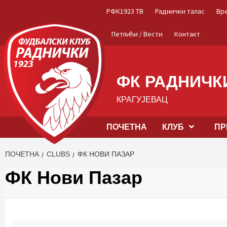
Skip
РФК1923 ТВ
Раднички талас
Вр
to
content
Петлићи / Вести
Контакт
ФК РАДНИЧКИ
КРАГУЈЕВАЦ
ПОЧЕТНА
КЛУБ
ПР
ПОЧЕТНА
CLUBS
ФК НОВИ ПАЗАР
ФК Нови Пазар