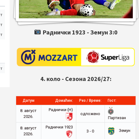
ст
ст
Раднички 1923 -
Земун
3:0
ст
ст
4. коло - Сезона 2026/27:
Датум
Домаћин:
Рез / Време:
Гост:
Раднички (Н)
8. август
oдложено
2026.
Партизан
Раднички 1923
8. август
Земун
3 - 0
2026.