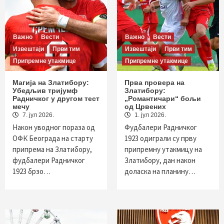
Важно
Вести
Важно
Вести
Извештаји
Први тим
Извештаји
Први тим
Припремне утакмице
Припремне утакмице
Магија на Златибору:
Прва провера на
Убедљив тријумф
Златибору:
Радничког у другом тест
„Романтичари“ бољи
мечу
од Црвених
7. јул 2026.
1. јул 2026.
Након уводног пораза од
Фудбалери Радничког
ОФК Београда на старту
1923 одиграли су прву
припрема на Златибору,
припремну утакмицу на
фудбалери Радничког
Златибору, дан након
1923 брзо…
доласка на планину…