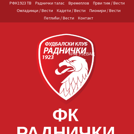
Skip
РФК1923 ТВ
Раднички талас
Времеплов
Први тим / Вести
to
Омладинци / Вести
Кадети / Вести
Пионири / Вести
content
Петлићи / Вести
Контакт
КРАГУЈЕВАЦ
ФК
РАДНИЧКИ