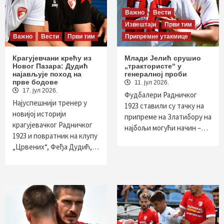
Важно
Вести
Извештаји
Први тим
Важно
Вести
Први тим
Припремне утакмице
Крагујевчани крећу из
Млади Јелић срушио
Новог Пазара: Дудић
„трактористе“ у
најављује поход на
генералној проби
прве бодове
11. јул 2026.
17. јул 2026.
Фудбалери Радничког
Најуспешнији тренер у
1923 ставили су тачку на
новијој историји
припреме на Златибору на
крагујевачког Радничког
најбољи могући начин –…
1923 и повратник на клупу
„Црвених“, Феђа Дудић,…