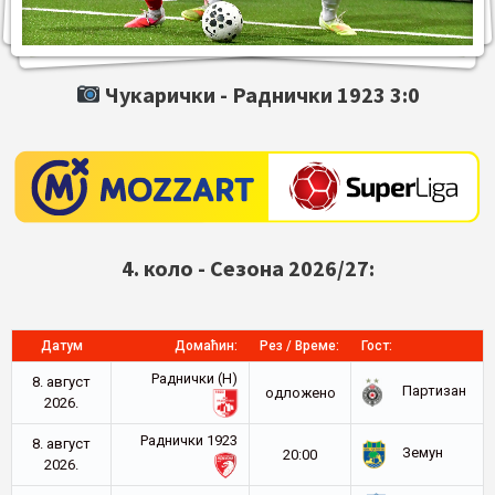
Чукарички -
Раднички 1923
3:0
4. коло - Сезона 2026/27:
Датум
Домаћин:
Рез / Време:
Гост:
Раднички (Н)
8. август
Партизан
oдложено
2026.
Раднички 1923
8. август
Земун
20:00
2026.