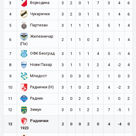
Војводина
3
3
2
0
1
7
3
4
6
Чукарички
4
3
2
0
1
5
1
4
6
Партизан
5
3
1
1
1
6
5
1
4
Железничар
6
2
1
1
0
2
1
1
4
(Па)
ОФК Београд
7
3
1
1
1
4
5
-1
4
Нови Пазар
8
3
1
1
1
2
4
-2
4
Младост
9
3
0
3
0
1
1
0
3
Раднички (Н)
10
3
1
0
2
2
4
-2
3
Радник
11
2
0
2
0
1
1
0
2
Земун
12
3
0
1
2
2
7
-5
1
Раднички
13
2
0
0
2
0
4
-4
0
1923