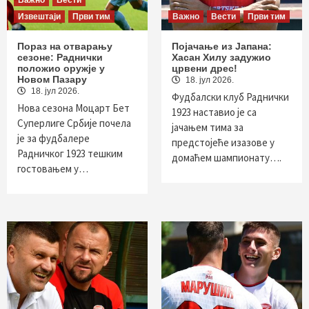
Важно
Вести
Извештаји
Први тим
Важно
Вести
Први тим
Пораз на отварању
Појачање из Јапана:
сезоне: Раднички
Хасан Хилу задужио
положио оружје у
црвени дрес!
Новом Пазару
18. јул 2026.
18. јул 2026.
Фудбалски клуб Раднички
Нова сезона Моцарт Бет
1923 наставио је са
Суперлиге Србије почела
јачањем тима за
је за фудбалере
предстојеће изазове у
Радничког 1923 тешким
домаћем шампионату….
гостовањем у…