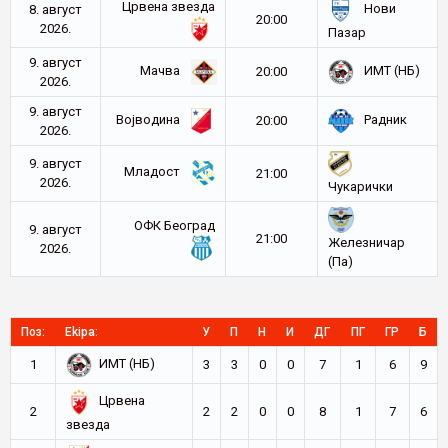
Црвена звезда
Нови
8. август
20:00
2026.
Пазар
9. август
Мачва
ИМТ (НБ)
20:00
2026.
9. август
Војводина
Радник
20:00
2026.
9. август
Младост
21:00
2026.
Чукарички
ОФК Београд
9. август
21:00
Железничар
2026.
(Па)
Поз:
Ekipa:
У
П
Н
И
ДГ
ПГ
ГР
Б
ИМТ (НБ)
1
3
3
0
0
7
1
6
9
Црвена
2
2
2
0
0
8
1
7
6
звезда