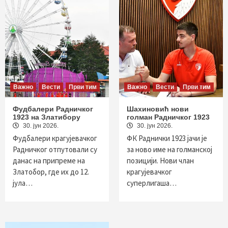
Важно
Вести
Први тим
Важно
Вести
Први тим
Фудбалери Радничког
Шахиновић нови
1923 на Златибору
голман Радничког 1923
30. јун 2026.
30. јун 2026.
Фудбалери крагујевачког
ФК Раднички 1923 јачи је
Радничког отпутовали су
за ново име на голманској
данас на припреме на
позицији. Нови члан
Златобор, где их до 12.
крагујевачког
јула…
суперлигаша…