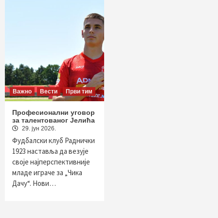
Важно
Вести
Први тим
Професионални уговор
за талентованог Јелића
29. јун 2026.
Фудбалски клуб Раднички
1923 наставља да везује
своје најперспективније
младе играче за „Чика
Дачу“. Нови…