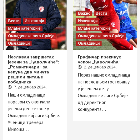
Важно
Вести
Вести
Извештаји
Извештаји
Млађе категорије
Млађе категорије
Омладинска лига Србије
Омладинска лига Србије
Омладинци
Омладинци
Неславан завршетак
Графичар прекинуо
јесени за „ђаволчиће“:
успон „ђаволчића“
„Романтичари“ за
2. децембар 2024.
непуна два минута
Пораз наших омладинаца
решили питање
на последњем гостовању
победника
7. децембар 2024.
у јесењем делу
Наши омладинаци
Омладинске лиге Србије
поразом су окончали
од директног
јесењи део сезоне у
конкурента…
Омладинској лиги Србије.
Ученици тренера
Милоша…