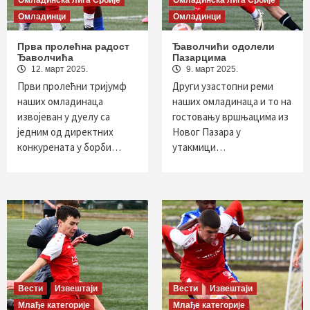
Омладинска лига Србије
Омладинска лига Србије
Омладинци
Омладинци
Прва пролећна радост
Ђаволчићи одолели
Ђаволчића
Пазарцима
12. март 2025.
9. март 2025.
Први пролећни тријумф
Други узастопни реми
наших омладинаца
наших омладинаца и то на
извојеван у дуелу са
гостовању вршњацима из
једним од директних
Новог Пазара у
конкурената у борби…
утакмици…
Вести
Извештаји
Вести
Извештаји
Млађе категорије
Млађе категорије