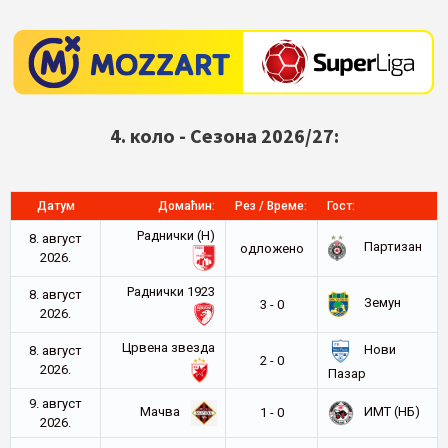
4. коло - Сезона 2026/27:
Датум
Домаћин:
Рез / Време:
Гост:
Раднички (Н)
8. август
Партизан
oдложено
2026.
Раднички 1923
8. август
Земун
3 - 0
2026.
Црвена звезда
Нови
8. август
2 - 0
2026.
Пазар
9. август
Мачва
ИМТ (НБ)
1 - 0
2026.