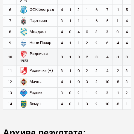
ОФК Београд
6
4
1
2
1
6
7
-1
5
Партизан
7
3
1
1
1
6
5
1
4
Младост
8
4
0
4
0
3
3
0
4
Нови Пазар
9
4
1
1
2
2
6
-4
4
Раднички
10
3
1
0
2
3
4
-1
3
1923
Раднички (Н)
11
3
1
0
2
2
4
-2
3
Мачва
12
4
1
0
3
2
10
-8
3
Радник
13
3
0
2
1
2
3
-1
2
Земун
14
4
0
1
3
2
10
-8
1
Архива резултата: