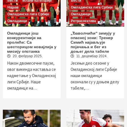
Вести
Млађе категорије
Вести
Најаве
Омладинска лига Србије
Омладинска лига Србије
Омладинци
Омладинци
Ретроспектива
Омладинци још
„Ђаволчићи“ зимују у
конкурентнији на
опасној зони: Тренер
пролеће: Са
Симић најављује
шесторицом новајлија у
појачања и бег из
мисију опстанка
доњег дела табеле
20. фебруар 2025.
11. децембар 2024.
Након двомесечне паузе,
Јесењи део сезоне у
овог викенда наставља се
Омладинској лиги Србије
надметање у Омладинској
наши омладинци
лиги Србије. Наше
окончали су у доњем делу
омладинце на…
табеле,…