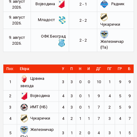
9. август
Војводина
Радник
2 - 1
2026.
9. август
Младост
2 - 2
2026.
Чукарички
ОФК Београд
9. август
2 - 2
Железничар
2026.
(Па)
Поз:
Ekipa:
У
П
Н
И
ДГ
ПГ
ГР
Б
Црвена
1
3
3
0
0
10
1
9
9
звезда
Војводина
2
4
3
0
1
9
4
5
9
ИМТ (НБ)
3
4
3
0
1
7
2
5
9
Чукарички
4
4
2
1
1
7
3
4
7
Железничар
5
3
1
2
0
4
3
1
5
(Па)