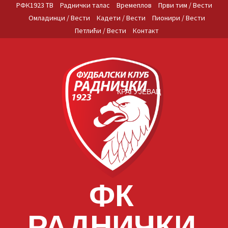
Skip
РФК1923 ТВ
Раднички талас
Времеплов
Први тим / Вести
to
Омладинци / Вести
Кадети / Вести
Пионири / Вести
content
Петлићи / Вести
Контакт
КРАГУЈЕВАЦ
ФК
РАДНИЧКИ