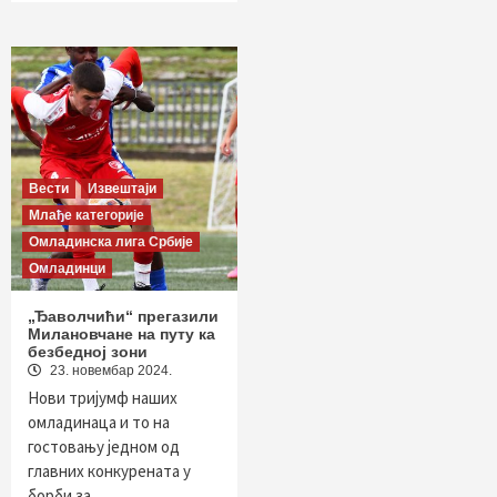
Вести
Извештаји
Млађе категорије
Омладинска лига Србије
Омладинци
„Ђаволчићи“ прегазили
Милановчане на путу ка
безбедној зони
23. новембар 2024.
Нови тријумф наших
омладинаца и то на
гостовању једном од
главних конкурената у
борби за…