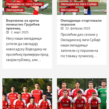
Омладинска лига Србије
Омладинска лига Србије
Омладинци
Омладинци
Боровина са креча
Омладинци стартовали
поништио Грујићев
поразом
првенац
22. фебруар 2025.
2. март 2025.
Пролећни део сезоне у
Нису наши омладинци
Омладинској лиги Србије
успели да савладају
наши омладинци
новосадску Војводину на
започели су поразом на
пролећној премијери пред
гостовању лучанској…
својом публику, али…